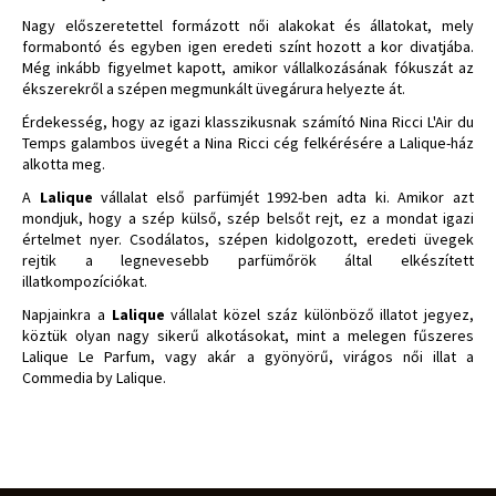
Nagy előszeretettel formázott női alakokat és állatokat, mely
formabontó és egyben igen eredeti színt hozott a kor divatjába.
Még inkább figyelmet kapott, amikor vállalkozásának fókuszát az
ékszerekről a szépen megmunkált üvegárura helyezte át.
Érdekesség, hogy az igazi klasszikusnak számító Nina Ricci L'Air du
Temps galambos üvegét a Nina Ricci cég felkérésére a Lalique-ház
alkotta meg.
A
Lalique
vállalat első parfümjét 1992-ben adta ki. Amikor azt
mondjuk, hogy a szép külső, szép belsőt rejt, ez a mondat igazi
értelmet nyer. Csodálatos, szépen kidolgozott, eredeti üvegek
rejtik a legnevesebb parfümőrök által elkészített
illatkompozíciókat.
Napjainkra a
Lalique
vállalat közel száz különböző illatot jegyez,
köztük olyan nagy sikerű alkotásokat, mint a melegen fűszeres
Lalique Le Parfum, vagy akár a gyönyörű, virágos női illat a
Commedia by Lalique.