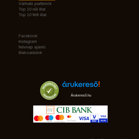
Várható parfümök
Top 10 női illat
Top 10 férfi illat
Facebook
Instagram
Névnap ajánló
Illatcsaládok
Árukereső.hu