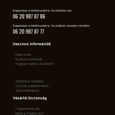
Koppintson a telefonszámra, ha kérdése van
06 20 987 87 86
Koppintson a telefonszámra, ha mobilon szeretne rendelni
06 20 987 87 77
Hasznos információk
Kapcsolat
Gyakori kérdések
Hogyan tudok vásárolni?
Telefonos rendelés
Összes parfummárka
Süti beállítások
Vásárlói biztonság
Céginformációk
Miért a Parfum.hu?