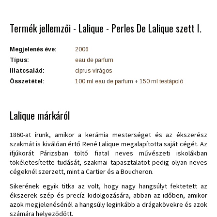
Termék jellemzői - Lalique - Perles De Lalique szett I.
Megjelenés éve:
2006
Típus:
eau de parfum
Illatcsalád:
ciprus-virágos
Összetétel:
100 ml eau de parfum + 150 ml testápoló
Lalique márkáról
1860-at írunk, amikor a kerámia mesterséget és az ékszerész
szakmát is kiválóan értő René Lalique megalapította saját cégét. Az
ifjúkorát Párizsban töltő fiatal neves művészeti iskolákban
tökéletesítette tudását, szakmai tapasztalatot pedig olyan neves
cégeknél szerzett, mint a Cartier és a Boucheron.
Sikerének egyik titka az volt, hogy nagy hangsúlyt fektetett az
ékszerek szép és precíz kidolgozására, abban az időben, amikor
azok megjelenésénél a hangsúly leginkább a drágakövekre és azok
számára helyeződött.