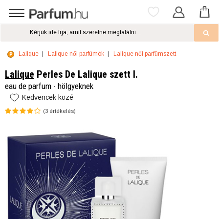
Lalique
Lalique női parfümök
Lalique női parfümszett
Lalique
Perles De Lalique szett I.
eau de parfum - hölgyeknek
Kedvencek közé
(
3
értékelés)