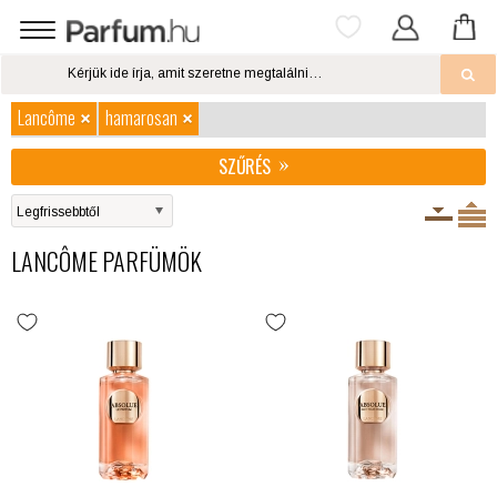
Lancôme
hamarosan
SZŰRÉS
LANCÔME PARFÜMÖK