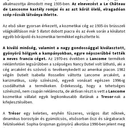
alkalmazottja álmodott meg 1935-ben.
Az elnevezést a Le Château
de Lancosme kastély romjai és az azt kőrül ölelő, elragadóan
szép rózsák látványa ihlette.
Az első siker gyorsan érkezett, a kozmetikai cég az 1935-ös brüsszeli
világkiállításon már 5 illatot dobott piacra és az évek során a kínálatot
egyéb bőrápoló és kozmetikai termékkel egészítette ki.
A kiváló minőség, valamint a nagy gondossággal kiválasztott,
gyönyörű hölgyek a kampányokban, egyre népszerűbbé tették
a neves francia céget.
Az 1970-es években a
Lancome
termékek
reklámfotóin legsűrűbben a szépséges Nancy Dutiel volt látható, aki a
cég arcaként és szóvivő is tevékenykedett az amerikai piacon. 1982
végén Dutielt Isabella Rossellini váltotta Lancome arcaként, a
karizmatikus, szép színésznő, egyedi vonásait egészen 1996-ig
csodálhattuk a termékeken. Érdekesség, hogy a tehetséges
színésznő, nem csupán reklámozta, de aktívan részt is vett a
Lancome
kozmetikai vállalat egyik legikonikusabb illatának a
Tresor
-nak a
kifejlesztésében.
A
Trésor
egy keleties, enyhén fűszeres, virágos illat nőknek,
dinamikus borostyán és gyümölcsös, elsősorban őszi és sárgabarack
felütésekkel. Sophia Grojsman gyönyörű alkotása 1990-ben jelent meg