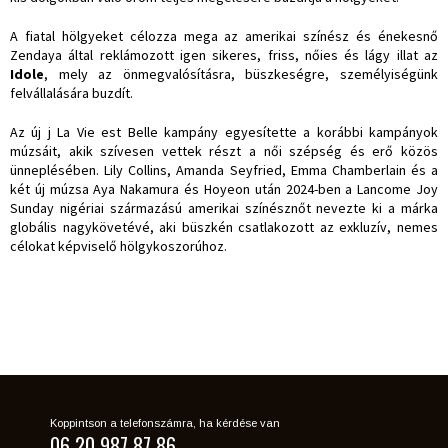
A fiatal hölgyeket célozza mega az amerikai színész és énekesnő
Zendaya által reklámozott igen sikeres, friss, nőies és lágy illat az
Idole
, mely az önmegvalósításra, büszkeségre, személyiségünk
felvállalására buzdít.
Az új j La Vie est Belle kampány egyesítette a korábbi kampányok
múzsáit, akik szívesen vettek részt a női szépség és erő közös
ünneplésében. Lily Collins, Amanda Seyfried, Emma Chamberlain és a
két új múzsa Aya Nakamura és Hoyeon után 2024-ben a Lancome Joy
Sunday nigériai származású amerikai színésznőt nevezte ki a márka
globális nagykövetévé, aki büszkén csatlakozott az exkluzív, nemes
célokat képviselő hölgykoszorúhoz.
Koppintson a telefonszámra, ha kérdése van
06 20 987 87 86