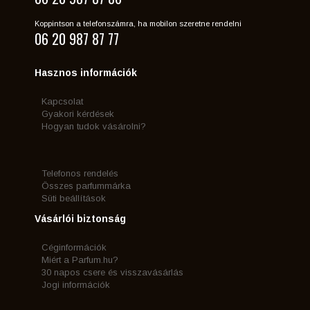
Koppintson a telefonszámra, ha mobilon szeretne rendelni
06 20 987 87 77
Hasznos információk
Kapcsolat
Gyakori kérdések
Hogyan tudok vásárolni?
Telefonos rendelés
Összes parfummárka
Süti beállítások
Vásárlói biztonság
Céginformációk
Miért a Parfum.hu?
30 napos csere és visszavásárlás
Jogi információk