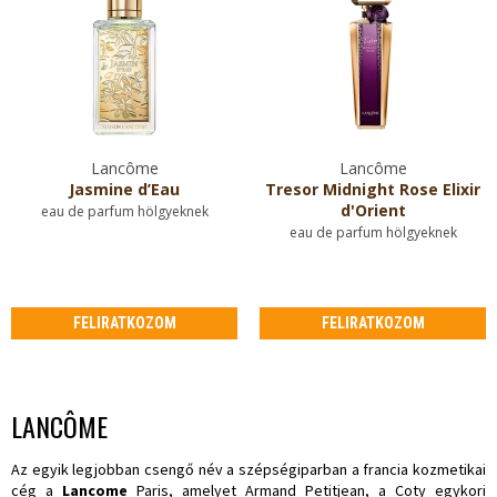
Lancôme
Lancôme
Jasmine d’Eau
Tresor Midnight Rose Elixir
d'Orient
eau de parfum hölgyeknek
eau de parfum hölgyeknek
FELIRATKOZOM
FELIRATKOZOM
LANCÔME
Az egyik legjobban csengő név a szépségiparban a francia kozmetikai
cég a
Lancome
Paris, amelyet Armand Petitjean, a Coty egykori