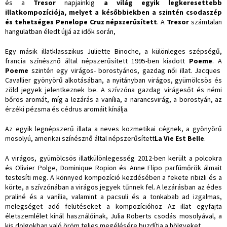
és a
Tresor
napjainkig
a világ egyik legkeresettebb
illatkompozíciója, melyet a későbbiekben a szintén csodaszép
és tehetséges Penelope Cruz népszerűsített
. A
Tresor
számtalan
hangulatban éledt újjá az idők során,
Egy másik illatklasszikus Juliette Binoche, a különleges szépségű,
francia színésznő által népszerűsített 1995-ben kiadott
Poeme
. A
Poeme
szintén egy virágos- borostyános, gazdag női illat. Jacques
Cavallier gyönyörű alkotásában, a nyitányban virágos, gyümölcsös és
zöld jegyek jelentkeznek be. A szívzóna gazdag virágesőt és némi
bőrös aromát, míg a lezárás a vanília, a narancsvirág, a borostyán, az
érzéki pézsma és cédrus aromáit kínálja.
Az egyik legnépszerű illata a neves kozmetikai cégnek, a gyönyörű
mosolyú, amerikai színésznő által népszerűsített
La Vie Est Belle
.
A virágos, gyümölcsös illatkülönlegesség 2012-ben került a polcokra
és Olivier Polge, Dominique Ropion és Anne Flipo parfümőrök álmait
testesíti meg. A könnyed kompozíció kezdésében a fekete ribizli és a
körte, a szívzónában a virágos jegyek tűnnek fel. A lezárásban az édes
praliné és a vanília, valamint a pacsuli és a tonkabab ad izgalmas,
melegséget adó felütéseket a kompozícióhoz Az illat egyfajta
életszemlélet kínál használóinak, Julia Roberts csodás mosolyával, a
kis dolgokban való öröm teljes megélésére buzdítja a hölgyeket.