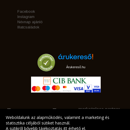
Facebook
Instagram
Névnap ajánló
Illatcsaládok
Árukereső.hu
marketplace partner
Weboldalunk az alapműködés, valamint a marketing és
statisztika céljából sütiket használ.
A sütikről bővebb tájékoztatás
itt
érhető el.