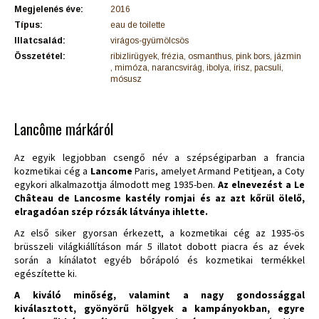
Megjelenés éve:
2016
Típus:
eau de toilette
Illatcsalád:
virágos-gyümölcsös
Összetétel:
ribizlirügyek, frézia, osmanthus, pink bors, jázmin
, mimóza, narancsvirág, ibolya, írisz, pacsuli,
mósusz
Lancôme márkáról
Az egyik legjobban csengő név a szépségiparban a francia
kozmetikai cég a
Lancome
Paris, amelyet Armand Petitjean, a Coty
egykori alkalmazottja álmodott meg 1935-ben.
Az elnevezést a Le
Château de Lancosme kastély romjai és az azt kőrül ölelő,
elragadóan szép rózsák látványa ihlette.
Az első siker gyorsan érkezett, a kozmetikai cég az 1935-ös
brüsszeli világkiállításon már 5 illatot dobott piacra és az évek
során a kínálatot egyéb bőrápoló és kozmetikai termékkel
egészítette ki.
A kiváló minőség, valamint a nagy gondossággal
kiválasztott, gyönyörű hölgyek a kampányokban, egyre