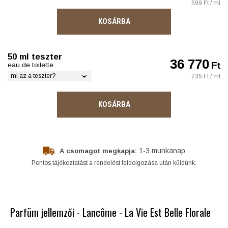
599 Ft / ml
KOSÁRBA
50 ml teszter
36 770
Ft
eau de toilette
mi az a teszter?
735 Ft / ml
KOSÁRBA
1-3 munkanap
A csomagot megkapja:
Pontos tájékoztatást a rendelést feldolgozása után küldünk.
Parfüm jellemzői - Lancôme - La Vie Est Belle Florale