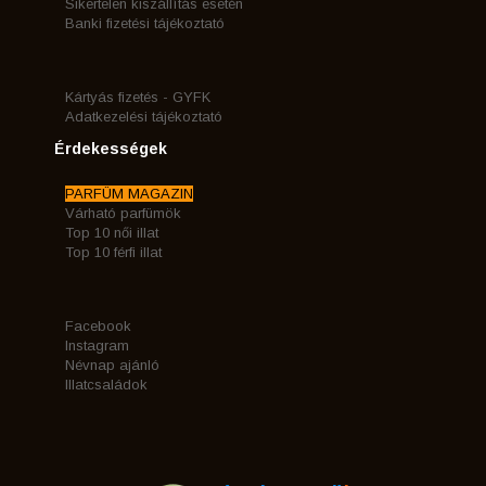
Sikertelen kiszállítás esetén
Banki fizetési tájékoztató
Kártyás fizetés - GYFK
Adatkezelési tájékoztató
Érdekességek
PARFÜM MAGAZIN
Várható parfümök
Top 10 női illat
Top 10 férfi illat
Facebook
Instagram
Névnap ajánló
Illatcsaládok