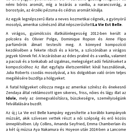
némi bőrös aromát, míg a lezárás a vanília, a narancsvirág, a
borostyán, az érzéki pézsma és cédrus aromáit kínálja.
Az egyik legnépszerű illata a neves kozmetikai cégnek, a gyönyörű
mosolyú, amerikai színésznő által népszerűsített
La Vie Est Belle
.
A virágos, gyümölcsös illatkülönlegesség 2012-ben került a
polcokra és Olivier Polge, Dominique Ropion és Anne Flipo
parfümőrök álmait testesíti meg. A könnyed kompozíció
kezdésében a fekete ribizli és a körte, a szívzónában a virágos
jegyek tűnnek fel. A lezárásban az édes praliné és a vanília, valamint
a pacsuli és a tonkabab ad izgalmas, melegséget adó felütéseket a
kompozícióhoz Az illat egyfajta életszemlélet kínál használóinak,
Julia Roberts csodás mosolyával, a kis dolgokban való öröm teljes
megélésére buzdítja a hölgyeket.
A fiatal hölgyeket célozza mega az amerikai színész és énekesnő
Zendaya által reklámozott igen sikeres, friss, nőies és lágy illat az
Idole
, mely az önmegvalósításra, büszkeségre, személyiségünk
felvállalására buzdít.
Az új j La Vie est Belle kampány egyesítette a korábbi kampányok
múzsáit, akik szívesen vettek részt a női szépség és erő közös
ünneplésében. Lily Collins, Amanda Seyfried, Emma Chamberlain és
a két új múzsa Aya Nakamura és Hoyeon után 2024-ben a Lancome