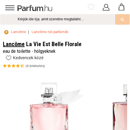
Lancôme
Lancôme női parfümök
Lancôme
La Vie Est Belle Florale
eau de toilette - hölgyeknek
Kedvencek közé
(
4
értékelés)