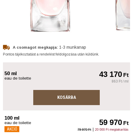
1-3 munkanap
A csomagot megkapja:
Pontos tájékoztatást a rendelést feldolgozása után küldünk.
43 170
50 ml
Ft
eau de toilette
863 Ft / ml
KOSÁRBA
100 ml
59 970
Ft
eau de toilette
AKCIÓ
|
79 970 Ft
20 000 Ft megtakarítás