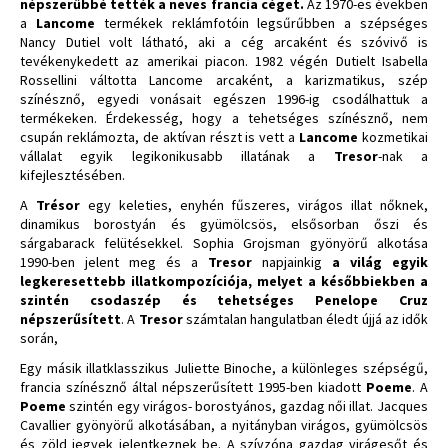
népszerűbbé tették a neves francia céget.
Az 1970-es években
a
Lancome
termékek reklámfotóin legsűrűbben a szépséges
Nancy Dutiel volt látható, aki a cég arcaként és szóvivő is
tevékenykedett az amerikai piacon. 1982 végén Dutielt Isabella
Rossellini váltotta Lancome arcaként, a karizmatikus, szép
színésznő, egyedi vonásait egészen 1996-ig csodálhattuk a
termékeken. Érdekesség, hogy a tehetséges színésznő, nem
csupán reklámozta, de aktívan részt is vett a
Lancome
kozmetikai
vállalat egyik legikonikusabb illatának a
Tresor
-nak a
kifejlesztésében.
A
Trésor
egy keleties, enyhén fűszeres, virágos illat nőknek,
dinamikus borostyán és gyümölcsös, elsősorban őszi és
sárgabarack felütésekkel. Sophia Grojsman gyönyörű alkotása
1990-ben jelent meg és a
Tresor
napjainkig
a világ egyik
legkeresettebb illatkompozíciója, melyet a későbbiekben a
szintén csodaszép és tehetséges Penelope Cruz
népszerűsített
. A
Tresor
számtalan hangulatban éledt újjá az idők
során,
Egy másik illatklasszikus Juliette Binoche, a különleges szépségű,
francia színésznő által népszerűsített 1995-ben kiadott
Poeme
. A
Poeme
szintén egy virágos- borostyános, gazdag női illat. Jacques
Cavallier gyönyörű alkotásában, a nyitányban virágos, gyümölcsös
és zöld jegyek jelentkeznek be. A szívzóna gazdag virágesőt és