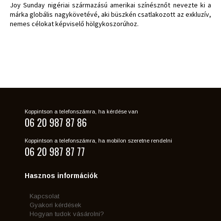
Joy Sunday nigériai származású amerikai színésznőt nevezte ki a
márka globális nagykövetévé, aki büszkén csatlakozott az exkluzív,
nemes célokat képviselő hölgykoszorúhoz.
Koppintson a telefonszámra, ha kérdése van
06 20 987 87 86
Koppintson a telefonszámra, ha mobilon szeretne rendelni
06 20 987 87 77
Hasznos információk
Kapcsolat
Gyakori kérdések
Hogyan tudok vásárolni?