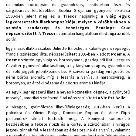
dinamikus borostyán és gyümölcsös, elsősorban őszi és
sárgabarack felütésekkel. Sophia Grojsman gyönyörű alkotása
1990-ben jelent meg és a
Tresor
napjainkig
a világ egyik
legkeresettebb illatkompozíciója, melyet a későbbiekben a
szintén csodaszép és tehetséges Penelope Cruz
népszerűsített
. A
Tresor
számtalan hangulatban éledt újjá az idők
során,
Egy másik illatklasszikus Juliette Binoche, a különleges szépségű,
francia színésznő által népszerűsített 1995-ben kiadott
Poeme
. A
Poeme
szintén egy virágos- borostyános, gazdag női illat. Jacques
Cavallier gyönyörű alkotásában, a nyitányban virágos, gyümölcsös
és zöld jegyek jelentkeznek be. A szívzóna gazdag virágesőt és
némi bőrös aromát, míg a lezárás a vanília, a narancsvirág, a
borostyán, az érzéki pézsma és cédrus aromáit kínálja.
Az egyik legnépszerű illata a neves kozmetikai cégnek, a gyönyörű
mosolyú, amerikai színésznő által népszerűsített
La Vie Est Belle
.
A virágos, gyümölcsös illatkülönlegesség 2012-ben került a
polcokra és Olivier Polge, Dominique Ropion és Anne Flipo
parfümőrök álmait testesíti meg. A könnyed kompozíció
kezdésében a fekete ribizli és a körte, a szívzónában a virágos
jegyek tűnnek fel. A lezárásban az édes praliné és a vanília, valamint
a pacsuli és a tonkabab ad izgalmas, melegséget adó felütéseket a