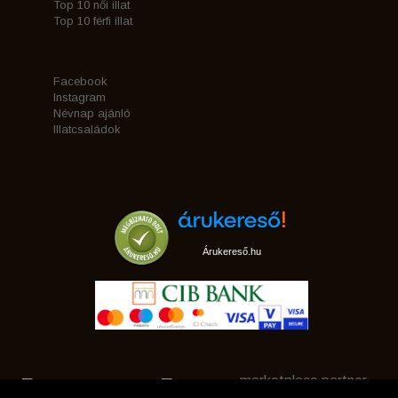
Top 10 női illat
Top 10 férfi illat
Facebook
Instagram
Névnap ajánló
Illatcsaládok
Árukereső.hu
marketplace partner