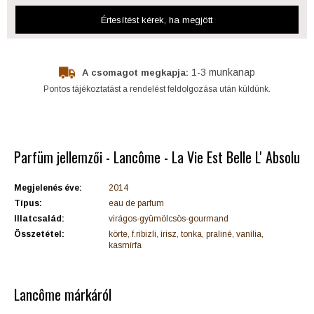
Értesítést kérek
, ha megjött
1-3 munkanap
A csomagot megkapja:
Pontos tájékoztatást a rendelést feldolgozása után küldünk.
Parfüm jellemzői - Lancôme - La Vie Est Belle L' Absolu
Megjelenés éve:
2014
Típus:
eau de parfum
Illatcsalád:
virágos-gyümölcsös-gourmand
Összetétel:
körte, f.ribizli, írisz, tonka, praliné, vanília,
kasmírfa
Lancôme márkáról