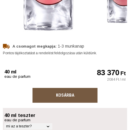
1-3 munkanap
A csomagot megkapja:
Pontos tájékoztatást a rendelést feldolgozása után küldünk.
83 370
40 ml
Ft
eau de parfum
2084 Ft / ml
KOSÁRBA
40 ml teszter
eau de parfum
mi az a teszter?