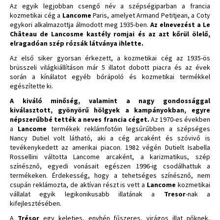
Az egyik legjobban csengő név a szépségiparban a francia
kozmetikai cég a
Lancome
Paris, amelyet Armand Petitjean, a Coty
egykori alkalmazottja álmodott meg 1935-ben.
Az elnevezést a Le
Château de Lancosme kastély romjai és az azt kőrül ölelő,
elragadóan szép rózsák látványa ihlette.
Az első siker gyorsan érkezett, a kozmetikai cég az 1935-ös
brüsszeli világkiállításon már 5 illatot dobott piacra és az évek
során a kínálatot egyéb bőrápoló és kozmetikai termékkel
egészítette ki.
A kiváló minőség, valamint a nagy gondossággal
kiválasztott, gyönyörű hölgyek a kampányokban, egyre
népszerűbbé tették a neves francia céget.
Az 1970-es években
a
Lancome
termékek reklámfotóin legsűrűbben a szépséges
Nancy Dutiel volt látható, aki a cég arcaként és szóvivő is
tevékenykedett az amerikai piacon. 1982 végén Dutielt Isabella
Rossellini váltotta Lancome arcaként, a karizmatikus, szép
színésznő, egyedi vonásait egészen 1996-ig csodálhattuk a
termékeken. Érdekesség, hogy a tehetséges színésznő, nem
csupán reklámozta, de aktívan részt is vett a
Lancome
kozmetikai
vállalat egyik legikonikusabb illatának a
Tresor
-nak a
kifejlesztésében.
A
Trésor
egy keleties, enyhén fűszeres, virágos illat nőknek,