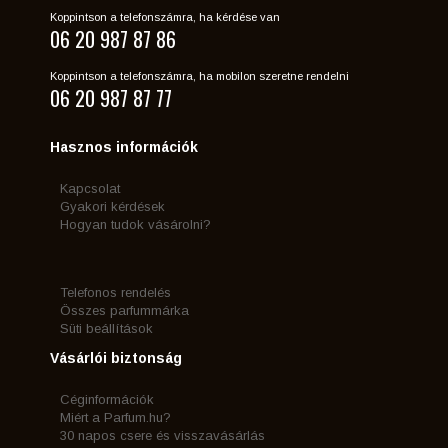
Koppintson a telefonszámra, ha kérdése van
06 20 987 87 86
Koppintson a telefonszámra, ha mobilon szeretne rendelni
06 20 987 87 77
Hasznos információk
Kapcsolat
Gyakori kérdések
Hogyan tudok vásárolni?
Telefonos rendelés
Összes parfummárka
Süti beállítások
Vásárlói biztonság
Céginformációk
Miért a Parfum.hu?
30 napos csere és visszavásárlás