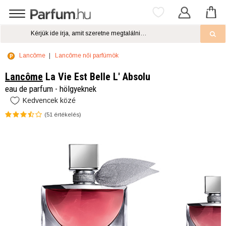
Lancôme
Lancôme női parfümök
Lancôme
La Vie Est Belle L' Absolu
eau de parfum - hölgyeknek
Kedvencek közé
(
51
értékelés)