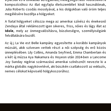
kompozícióhoz Az illat egyfajta életszemlélet kínál használóinak,
Julia Roberts csodás mosolyával, a kis dolgokban való öröm teljes
megélésére buzdítja a hölgyeket.
A fiatal hölgyeket célozza mega az amerikai színész és énekesnő
Zendaya által reklámozott igen sikeres, friss, nőies és lágy illat az
Idole
, mely az önmegvalósításra, büszkeségre, személyiségünk
felvállalására buzdít.
Az új j La Vie est Belle kampány egyesítette a korábbi kampányok
múzsáit, akik szívesen vettek részt a női szépség és erő közös
ünneplésében. Lily Collins, Amanda Seyfried, Emma Chamberlain és
a két új múzsa Aya Nakamura és Hoyeon után 2024-ben a Lancome
Joy Sunday nigériai származású amerikai színésznőt nevezte ki a
márka globális nagykövetévé, aki büszkén csatlakozott az exkluzív,
nemes célokat képviselő hölgykoszorúhoz.