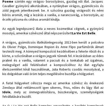
Poeme
szintén egy virágos- borostyános, gazdag női illat. Jacques
Cavallier gyönyörű alkotásában, a nyitányban virágos, gyümölcsös és
zöld jegyek jelentkeznek be. A szívzóna gazdag virágesőt és némi
bőrös aromát, míg a lezárás a vanília, a narancsvirág, a borostyán, az
érzéki pézsma és cédrus aromáit kínálja.
Az egyik legnépszerű illata a neves kozmetikai cégnek, a gyönyörű
mosolyú, amerikai színésznő által népszerűsített
La Vie Est Belle
.
A virágos, gyümölcsös illatkülönlegesség 2012-ben került a polcokra
és Olivier Polge, Dominique Ropion és Anne Flipo parfümőrök álmait
testesíti meg. A könnyed kompozíció kezdésében a fekete ribizli és a
körte, a szívzónában a virágos jegyek tűnnek fel. A lezárásban az édes
praliné és a vanília, valamint a pacsuli és a tonkabab ad izgalmas,
melegséget adó felütéseket a kompozícióhoz Az illat egyfajta
életszemlélet kínál használóinak, Julia Roberts csodás mosolyával, a
kis dolgokban való öröm teljes megélésére buzdítja a hölgyeket.
A fiatal hölgyeket célozza mega az amerikai színész és énekesnő
Zendaya által reklámozott igen sikeres, friss, nőies és lágy illat az
Idole
, mely az önmegvalósításra, büszkeségre, személyiségünk
felvállalására buzdít.
Az új j La Vie est Belle kampány egyesítette a korábbi kampányok