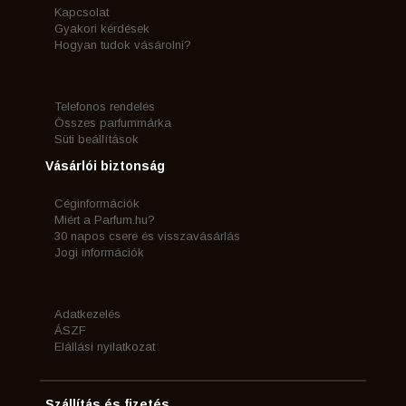
Kapcsolat
Gyakori kérdések
Hogyan tudok vásárolni?
Telefonos rendelés
Összes parfummárka
Süti beállítások
Vásárlói biztonság
Céginformációk
Miért a Parfum.hu?
30 napos csere és visszavásárlás
Jogi információk
Adatkezelés
ÁSZF
Elállási nyilatkozat
Szállítás és fizetés