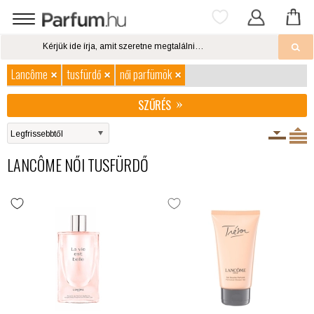
Lancôme
tusfürdő
női parfümök
SZŰRÉS
LANCÔME NŐI TUSFÜRDŐ