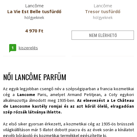
Lancôme
Lancôme
La Vie Est Belle tusfürdő
Tresor tusfürdő
hölgyeknek
hölgyeknek
4 970 Ft
NEM ELÉRHETŐ
1
kiszerelés
NŐI LANCÔME PARFÜM
Az egyik legjobban csengő név a szépségiparban a francia kozmetikai
cég a
Lancome
Paris, amelyet Armand Petitjean, a Coty egykori
alkalmazottja álmodott meg 1935-ben.
Az elnevezést a Le Château
de Lancosme kastély romjai és az azt kőrül ölelő, elragadóan
szép rózsák látványa ihlette.
Az első siker gyorsan érkezett, a kozmetikai cég az 1935-ös brüsszeli
világkiállításon már 5 illatot dobott piacra és az évek során a kínálatot
egyéb bőrápoló és kozmetikai termékkel egészítette ki.