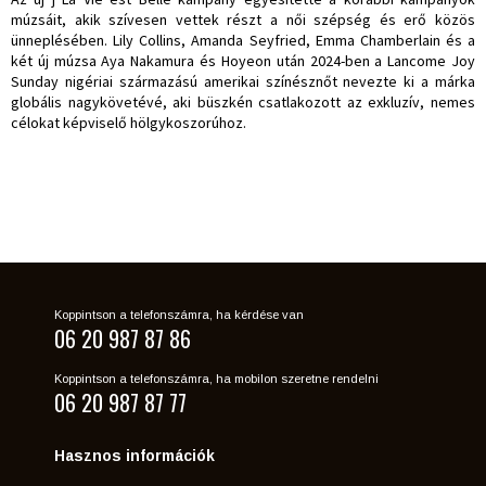
múzsáit, akik szívesen vettek részt a női szépség és erő közös
ünneplésében. Lily Collins, Amanda Seyfried, Emma Chamberlain és a
két új múzsa Aya Nakamura és Hoyeon után 2024-ben a Lancome Joy
Sunday nigériai származású amerikai színésznőt nevezte ki a márka
globális nagykövetévé, aki büszkén csatlakozott az exkluzív, nemes
célokat képviselő hölgykoszorúhoz.
Koppintson a telefonszámra, ha kérdése van
06 20 987 87 86
Koppintson a telefonszámra, ha mobilon szeretne rendelni
06 20 987 87 77
Hasznos információk