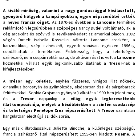
A kiváló minőség, valamint a nagy gondossággal kiválasztott,
gyönyörű hölgyek a kampányokban, egyre népszerűbbé tették
a neves francia céget.
Az 1970-es években a
Lancome
termékek
reklámfotóin legsűrűbben a szépséges Nancy Dutiel volt látható, aki a
cég arcaként és szóvivő is tevékenykedett az amerikai piacon. 1982
végén Dutielt Isabella Rossellini váltotta Lancome arcaként, a
karizmatikus, szép színésznő, egyedi vonásait egészen 1996-ig
csodálhattuk a termékeken. Érdekesség, hogy a tehetséges
színésznő, nem csupán reklámozta, de aktívan részt is vett a
Lancome
kozmetikai vállalat egyik legikonikusabb illatának a
Tresor
-nak a
kifejlesztésében.
A
Trésor
egy keleties, enyhén fűszeres, virágos illat nőknek,
dinamikus borostyán és gyümölcsös, elsősorban őszi és sárgabarack
felütésekkel. Sophia Grojsman gyönyörű alkotása 1990-ben jelent meg
és a
Tresor
napjainkig
a világ egyik legkeresettebb
illatkompozíciója, melyet a későbbiekben a szintén csodaszép
és tehetséges Penelope Cruz népszerűsített
. A
Tresor
számtalan
hangulatban éledt újjá az idők során,
Egy másik illatklasszikus Juliette Binoche, a különleges szépségű,
francia színésznő által népszerűsített 1995-ben kiadott
Poeme
. A