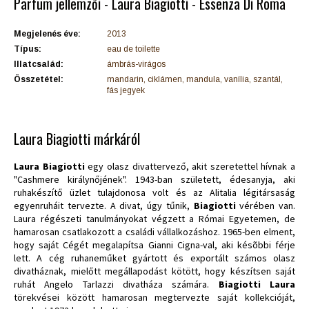
Parfüm jellemzői - Laura Biagiotti - Essenza Di Roma
Megjelenés éve:
2013
Típus:
eau de toilette
Illatcsalád:
ámbrás-virágos
Összetétel:
mandarin, ciklámen, mandula, vanília, szantál,
fás jegyek
Laura Biagiotti márkáról
Laura Biagiotti
egy olasz divattervező, akit szeretettel hívnak a
"Cashmere királynőjének". 1943-ban született, édesanyja, aki
ruhakészítő üzlet tulajdonosa volt és az Alitalia légitársaság
egyenruháit tervezte. A divat, úgy tűnik,
Biagiotti
vérében van.
Laura régészeti tanulmányokat végzett a Római Egyetemen, de
hamarosan csatlakozott a családi vállalkozáshoz. 1965-ben elment,
hogy saját Cégét megalapítsa Gianni Cigna-val, aki késõbbi férje
lett. A cég ruhaneműket gyártott és exportált számos olasz
divatháznak, mielőtt megállapodást kötött, hogy készítsen saját
ruhát Angelo Tarlazzi divatháza számára.
Biagiotti Laura
törekvései között hamarosan megtervezte saját kollekcióját,