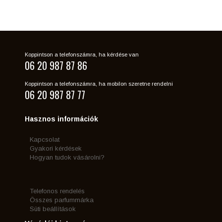
Koppintson a telefonszámra, ha kérdése van
06 20 987 87 86
Koppintson a telefonszámra, ha mobilon szeretne rendelni
06 20 987 87 77
Hasznos információk
Kapcsolat
Gyakori kérdések
Hogyan tudok vásárolni?
Telefonos rendelés
Összes parfummárka
Süti beállítások