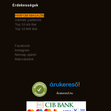
Érdekességek
PARFÜM MAGAZIN
Várható parfümök
Top 10 női illat
Top 10 férfi illat
Facebook
Instagram
Névnap ajánló
Illatcsaládok
Árukereső.hu