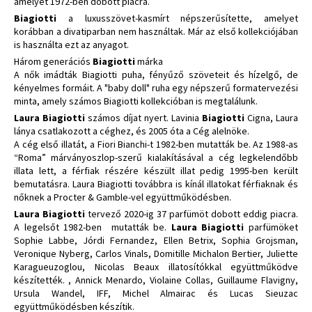
amelyet 1972-ben dobott piacra.
Biagiotti
a luxusszövet-kasmírt népszerűsítette, amelyet
korábban a divatiparban nem használtak. Már az első kollekciójában
is használta ezt az anyagot.
Három generációs
Biagiotti
márka
A nők imádták Biagiotti puha, fényűző szöveteit és hízelgő, de
kényelmes formáit. A "baby doll" ruha egy népszerű formatervezési
minta, amely számos Biagiotti kollekcióban is megtalálunk.
Laura Biagiotti
számos díjat nyert. Lavinia
Biagiotti
Cigna, Laura
lánya csatlakozott a céghez, és 2005 óta a Cég alelnöke.
A cég első illatát, a Fiori Bianchi-t 1982-ben mutatták be. Az 1988-as
“Roma” márványoszlop-szerű kialakításával a cég legkelendőbb
illata lett, a férfiak részére készült illat pedig 1995-ben került
bemutatásra. Laura Biagiotti továbbra is kínál illatokat férfiaknak és
nőknek a Procter & Gamble-vel együttműködésben.
Laura Biagiotti
tervező 2020-ig 37 parfümöt dobott eddig piacra.
A legelsőt 1982-ben mutatták be.
Laura Biagiotti
parfümöket
Sophie Labbe, Jórdi Fernandez, Ellen Betrix, Sophia Grojsman,
Veronique Nyberg, Carlos Vinals, Domitille Michalon Bertier, Juliette
Karagueuzoglou, Nicolas Beaux illatosítókkal együttműködve
készítették. , Annick Menardo, Violaine Collas, Guillaume Flavigny,
Ursula Wandel, IFF, Michel Almairac és Lucas Sieuzac
együttműködésben készítik.