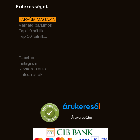
Érdekességek
PARFÜM MAGAZIN
Várható parfümök
Top 10 női illat
Top 10 férfi illat
Facebook
Instagram
Névnap ajánló
Illatcsaládok
Árukereső.hu