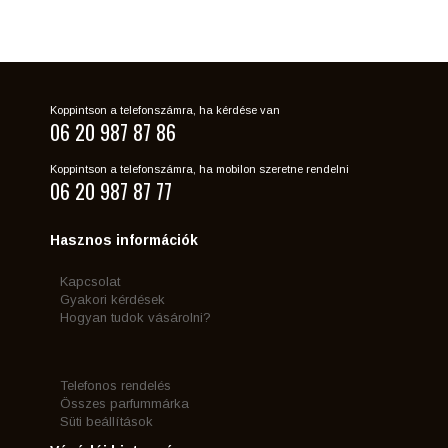
Koppintson a telefonszámra, ha kérdése van
06 20 987 87 86
Koppintson a telefonszámra, ha mobilon szeretne rendelni
06 20 987 87 77
Hasznos információk
Kapcsolat
Gyakori kérdések
Hogyan tudok vásárolni?
Telefonos rendelés
Összes parfummárka
Süti beállítások