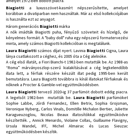
amelyet 1972-ben dobott piacra.
Biagiotti
a luxusszövet-kasmírt népszerűsítette, amelyet
korábban a divatiparban nem használtak. Már az első kollekciójában
is használta ezt az anyagot.
Három generációs
Biagiotti
márka
A nők imádták Biagiotti puha, fényűző szöveteit és hízelgő, de
kényelmes formáit. A "baby doll" ruha egy népszerű formatervezési
minta, amely számos Biagiotti kollekcióban is megtalálunk.
Laura Biagiotti
számos díjat nyert. Lavinia
Biagiotti
Cigna, Laura
lánya csatlakozott a céghez, és 2005 óta a Cég alelnöke.
A cég első illatát, a Fiori Bianchi-t 1982-ben mutatták be. Az 1988-as
“Roma” márványoszlop-szerű kialakításával a cég legkelendőbb
illata lett, a férfiak részére készült illat pedig 1995-ben került
bemutatásra. Laura Biagiotti továbbra is kínál illatokat férfiaknak és
nőknek a Procter & Gamble-vel együttműködésben.
Laura Biagiotti
tervező 2020-ig 37 parfümöt dobott eddig piacra.
A legelsőt 1982-ben mutatták be.
Laura Biagiotti
parfümöket
Sophie Labbe, Jórdi Fernandez, Ellen Betrix, Sophia Grojsman,
Veronique Nyberg, Carlos Vinals, Domitille Michalon Bertier, Juliette
Karagueuzoglou, Nicolas Beaux illatosítókkal együttműködve
készítették. , Annick Menardo, Violaine Collas, Guillaume Flavigny,
Ursula Wandel, IFF, Michel Almairac és Lucas Sieuzac
együttműködésben készítik.