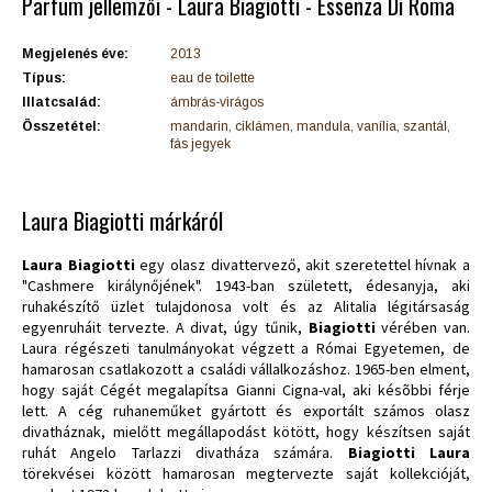
Parfüm jellemzői - Laura Biagiotti - Essenza Di Roma
Megjelenés éve:
2013
Típus:
eau de toilette
Illatcsalád:
ámbrás-virágos
Összetétel:
mandarin, ciklámen, mandula, vanília, szantál,
fás jegyek
Laura Biagiotti márkáról
Laura Biagiotti
egy olasz divattervező, akit szeretettel hívnak a
"Cashmere királynőjének". 1943-ban született, édesanyja, aki
ruhakészítő üzlet tulajdonosa volt és az Alitalia légitársaság
egyenruháit tervezte. A divat, úgy tűnik,
Biagiotti
vérében van.
Laura régészeti tanulmányokat végzett a Római Egyetemen, de
hamarosan csatlakozott a családi vállalkozáshoz. 1965-ben elment,
hogy saját Cégét megalapítsa Gianni Cigna-val, aki késõbbi férje
lett. A cég ruhaneműket gyártott és exportált számos olasz
divatháznak, mielőtt megállapodást kötött, hogy készítsen saját
ruhát Angelo Tarlazzi divatháza számára.
Biagiotti Laura
törekvései között hamarosan megtervezte saját kollekcióját,