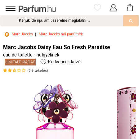
Marc Jacobs
Marc Jacobs női parfümök
Marc Jacobs
Daisy Eau So Fresh Paradise
eau de toilette - hölgyeknek
Kedvencek közé
LIMITÁLT KIADÁS
(
6
értékelés)