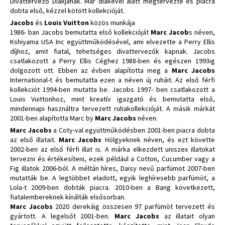
Divattervező Diákjának. Már diákévei alatt megtervezte és piacra
dobta első, kézzel kötött kollekcióját.
Jacobs
és
Louis Vuitton
közös munkája
1986- ban Jacobs bemutatta első kollekcióját
Marc Jacob
s néven,
Kshiyama USA Inc együttműködésével, ami elvezette a Perry Ellis
díjhoz, amit fiatal, tehetséges divattervezők kapnak. Jacobs
csatlakozott a Perry Ellis Céghez 1988-ben és egészen 1993ig
dolgozott ott. Ebben az évben alapította meg a
Marc Jacobs
International-t és bemutatta ezen a néven új ruháit. Az első férfi
kollekciót 1994-ben mutatta be. Jacobs 1997- ben csatlakozott a
Louis Vuittonhoz, mint kreatív igazgató és bemutatta első,
mindennapi használtra tervezett ruhakollekcióját. A másik márkát
2001-ben alapította Marc by
Marc Jacobs
néven.
Marc Jacobs
a Coty-val együttműködésben 2001-ben piacra dobta
az első illatait.
Marc Jacobs
Hölgyeknek néven, és ezt követte
2002-ben az első férfi illat is. A márka elkezdett uniszex illatokat
tervezni és értékesíteni, ezek például a Cotton, Cucumber vagy a
Fig illatok 2006-ból. A méltán híres, Daisy nevű parfümöt 2007-ben
mutatták be. A legtöbbet eladott, egyik leghíresebb parfümöt, a
Lola-t 2009-ben dobták piacra. 2010-ben a Bang következett,
fiatalembereknek kínálták elsősorban.
Marc Jacobs
2020 derekáig összesen 97 parfümöt tervezett és
gyártott. A legelsőt 2001-ben.
Marc Jacobs
az illatait olyan