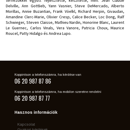
tervezőkkel együtt fejlesztette, készítette, mint Jean Claude
Delville, Ann Gottlieb, Yann Vasnier, Steve DeMercado, Alberto
Morillas, Annie Buzantian, Frank Vöelkl, Richard Herpin, Givaudan,
Amandine Clerc-Marie, Olivier Cresp, Calice Becker, Loc Dong, Ralf
Schwieger, Steven Claisse, Mathieu Nardin, Honorine Blanc, Laurent
Le Guernec, Carlos Vinals, Vera Vanore, Patricia Choux, Maurice
Roucel, Patty Hidalgo és Andrea Lupo.
Koppintson a telefonszámra, ha kérdése van
06 20 987 87 86
Koppintson a telefonszámra, ha mobilon szeretne rendelni
06 20 987 87 77
Hasznos információk
Kapcsolat
Gyakori kérdések