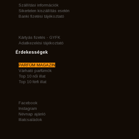
Szállítási információk
Sikertelen kiszállítás esetén
Banki fizetési tájékoztató
Kártyás fizetés - GYFK
Adatkezelési tájékoztató
Érdekességek
PARFÜM MAGAZIN
Várható parfümök
Top 10 női illat
Top 10 férfi illat
Facebook
Instagram
Névnap ajánló
Illatcsaládok