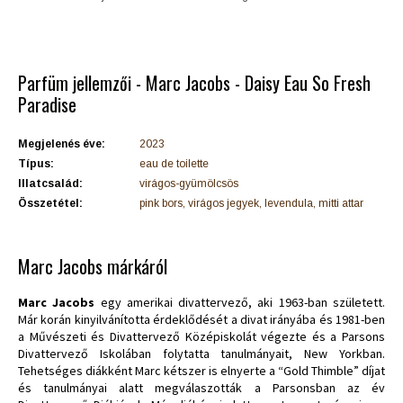
Parfüm jellemzői - Marc Jacobs - Daisy Eau So Fresh
Paradise
Megjelenés éve:
2023
Típus:
eau de toilette
Illatcsalád:
virágos-gyümölcsös
Összetétel:
pink bors, virágos jegyek, levendula, mitti attar
Marc Jacobs márkáról
Marc Jacobs
egy amerikai divattervező, aki 1963-ban született.
Már korán kinyilvánította érdeklődését a divat irányába és 1981-ben
a Művészeti és Divattervező Középiskolát végezte és a Parsons
Divattervező Iskolában folytatta tanulmányait, New Yorkban.
Tehetséges diákként Marc kétszer is elnyerte a “Gold Thimble” díjat
és tanulmányai alatt megválaszották a Parsonsban az év