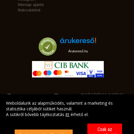
Névnap ajánló
Illatcsaládok
Árukereső.hu
marketplace partner
Weboldalunk az alapműködés, valamint a marketing és
statisztika céljából sütiket használ.
A sütikről bővebb tájékoztatás
itt
érhető el.
A LEGJOBB AJÁNLATAINK AZ ÖN CÍMÉRE!
Csak az