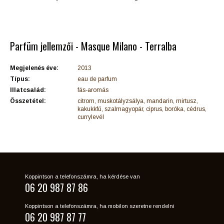
Parfüm jellemzői - Masque Milano - Terralba
Megjelenés éve:
2013
Típus:
eau de parfum
Illatcsalád:
fás-aromás
Összetétel:
citrom, muskotályzsálya, mandarin, mirtusz,
kakukkfű, szalmagyopár, ciprus, boróka, cédrus,
currylevél
Koppintson a telefonszámra, ha kérdése van
06 20 987 87 86
Koppintson a telefonszámra, ha mobilon szeretne rendelni
06 20 987 87 77