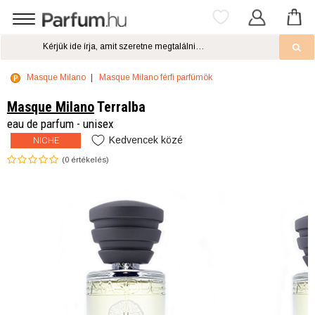
Masque Milano
Masque Milano férfi parfümök
Masque Milano
Terralba
eau de parfum - unisex
Kedvencek közé
NICHE
(
0
értékelés)