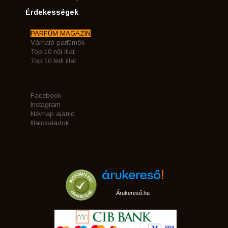
Érdekességek
PARFÜM MAGAZIN
Várható parfümök
Top 10 női illat
Top 10 férfi illat
Facebook
Instagram
Névnap ajánló
Illatcsaládok
Árukereső.hu