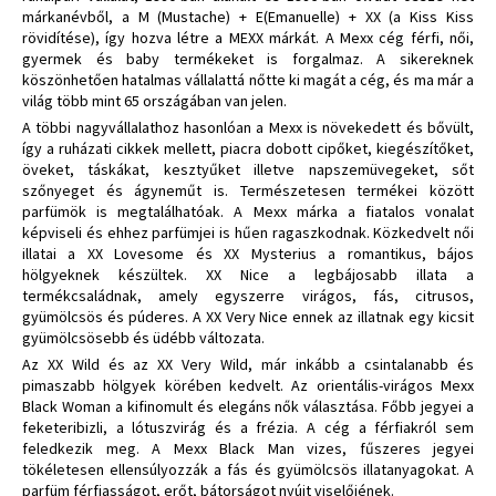
márkanévből, a M (Mustache) + E(Emanuelle) + XX (a Kiss Kiss
rövidítése), így hozva létre a MEXX márkát. A Mexx cég férfi, női,
gyermek és baby termékeket is forgalmaz. A sikereknek
köszönhetően hatalmas vállalattá nőtte ki magát a cég, és ma már a
világ több mint 65 országában van jelen.
A többi nagyvállalathoz hasonlóan a Mexx is növekedett és bővült,
így a ruházati cikkek mellett, piacra dobott cipőket, kiegészítőket,
öveket, táskákat, kesztyűket illetve napszemüvegeket, sőt
szőnyeget és ágyneműt is. Természetesen termékei között
parfümök is megtalálhatóak. A Mexx márka a fiatalos vonalat
képviseli és ehhez parfümjei is hűen ragaszkodnak. Közkedvelt női
illatai a XX Lovesome és XX Mysterius a romantikus, bájos
hölgyeknek készültek. XX Nice a legbájosabb illata a
termékcsaládnak, amely egyszerre virágos, fás, citrusos,
gyümölcsös és púderes. A XX Very Nice ennek az illatnak egy kicsit
gyümölcsösebb és üdébb változata.
Az XX Wild és az XX Very Wild, már inkább a csintalanabb és
pimaszabb hölgyek körében kedvelt. Az orientális-virágos Mexx
Black Woman a kifinomult és elegáns nők választása. Főbb jegyei a
feketeribizli, a lótuszvirág és a frézia. A cég a férfiakról sem
feledkezik meg. A Mexx Black Man vizes, fűszeres jegyei
tökéletesen ellensúlyozzák a fás és gyümölcsös illatanyagokat. A
parfüm férfiasságot, erőt, bátorságot nyújt viselőjének.