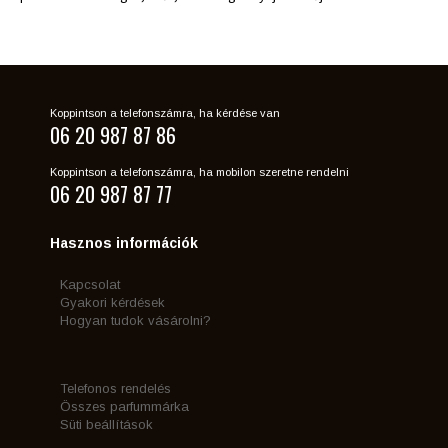
Koppintson a telefonszámra, ha kérdése van
06 20 987 87 86
Koppintson a telefonszámra, ha mobilon szeretne rendelni
06 20 987 87 77
Hasznos információk
Kapcsolat
Gyakori kérdések
Hogyan tudok vásárolni?
Telefonos rendelés
Összes parfummárka
Süti beállítások