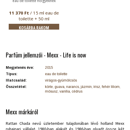
eau de toilette hölgyeknek
11 370 Ft
/ 15 ml eau de
toilette + 50 ml
testápoló
KOSÁRBA RAKOM
Parfüm jellemzői - Mexx - Life is now
Megjelenés éve:
2015
Típus:
eau de toilette
Illatcsalád:
virágos-gyümölcsös
Összetétel:
körte, guava, narancs, jázmin, írisz, fehér liliom,
mósusz, vanília, cédrus
Mexx márkáról
Rattan Chada nevű üzletember tulajdonában lévő holland Mexx
ruhaipari vállalat, 1980-ban alakult és 1986-ban olvadt össze két