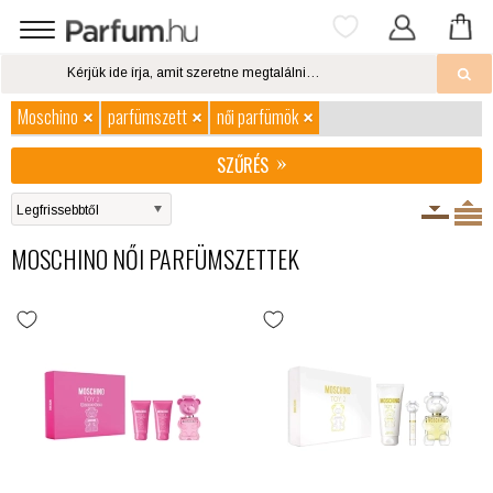
Moschino
parfümszett
női parfümök
SZŰRÉS
MOSCHINO NŐI PARFÜMSZETTEK