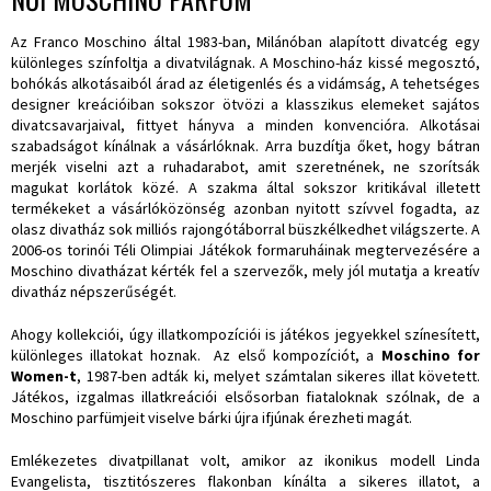
Az Franco Moschino által 1983-ban, Milánóban alapított divatcég egy
különleges színfoltja a divatvilágnak. A Moschino-ház kissé megosztó,
bohókás alkotásaiból árad az életigenlés és a vidámság, A tehetséges
designer kreációiban sokszor ötvözi a klasszikus elemeket sajátos
divatcsavarjaival, fittyet hányva a minden konvencióra. Alkotásai
szabadságot kínálnak a vásárlóknak. Arra buzdítja őket, hogy bátran
merjék viselni azt a ruhadarabot, amit szeretnének, ne szorítsák
magukat korlátok közé. A szakma által sokszor kritikával illetett
termékeket a vásárlóközönség azonban nyitott szívvel fogadta, az
olasz divatház sok milliós rajongótáborral büszkélkedhet világszerte. A
2006-os torinói Téli Olimpiai Játékok formaruháinak megtervezésére a
Moschino divatházat kérték fel a szervezők, mely jól mutatja a kreatív
divatház népszerűségét.
Ahogy kollekciói, úgy illatkompozíciói is játékos jegyekkel színesített,
különleges illatokat hoznak. Az első kompozíciót, a
Moschino for
Women-t
, 1987-ben adták ki, melyet számtalan sikeres illat követett.
Játékos, izgalmas illatkreációi elsősorban fiataloknak szólnak, de a
Moschino parfümjeit viselve bárki újra ifjúnak érezheti magát.
Emlékezetes divatpillanat volt, amikor az ikonikus modell Linda
Evangelista, tisztitószeres flakonban kínálta a sikeres illatot, a