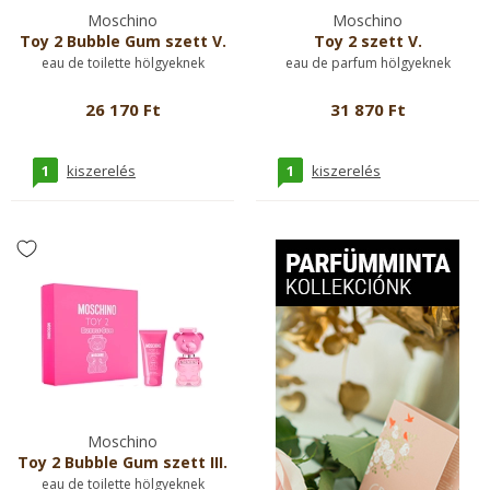
Moschino
Moschino
Toy 2 Bubble Gum szett V.
Toy 2 szett V.
eau de toilette hölgyeknek
eau de parfum hölgyeknek
26 170 Ft
31 870 Ft
1
1
kiszerelés
kiszerelés
Moschino
Toy 2 Bubble Gum szett III.
eau de toilette hölgyeknek