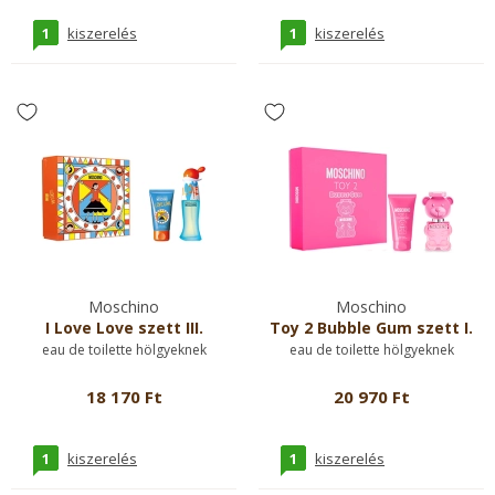
1
1
kiszerelés
kiszerelés
Moschino
Moschino
I Love Love szett III.
Toy 2 Bubble Gum szett I.
eau de toilette hölgyeknek
eau de toilette hölgyeknek
18 170 Ft
20 970 Ft
1
1
kiszerelés
kiszerelés