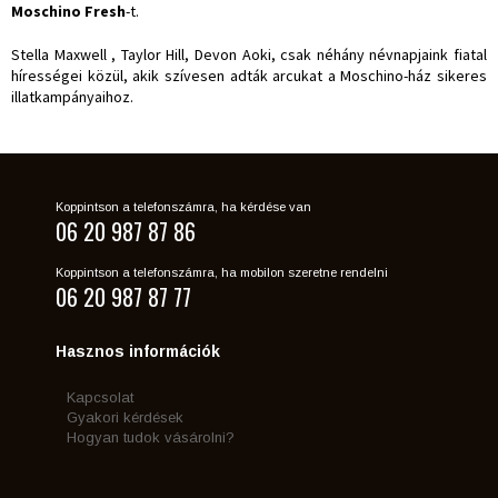
Moschino Fresh
-t.
Stella Maxwell
,
Taylor Hill
,
Devon Aoki
, csak néhány névnapjaink fiatal
hírességei közül, akik szívesen adták arcukat a Moschino-ház sikeres
illatkampányaihoz.
Koppintson a telefonszámra, ha kérdése van
06 20 987 87 86
Koppintson a telefonszámra, ha mobilon szeretne rendelni
06 20 987 87 77
Hasznos információk
Kapcsolat
Gyakori kérdések
Hogyan tudok vásárolni?