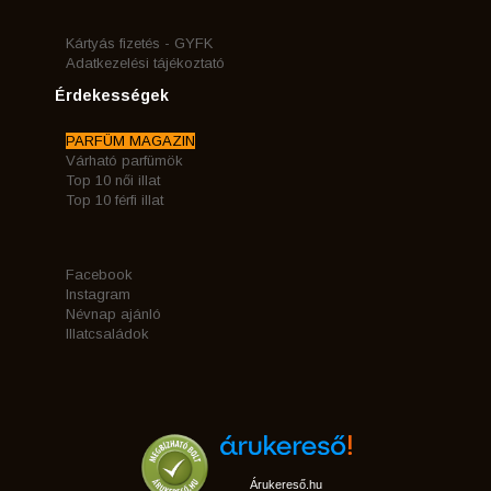
Kártyás fizetés - GYFK
Adatkezelési tájékoztató
Érdekességek
PARFÜM MAGAZIN
Várható parfümök
Top 10 női illat
Top 10 férfi illat
Facebook
Instagram
Névnap ajánló
Illatcsaládok
Árukereső.hu