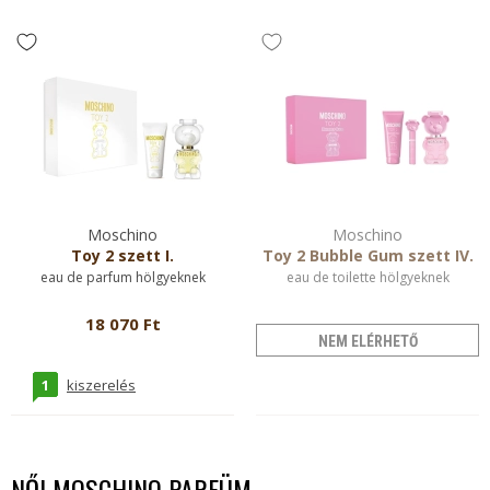
Moschino
Moschino
Toy 2 szett I.
Toy 2 Bubble Gum szett IV.
eau de parfum hölgyeknek
eau de toilette hölgyeknek
18 070 Ft
NEM ELÉRHETŐ
1
kiszerelés
NŐI MOSCHINO PARFÜM