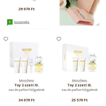
29 070 Ft
1
kiszerelés
Moschino
Moschino
Toy 2 szett IV.
Toy 2 szett III.
eau de parfum hölgyeknek
eau de parfum hölgyeknek
34 070 Ft
25 570 Ft