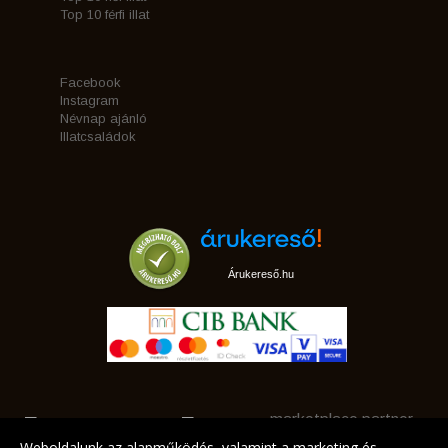
Top 10 férfi illat
Facebook
Instagram
Névnap ajánló
Illatcsaládok
Árukereső.hu
marketplace partner
Weboldalunk az alapműködés, valamint a marketing és