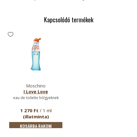
Kapcsolódó termékek
Moschino
I Love Love
eau de toilette hölgyeknek
1 270 Ft
/ 1 ml
(illatminta)
KOSÁRBA RAKOM