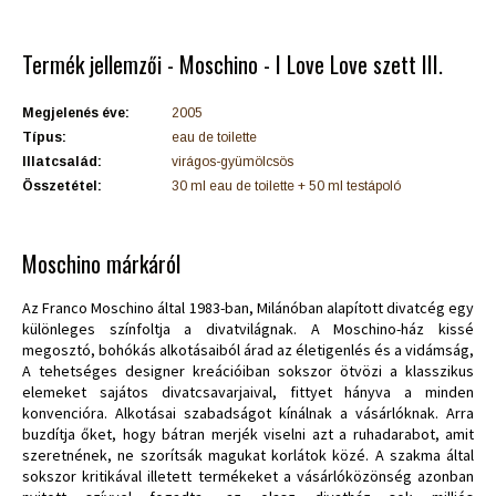
Termék jellemzői - Moschino - I Love Love szett III.
Megjelenés éve:
2005
Típus:
eau de toilette
Illatcsalád:
virágos-gyümölcsös
Összetétel:
30 ml eau de toilette + 50 ml testápoló
Moschino márkáról
Az Franco Moschino által 1983-ban, Milánóban alapított divatcég egy
különleges színfoltja a divatvilágnak. A Moschino-ház kissé
megosztó, bohókás alkotásaiból árad az életigenlés és a vidámság,
A tehetséges designer kreációiban sokszor ötvözi a klasszikus
elemeket sajátos divatcsavarjaival, fittyet hányva a minden
konvencióra. Alkotásai szabadságot kínálnak a vásárlóknak. Arra
buzdítja őket, hogy bátran merjék viselni azt a ruhadarabot, amit
szeretnének, ne szorítsák magukat korlátok közé. A szakma által
sokszor kritikával illetett termékeket a vásárlóközönség azonban