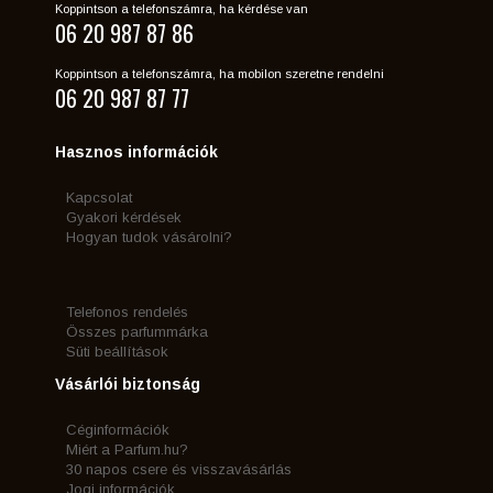
Koppintson a telefonszámra, ha kérdése van
06 20 987 87 86
Koppintson a telefonszámra, ha mobilon szeretne rendelni
06 20 987 87 77
Hasznos információk
Kapcsolat
Gyakori kérdések
Hogyan tudok vásárolni?
Telefonos rendelés
Összes parfummárka
Süti beállítások
Vásárlói biztonság
Céginformációk
Miért a Parfum.hu?
30 napos csere és visszavásárlás
Jogi információk