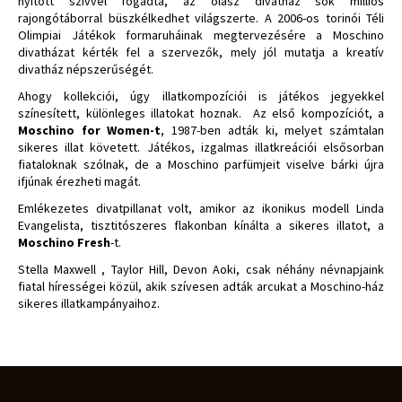
nyitott szívvel fogadta, az olasz divatház sok milliós
rajongótáborral büszkélkedhet világszerte. A 2006-os torinói Téli
Olimpiai Játékok formaruháinak megtervezésére a Moschino
divatházat kérték fel a szervezők, mely jól mutatja a kreatív
divatház népszerűségét.
Ahogy kollekciói, úgy illatkompozíciói is játékos jegyekkel
színesített, különleges illatokat hoznak. Az első kompozíciót, a
Moschino for Women-t
, 1987-ben adták ki, melyet számtalan
sikeres illat követett. Játékos, izgalmas illatkreációi elsősorban
fiataloknak szólnak, de a Moschino parfümjeit viselve bárki újra
ifjúnak érezheti magát.
Emlékezetes divatpillanat volt, amikor az ikonikus modell Linda
Evangelista, tisztitószeres flakonban kínálta a sikeres illatot, a
Moschino Fresh
-t.
Stella Maxwell
,
Taylor Hill
,
Devon Aoki
, csak néhány névnapjaink
fiatal hírességei közül, akik szívesen adták arcukat a Moschino-ház
sikeres illatkampányaihoz.