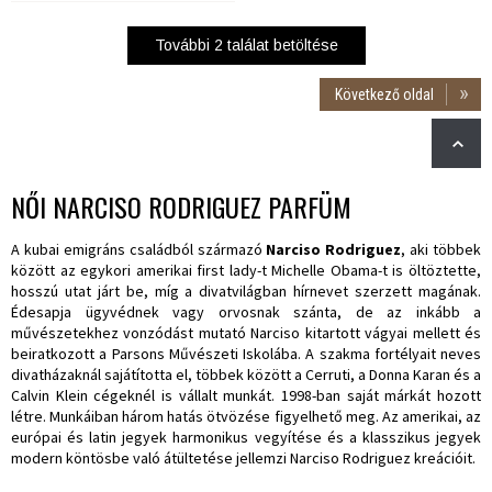
További
2
találat betöltése
Következő oldal
NŐI NARCISO RODRIGUEZ PARFÜM
A kubai emigráns családból származó
Narciso Rodriguez
, aki többek
között az egykori amerikai first lady-t Michelle Obama-t is öltöztette,
hosszú utat járt be, míg a divatvilágban hírnevet szerzett magának.
Édesapja ügyvédnek vagy orvosnak szánta, de az inkább a
művészetekhez vonzódást mutató Narciso kitartott vágyai mellett és
beiratkozott a Parsons Művészeti Iskolába. A szakma fortélyait neves
divatházaknál sajátította el, többek között a Cerruti, a Donna Karan és a
Calvin Klein cégeknél is vállalt munkát. 1998-ban saját márkát hozott
létre. Munkáiban három hatás ötvözése figyelhető meg. Az amerikai, az
európai és latin jegyek harmonikus vegyítése és a klasszikus jegyek
modern köntösbe való átültetése jellemzi Narciso Rodriguez kreációit.