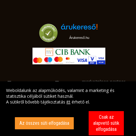
Árukereső.hu
marketplace partner
Weboldalunk az alapműködés, valamint a marketing és
statisztika céljából sütiket használ.
A sütikről bővebb tájékoztatás
itt
érhető el.
A LEGJOBB AJÁNLATAINK AZ ÖN CÍMÉRE!
Csak az
Az összes süti elfogadása
alapvető sütik
elfogadása