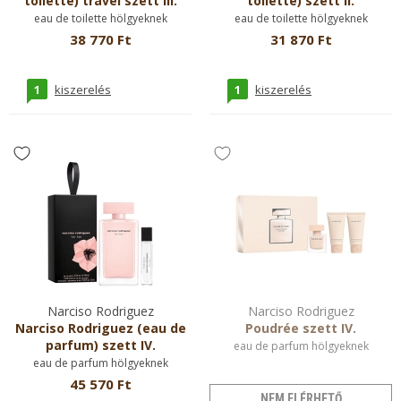
toilette) travel szett III.
toilette) szett II.
eau de toilette hölgyeknek
eau de toilette hölgyeknek
38 770 Ft
31 870 Ft
1
1
kiszerelés
kiszerelés
Narciso Rodriguez
Narciso Rodriguez
Narciso Rodriguez (eau de
Poudrée szett IV.
parfum) szett IV.
eau de parfum hölgyeknek
eau de parfum hölgyeknek
45 570 Ft
NEM ELÉRHETŐ