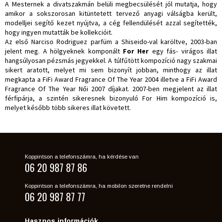
A Mesternek a divatszakmán belüli megbecsülését jól mutatja, hogy
amikor a sokszorosan kitüntetett tervező anyagi válságba került,
modelljei segítő kezet nyújtva, a cég fellendülését azzal segítették,
hogy ingyen mutatták be kollekcióit.
Az első Narciso Rodriguez parfüm a Shiseido-val karöltve, 2003-ban
jelent meg. A hölgyeknek komponált
For Her
egy fás- virágos illat
hangsúlyosan pézsmás jegyekkel. A túlfűtött kompozíció nagy szakmai
sikert aratott, melyet mi sem bizonyít jobban, minthogy az illat
megkapta a FiFi Award Fragrance Of The Year 2004 illetve a FiFi Award
Fragrance Of The Year Női 2007 díjakat. 2007-ben megjelent az illat
férfipárja, a szintén sikeresnek bizonyuló For Him kompozíció is,
melyet később több sikeres illat követett.
Koppintson a telefonszámra, ha kérdése van
06 20 987 87 86
Koppintson a telefonszámra, ha mobilon szeretne rendelni
06 20 987 87 77
Hasznos információk