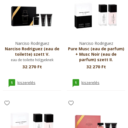
Narciso Rodriguez
Narciso Rodriguez
Narciso Rodriguez (eau de
Pure Musc (eau de parfum)
toilette) szett V.
+ Musc Noir (eau de
parfum) szett II.
eau de toilette hölgyeknek
eau de parfum hölgyeknek
32 270 Ft
32 270 Ft
1
1
kiszerelés
kiszerelés