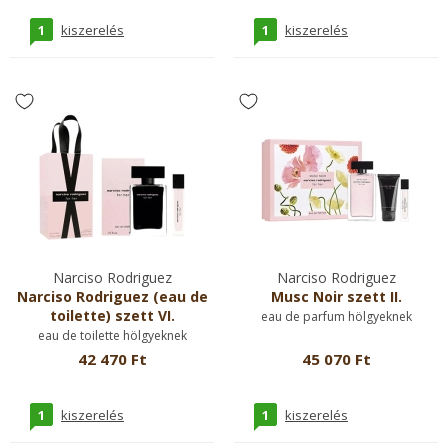
1
1
kiszerelés
kiszerelés
Narciso Rodriguez
Narciso Rodriguez
Narciso Rodriguez (eau de
Musc Noir szett II.
toilette) szett VI.
eau de parfum hölgyeknek
eau de toilette hölgyeknek
42 470 Ft
45 070 Ft
1
1
kiszerelés
kiszerelés