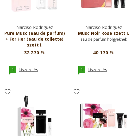
Narciso Rodriguez
Narciso Rodriguez
Pure Musc (eau de parfum)
Musc Noir Rose szett I.
+ For Her (eau de toilette)
eau de parfum hölgyeknek
szett I.
eau de parfum hölgyeknek
32 270 Ft
40 170 Ft
1
1
kiszerelés
kiszerelés