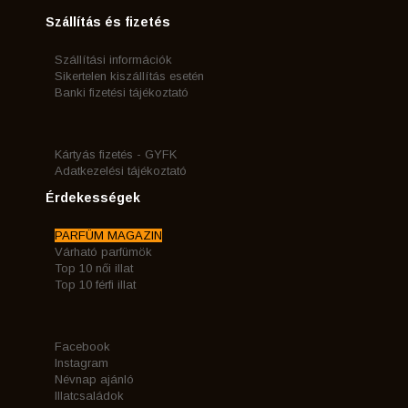
Szállítás és fizetés
Szállítási információk
Sikertelen kiszállítás esetén
Banki fizetési tájékoztató
Kártyás fizetés - GYFK
Adatkezelési tájékoztató
Érdekességek
PARFÜM MAGAZIN
Várható parfümök
Top 10 női illat
Top 10 férfi illat
Facebook
Instagram
Névnap ajánló
Illatcsaládok