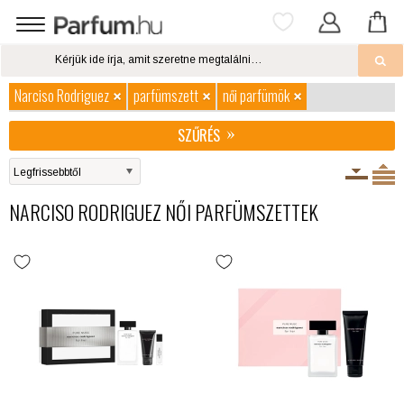
Narciso Rodriguez
parfümszett
női parfümök
SZŰRÉS
NARCISO RODRIGUEZ NŐI PARFÜMSZETTEK