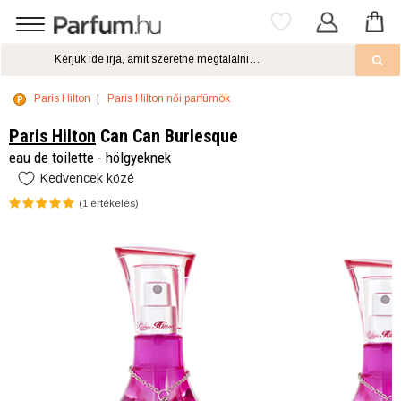
Paris Hilton
Paris Hilton női parfümök
Paris Hilton
Can Can Burlesque
eau de toilette - hölgyeknek
Kedvencek közé
(
1
értékelés)