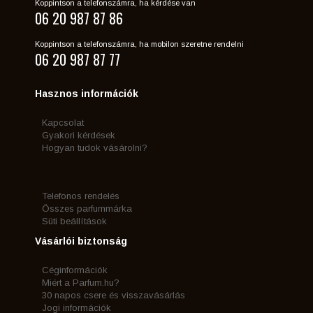
Koppintson a telefonszámra, ha kérdése van
06 20 987 87 86
Koppintson a telefonszámra, ha mobilon szeretne rendelni
06 20 987 87 77
Hasznos információk
Kapcsolat
Gyakori kérdések
Hogyan tudok vásárolni?
Telefonos rendelés
Összes parfummárka
Süti beállítások
Vásárlói biztonság
Céginformációk
Miért a Parfum.hu?
30 napos csere és visszavásárlás
Jogi információk