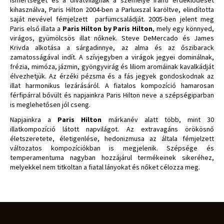
Ismertségét és a divatvilágnak a személye iránti érdeklődését
kihasználva, Paris Hilton 2004-ben a Parluxszal karöltve, elindította
saját nevével fémjelzett parfümcsaládját. 2005-ben jelent meg
Paris első illata a
Paris Hilton by Paris Hilton
, mely egy könnyed,
virágos, gyümölcsös illat nőknek. Steve DeMercado és James
Krivda alkotása a sárgadinnye, az alma és az őszibarack
zamatosságával indít. A szívjegyben a virágok jegyei dominálnak,
frézia, mimóza, jázmin, gyöngyvirág és liliom aromáinak kavalkádját
élvezhetjük. Az érzéki pézsma és a fás jegyek gondoskodnak az
illat harmonikus lezárásáról. A fiatalos kompozíció hamarosan
férfipárral bővült és napjainkra Paris Hilton neve a szépségiparban
is meglehetősen jól cseng.
Napjainkra a
Paris Hilton
márkanév alatt több, mint 30
illatkompozíció látott napvilágot. Az extravagáns örökösnő
életszeretete, életigenlése, hedonizmusa az általa fémjelzett
változatos kompozíciókban is megjelenik. Szépsége és
temperamentuma nagyban hozzájárul termékeinek sikeréhez,
melyekkel nem titkoltan a fiatal lányokat és nőket célozza meg.