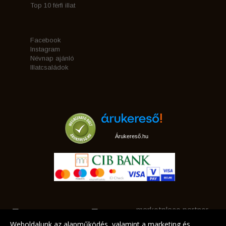
Top 10 férfi illat
Facebook
Instagram
Névnap ajánló
Illatcsaládok
Árukereső.hu
marketplace partner
Weboldalunk az alapműködés, valamint a marketing és