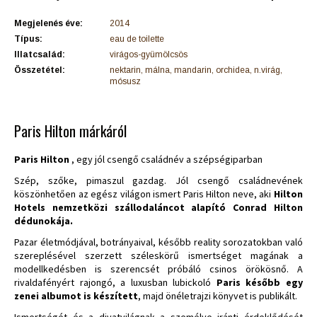
Megjelenés éve:
2014
Típus:
eau de toilette
Illatcsalád:
virágos-gyümölcsös
Összetétel:
nektarin, málna, mandarin, orchidea, n.virág,
mósusz
Paris Hilton márkáról
Paris Hilton
, egy jól csengő családnév a szépségiparban
Szép, szőke, pimaszul gazdag. Jól csengő családnevének
köszönhetően az egész világon ismert Paris Hilton neve, aki
Hilton
Hotels nemzetközi szállodaláncot alapító Conrad Hilton
dédunokája.
Pazar életmódjával, botrányaival, később reality sorozatokban való
szereplésével szerzett széleskörű ismertséget magának a
modellkedésben is szerencsét próbáló csinos örökösnő. A
rivaldafényért rajongó, a luxusban lubickoló
Paris később egy
zenei albumot is készített
, majd önéletrajzi könyvet is publikált.