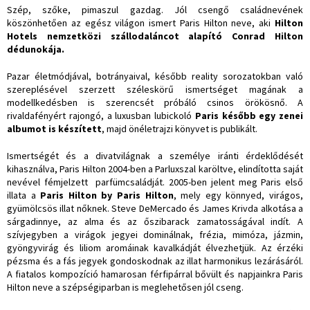
Szép, szőke, pimaszul gazdag. Jól csengő családnevének
köszönhetően az egész világon ismert Paris Hilton neve, aki
Hilton
Hotels nemzetközi szállodaláncot alapító Conrad Hilton
dédunokája.
Pazar életmódjával, botrányaival, később reality sorozatokban való
szereplésével szerzett széleskörű ismertséget magának a
modellkedésben is szerencsét próbáló csinos örökösnő. A
rivaldafényért rajongó, a luxusban lubickoló
Paris később egy zenei
albumot is készített
, majd önéletrajzi könyvet is publikált.
Ismertségét és a divatvilágnak a személye iránti érdeklődését
kihasználva, Paris Hilton 2004-ben a Parluxszal karöltve, elindította saját
nevével fémjelzett parfümcsaládját. 2005-ben jelent meg Paris első
illata a
Paris Hilton by Paris Hilton
, mely egy könnyed, virágos,
gyümölcsös illat nőknek. Steve DeMercado és James Krivda alkotása a
sárgadinnye, az alma és az őszibarack zamatosságával indít. A
szívjegyben a virágok jegyei dominálnak, frézia, mimóza, jázmin,
gyöngyvirág és liliom aromáinak kavalkádját élvezhetjük. Az érzéki
pézsma és a fás jegyek gondoskodnak az illat harmonikus lezárásáról.
A fiatalos kompozíció hamarosan férfipárral bővült és napjainkra Paris
Hilton neve a szépségiparban is meglehetősen jól cseng.