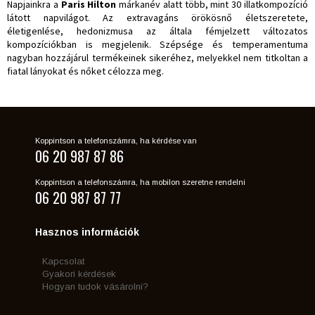
Napjainkra a
Paris Hilton
márkanév alatt több, mint 30 illatkompozíció
látott napvilágot. Az extravagáns örökösnő életszeretete,
életigenlése, hedonizmusa az általa fémjelzett változatos
kompozíciókban is megjelenik. Szépsége és temperamentuma
nagyban hozzájárul termékeinek sikeréhez, melyekkel nem titkoltan a
fiatal lányokat és nőket célozza meg.
Koppintson a telefonszámra, ha kérdése van
06 20 987 87 86
Koppintson a telefonszámra, ha mobilon szeretne rendelni
06 20 987 87 77
Hasznos információk
Kapcsolat
Gyakori kérdések
Hogyan tudok vásárolni?