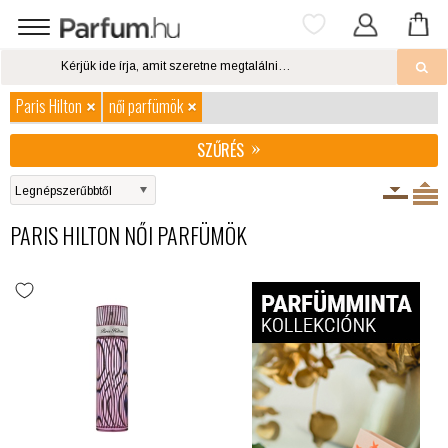
Paris Hilton
női parfümök
SZŰRÉS
PARIS HILTON NŐI PARFÜMÖK