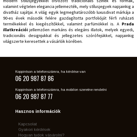
modern stílusjegyekkel ötvözött tradicionális színek és formák,
valamint végtelen elegancia jellemezték, mely stílusjegyek napjainkig a
divatház sajátjai. A világ egyik legmeghatározóbb luxusdivat márkája a
90-es évek második felére gazdagította portfolióját férfi ruházati
termékekkel és kiegészítőkkel, valamint parfümökkel is. A
Prada
illatkreációi
jellemzően markáns és elegáns illatok, melyek egyedi,
tradicionális designjukkal és jellegzetes szórófejükkel, napjainkig
világszerte keresettek a vásárlók körében.
Koppintson a telefonszámra, ha kérdése van
06 20 987 87 86
Koppintson a telefonszámra, ha mobilon szeretne rendelni
06 20 987 87 77
Hasznos információk
Kapcsolat
Gyakori kérdések
Hogyan tudok vásárolni?