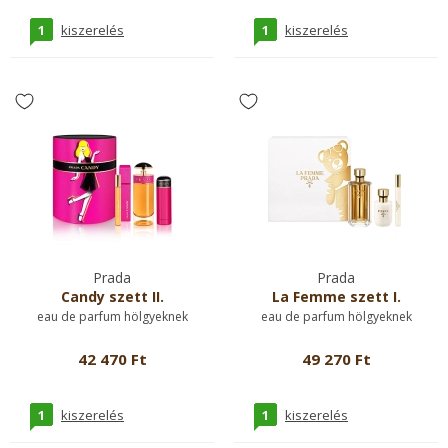
1
1
kiszerelés
kiszerelés
Prada
Prada
Candy szett II.
La Femme szett I.
eau de parfum hölgyeknek
eau de parfum hölgyeknek
42 470 Ft
49 270 Ft
1
1
kiszerelés
kiszerelés