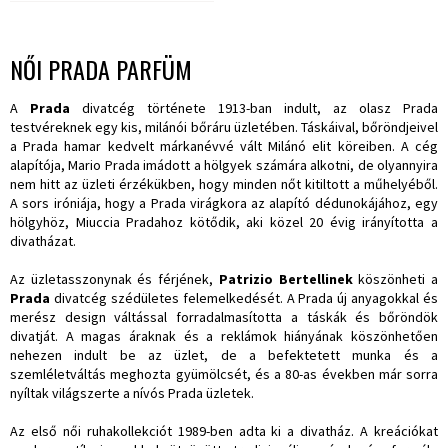
NŐI PRADA PARFÜM
A
Prada
divatcég története 1913-ban indult, az olasz Prada
testvéreknek egy kis, milánói bőráru üzletében. Táskáival, bőröndjeivel
a Prada hamar kedvelt márkanévvé vált Milánó elit köreiben. A cég
alapítója, Mario Prada imádott a hölgyek számára alkotni, de olyannyira
nem hitt az üzleti érzékükben, hogy minden nőt kitiltott a műhelyéből.
A sors iróniája, hogy a Prada virágkora az alapító dédunokájához, egy
hölgyhöz, Miuccia Pradahoz kötődik, aki közel 20 évig irányította a
divatházat.
Az üzletasszonynak és férjének,
Patrizio Bertellinek
köszönheti a
Prada
divatcég szédületes felemelkedését. A Prada új anyagokkal és
merész design váltással forradalmasította a táskák és bőröndök
divatját. A magas áraknak és a reklámok hiányának köszönhetően
nehezen indult be az üzlet, de a befektetett munka és a
szemléletváltás meghozta gyümölcsét, és a 80-as években már sorra
nyíltak világszerte a nívós Prada üzletek.
Az első női ruhakollekciót 1989-ben adta ki a divatház. A kreációkat