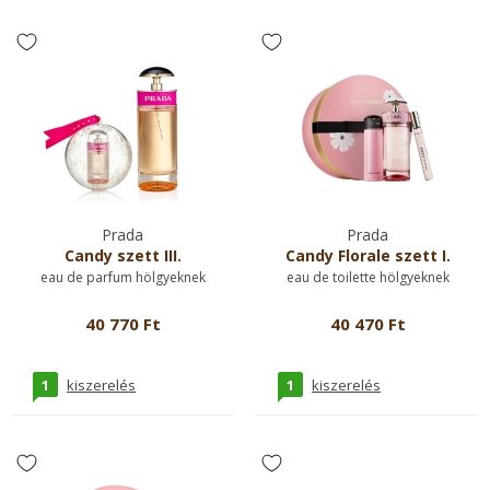
Prada
Prada
Candy szett III.
Candy Florale szett I.
eau de parfum hölgyeknek
eau de toilette hölgyeknek
40 770 Ft
40 470 Ft
1
1
kiszerelés
kiszerelés