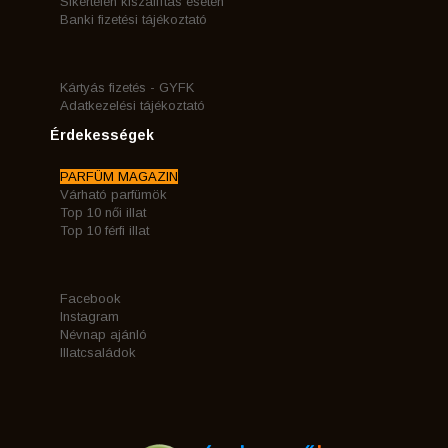
Sikertelen kiszállítás esetén
Banki fizetési tájékoztató
Kártyás fizetés - GYFK
Adatkezelési tájékoztató
Érdekességek
PARFÜM MAGAZIN
Várható parfümök
Top 10 női illat
Top 10 férfi illat
Facebook
Instagram
Névnap ajánló
Illatcsaládok