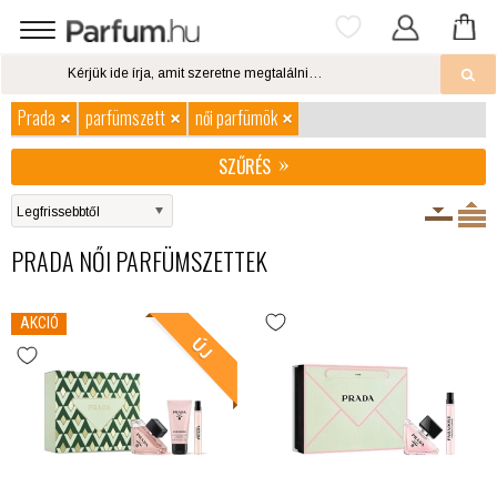
Prada
parfümszett
női parfümök
SZŰRÉS
PRADA NŐI PARFÜMSZETTEK
AKCIÓ