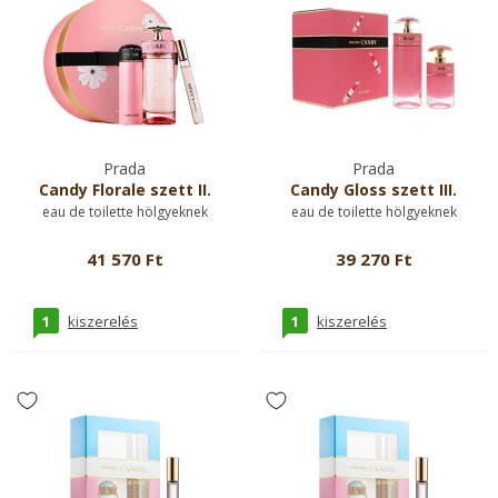
Prada
Prada
Candy Florale szett II.
Candy Gloss szett III.
eau de toilette hölgyeknek
eau de toilette hölgyeknek
41 570 Ft
39 270 Ft
1
1
kiszerelés
kiszerelés