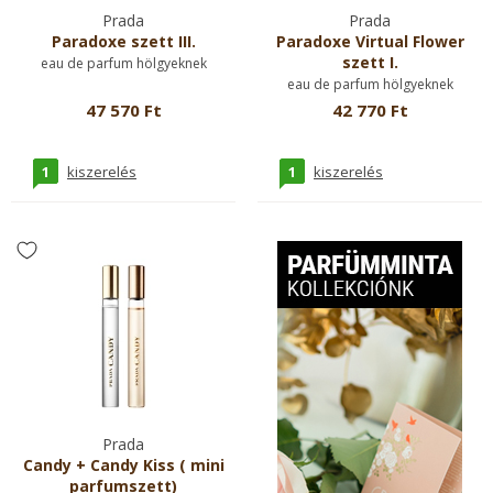
Prada
Prada
Paradoxe szett III.
Paradoxe Virtual Flower
szett I.
eau de parfum hölgyeknek
eau de parfum hölgyeknek
47 570 Ft
42 770 Ft
1
1
kiszerelés
kiszerelés
Prada
Candy + Candy Kiss ( mini
parfumszett)