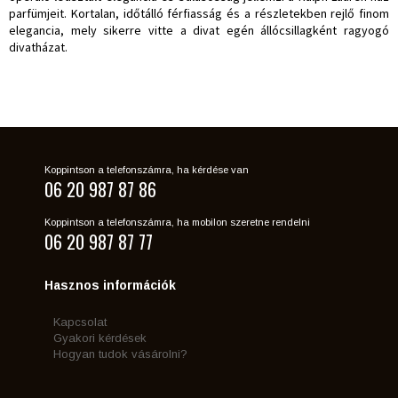
parfümjeit. Kortalan, időtálló férfiasság és a részletekben rejlő finom
elegancia, mely sikerre vitte a divat egén állócsillagként ragyogó
divatházat.
Koppintson a telefonszámra, ha kérdése van
06 20 987 87 86
Koppintson a telefonszámra, ha mobilon szeretne rendelni
06 20 987 87 77
Hasznos információk
Kapcsolat
Gyakori kérdések
Hogyan tudok vásárolni?