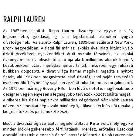
RALPH LAUREN
Az 1967-ben alapított Ralph Lauren divatcég az egyike a világ
legismertebb, gazdaságilag is a legstabilabb alapokon nyugvó
divatcégeinek. Az alapító Ralph Lauren, 1939-ben született New York,
Bronx negyedében. A fiatal fiú már az iskolás évei alatt kitűnt kiváló
üzleti érzékével, nyakkendőket árult osztály társainak, az iskolai
évkönyvben is ez olvasható a fotója alatt: milliomos akarok lenni. A
későbbiekben üzleti menedzsmentet tanult, miközben egy ruházati
butikban dolgozott. A divat világa hamar magával ragadta a nyitott
fiatalt, aki 1967-ben megnyitotta első üzletét, ahol saját tervezésű
nyakkendőket és néhány saját tervezésű ruhadarabot is forgalmazott.
Az 1971-ben már egy Beverly Hills - ben lévő üzletet is magáénak tudó
designer végérvényesen a legnagyobb tervezők között találta magát.
A sikeres kis üzlet napjainkra milliárdos cégóriássá vált Ralph Lauren
néven. Az amerikai cég kiváló minőségű, stílusos férfi és női ruhákat,
kiegészítőket és parfümöket készít.
Első, a divatház égisze alatt megjelenő illat a
Polo
volt, mely egyike
minden idők legsikeresebb férfiillatának. Merész, erőteljes illatokkal
operáló letisztult elegancia és stílusosság jellemzi a Ralph Lauren-ház