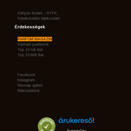
Kártyás fizetés - GYFK
Adatkezelési tájékoztató
Érdekességek
PARFÜM MAGAZIN
Várható parfümök
Top 10 női illat
Top 10 férfi illat
Facebook
Instagram
Névnap ajánló
Illatcsaládok
Árukereső.hu