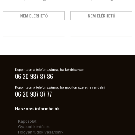
NEM ELÉRHETŐ
NEM ELÉRHETŐ
Koppintson a telefonszámra, ha kérdése van
06 20 987 87 86
Koppintson a telefonszámra, ha mobilon szeretne rendelni
06 20 987 87 77
Hasznos információk
Kapcsolat
Gyakori kérdések
Hogyan tudok vásárolni?