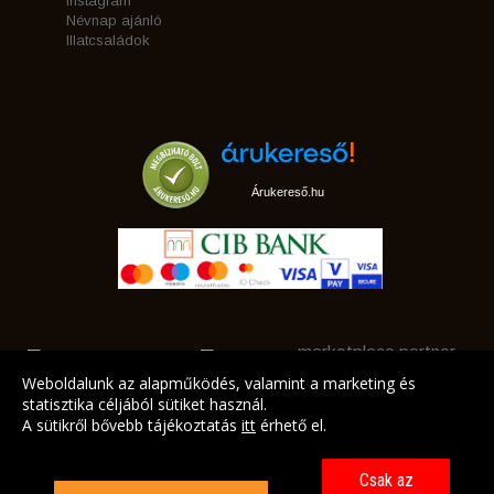
Instagram
Névnap ajánló
Illatcsaládok
Árukereső.hu
marketplace partner
Weboldalunk az alapműködés, valamint a marketing és
statisztika céljából sütiket használ.
A sütikről bővebb tájékoztatás
itt
érhető el.
A LEGJOBB AJÁNLATAINK AZ ÖN CÍMÉRE!
Csak az