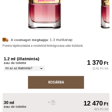
1-3 munkanap
A csomagot megkapja:
Pontos tájékoztatást a rendelést feldolgozása után küldünk.
1.2 ml (illatminta)
1 370
Ft
eau de toilette
mi az az illatminta?
1141 Ft / ml
KOSÁRBA
12 470
30 ml
Ft
eau de toilette
415 Ft / ml