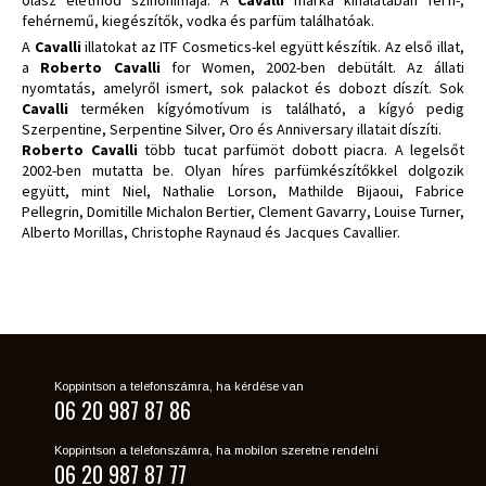
fehérnemű, kiegészítők, vodka és parfüm találhatóak.
A
Cavalli
illatokat az ITF Cosmetics-kel együtt készítik. Az első illat,
a
Roberto Cavalli
for Women, 2002-ben debütált. Az állati
nyomtatás, amelyről ismert, sok palackot és dobozt díszít. Sok
Cavalli
terméken kígyómotívum is található, a kígyó pedig
Szerpentine, Serpentine Silver, Oro és Anniversary illatait díszíti.
Roberto Cavalli
több tucat parfümöt dobott piacra. A legelsőt
2002-ben mutatta be. Olyan híres parfümkészítőkkel dolgozik
együtt, mint Niel, Nathalie Lorson, Mathilde Bijaoui, Fabrice
Pellegrin, Domitille Michalon Bertier, Clement Gavarry, Louise Turner,
Alberto Morillas, Christophe Raynaud és Jacques Cavallier.
Koppintson a telefonszámra, ha kérdése van
06 20 987 87 86
Koppintson a telefonszámra, ha mobilon szeretne rendelni
06 20 987 87 77