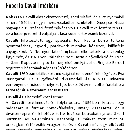
Roberto Cavalli márkáról
Roberto Cavalli
olasz divattervező, szexi ruháiról és állati nyomairól
ismert. 1940-ben egy művészcsaládban született - Giuseppe Rossi
nagyapa a 19. századi festőművész volt.
Cavalli
textilfestést tanult -
ez a tudás jövőbeli divatpályafutása során értékesnek bizonyul.
Cavalli
kifejlesztett egy speciális technikát a bőrre történő
nyomtatáshoz, egyedi, patchwork mintákat készítve, különféle
anyagokból. A “bőrnyomtatás” újításai felkeltették a divatvilág
figyelmét, és 1970-ben Párizsban bemutatta elsőkollekcióját. 1972-
re Saint-Tropezben nyitotta meg első butikját, ahol Brigitte Bardot
segített ruházatának népszerűsítésében.
Cavalli
1980-ban találkozott múzsájával és leendő feleségével, Eva
Duringerrel. Ez a gyönyörű divatmodell és a Miss Universe
versenyének második helyezettje, közel 20 évvel volt a fiatalabb a
tervezőnél. A szerelem azóta is tart.
Cavalli
és a homokfúvott farmer
A
Cavalli
textilinnovációi folytatódtak. 1994-ben kitalált egy
módszert a farmer homokfúvására, amely visszatette őt a
divattérképre és lehetővé tette további butikokat nyitott Szent
Barthban és Velencében. Manapság a márkát több mint 50
országban értékesítik világszerte és a
Cavalli
név egy elbűvölő
olasz életmód szinonímája. A
Cavalli
márka kínálatában férfi-,