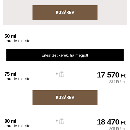
KOSÁRBA
50 ml
eau de toilette
Értesítést kérek
, ha megjött
17 570
75 ml
Ft
eau de toilette
234 Ft / ml
KOSÁRBA
18 470
90 ml
Ft
eau de toilette
205 Ft / ml