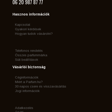
06 20 987 87 77
Hasznos információk
Kapcsolat
Gyakori kérdések
Hogyan tudok vásárolni?
Telefonos rendelés
Összes parfummárka
Süti beállítások
Vásárlói biztonság
Céginformációk
Miért a Parfum.hu?
30 napos csere és visszavásárlás
Jogi információk
Adatkezelés