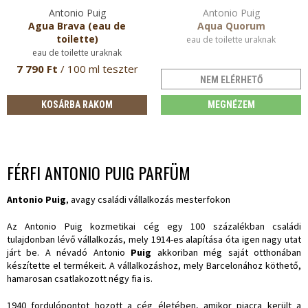
Antonio Puig
Antonio Puig
Agua Brava (eau de
Aqua Quorum
toilette)
eau de toilette uraknak
eau de toilette uraknak
7 790 Ft
/ 100 ml teszter
NEM ELÉRHETŐ
KOSÁRBA RAKOM
MEGNÉZEM
FÉRFI ANTONIO PUIG PARFÜM
Antonio Puig
, avagy családi vállalkozás mesterfokon
Az Antonio Puig kozmetikai cég egy 100 százalékban családi
tulajdonban lévő vállalkozás, mely 1914-es alapítása óta igen nagy utat
járt be. A névadó Antonio
Puig
akkoriban még saját otthonában
készítette el termékeit. A vállalkozáshoz, mely Barcelonához köthető,
hamarosan csatlakozott négy fia is.
1940 fordulópontot hozott a cég életében, amikor piacra került a