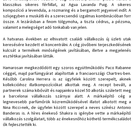
klasszikus sikeres férfiillat, az Agua Lavanda Puig. A sikeres
kompozíció a levendula, a rozmaring és a bergamott jegyeivel indít. A
szívjegyben a muskátli és a szerecsendió izgalmas kombinációban forr
össze. A lezárásban a finom tölgymoha, a tiszta cédrus, a pézsma,
valamint a melegséget adó tonkabab van jelen.
A hatvanas években az elhivatott családi vállalkozás új üzleti utak
keresésére kezdett el koncentrálni.
A cég jövőbeni terjeszkedésének
kulcsát a termékek minőségének javításában, illetve a megjelenés
esztétikai javításában látták.
Hamarosan megkezdődött egy szoros együttműködés Paco Rabanne
céggel, majd parfümgyárat alapítottak a franciaországi Chartres-ben.
Később Carolina Herrera is az ügyfelek között szerepelt, akinek
kollekcióihoz illatkompozíciókat alkottak meg. A recept bevált, a
partnerek száma kibővült és napjainkra közel 50 alkotás született meg
a barcelonai vállalkozás szárnyai alatt. A márkaépítő cég a
legnevesebb parfümőrök közreműködésével illatot alkotott meg a
Nina Ricci-nek, de ügyfelei között szerepel a neves színész Antonio
Banderas is. A híres énekeső Shakira is igénybe vette a márkaépítő
vállalkozás szolgálatait, több az énekesnőhöz köthető termékcsaládot
ők fejlesztették ki.