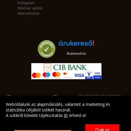
Instagram
Névnap ajánló
Illatcsaládok
Árukereső.hu
marketplace partner
Weboldalunk az alapműködés, valamint a marketing és
statisztika céljából sütiket használ.
A sütikről bővebb tájékoztatás
itt
érhető el.
A LEGJOBB AJÁNLATAINK AZ ÖN CÍMÉRE!
Csak az