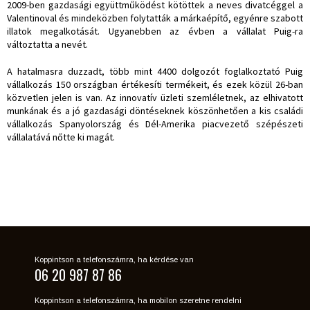
2009-ben gazdasági együttműködést kötöttek a neves divatcéggel a
Valentinoval és mindeközben folytatták a márkaépítő, egyénre szabott
illatok megalkotását. Ugyanebben az évben a vállalat Puig-ra
változtatta a nevét.
A hatalmasra duzzadt,
több mint 4400 dolgozót foglalkoztató Puig
vállalkozás 150 országban értékesíti termékeit, és ezek közül 26-ban
közvetlen jelen is van. Az innovatív üzleti szemléletnek, az elhivatott
munkának és a jó gazdasági döntéseknek köszönhetően a kis családi
vállalkozás Spanyolország és Dél-Amerika piacvezető szépészeti
vállalatává nőtte ki magát.
Koppintson a telefonszámra, ha kérdése van
06 20 987 87 86
Koppintson a telefonszámra, ha mobilon szeretne rendelni