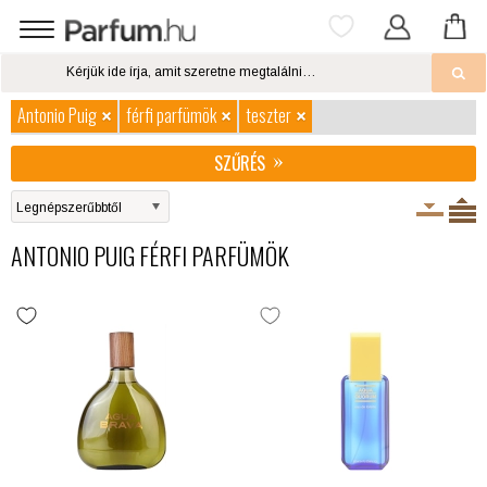
Antonio Puig
férfi parfümök
teszter
SZŰRÉS
ANTONIO PUIG FÉRFI PARFÜMÖK