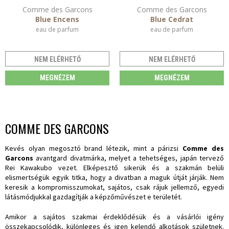
Comme des Garcons
Comme des Garcons
Blue Encens
Blue Cedrat
eau de parfum
eau de parfum
NEM ELÉRHETŐ
NEM ELÉRHETŐ
MEGNÉZEM
MEGNÉZEM
COMME DES GARCONS
Kevés olyan megosztó brand létezik, mint a párizsi
Comme des
Garcons
avantgard divatmárka, melyet a tehetséges, japán tervező
Rei Kawakubo vezet. Elképesztő sikerük és a szakmán belüli
elismertségük egyik titka, hogy a divatban a maguk útját járják. Nem
keresik a kompromisszumokat, sajátos, csak rájuk jellemző, egyedi
látásmódjukkal gazdagítják a képzőművészet e területét.
Amikor a sajátos szakmai érdeklődésük és a vásárlói igény
összekapcsolódik, különleges és igen kelendő alkotások születnek.