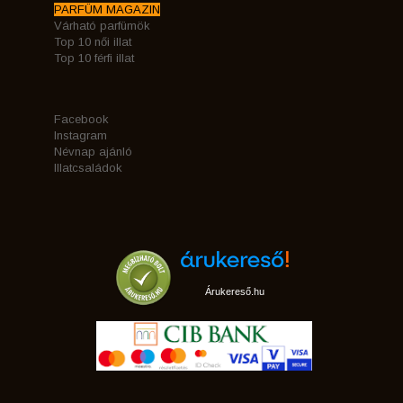
PARFÜM MAGAZIN
Várható parfümök
Top 10 női illat
Top 10 férfi illat
Facebook
Instagram
Névnap ajánló
Illatcsaládok
Árukereső.hu