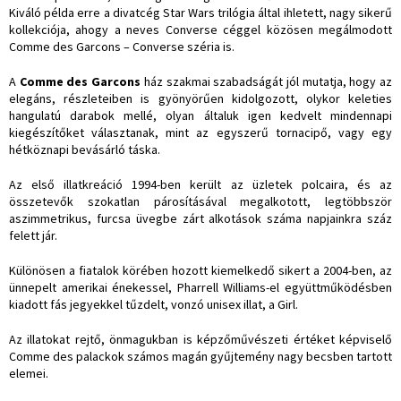
Kiváló példa erre a divatcég Star Wars trilógia által ihletett, nagy sikerű
kollekciója, ahogy a neves Converse céggel közösen megálmodott
Comme des Garcons – Converse széria is.
A
Comme des Garcons
ház szakmai szabadságát jól mutatja, hogy az
elegáns, részleteiben is gyönyörűen kidolgozott, olykor keleties
hangulatú darabok mellé, olyan általuk igen kedvelt mindennapi
kiegészítőket választanak, mint az egyszerű tornacipő, vagy egy
hétköznapi bevásárló táska.
Az első illatkreáció 1994-ben került az üzletek polcaira, és az
összetevők szokatlan párosításával megalkotott, legtöbbször
aszimmetrikus, furcsa üvegbe zárt alkotások száma napjainkra száz
felett jár.
Különösen a fiatalok körében hozott kiemelkedő sikert a 2004-ben, az
ünnepelt amerikai énekessel, Pharrell Williams-el együttműködésben
kiadott fás jegyekkel tűzdelt, vonzó unisex illat, a Girl.
Az illatokat rejtő, önmagukban is képzőművészeti értéket képviselő
Comme des palackok számos magán gyűjtemény nagy becsben tartott
elemei.