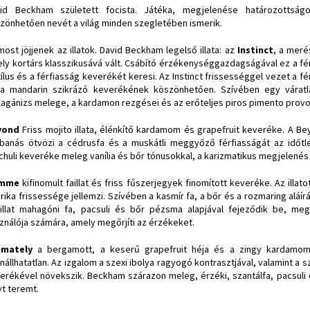
id Beckham született focista. Játéka, megjelenése határozottságot,
zönhetően nevét a világ minden szegletében ismerik.
most jöjjenek az illatok. David Beckham legelső illata: az
Instinct
, a meré
ly kortárs klasszikusává vált. Csábító érzékenységgazdagságával ez a fér
tílus és a férfiasság keverékét keresi. Az Instinct frissességgel vezet a 
a mandarin szikrázó keverékének köszönhetően. Szívében egy váratla
llagánizs melege, a kardamon rezgései és az erőteljes piros pimento provo
yond
Friss mojito illata, élénkítő kardamom és grapefruit keveréke. A 
banás ötvözi a cédrusfa és a muskátli meggyőző férfiasságát az időt
chuli keveréke meleg vanília és bőr tónusokkal, a karizmatikus megjelené
mme
kifinomult faillat és friss fűszerjegyek finomított keveréke. Az illat
rika frissessége jellemzi. Szívében a kasmír fa, a bőr és a rozmaring aláír
illat mahagóni fa, pacsuli és bőr pézsma alapjával fejeződik be, m
ználója számára, amely megőrjíti az érzékeket.
imately
a bergamott, a keserű grapefruit héja és a zingy kardamom i
enállhatatlan. Az izgalom a szexi ibolya ragyogó kontrasztjával, valamint a 
erékével növekszik. Beckham szárazon meleg, érzéki, szantálfa, pacsuli é
yt teremt.