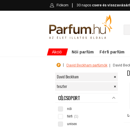
Fiókom
30 napos
csere és visszavásár
Akció
Női parfüm
Férfi parfüm
David Beckham parfümök
David Bec
D
×
David Beckham
×
teszter
SZŰRÉS
CÉLCSOPORT
női
L
férfi
(1)
unisex