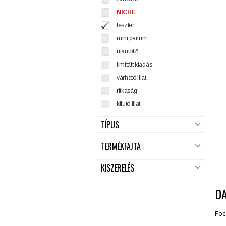
NICHE
teszter
mini parfüm
utántöltő
limitált kiadás
várható illat
ritkaság
kifutó illat
TÍPUS
TERMÉKFAJTA
KISZERELÉS
D
Foc