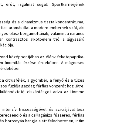
 erőt, izgalmat sugall. Sportkarrierjének
szség és a dinamizmus tiszta koncentrátuma,
fias aromás illat a modern embernek szól, aki
fényes olasz bergamottának, valamint a narancs
n kontrasztos alkotóelem trió: a lágyszárú
kációja.
Beyond középpontjában az élénk feketepaprika-
len finomítás érzése érdekében. A mágneses
s érdekében.
ot a citrusfélék, a gyömbér, a fenyő és a tüzes
ásos fúziója gazdag férfias vonzerőt hoz létre.
egkülönböztető elszántásgot adva az Homme
ntenzív frissességével és szikrájával lesz
szerecsendió és a csillagánizs fűszeres, férfias
s borostyán hangja alatt feledhetetlen, intim