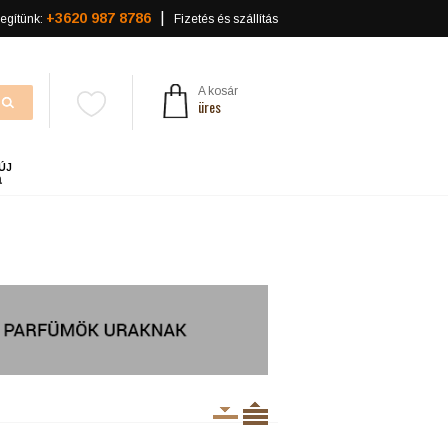
+3620 987 8786
egítünk:
Fizetés és szállítás
A kosár
üres
ÚJ
a