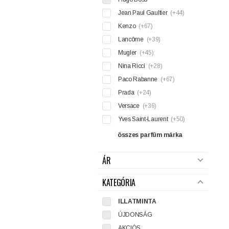
Jean Paul Gaultier
(+44)
Kenzo
(+67)
Lancôme
(+39)
Mugler
(+45)
Nina Ricci
(+28)
Paco Rabanne
(+67)
Prada
(+24)
Versace
(+36)
Yves Saint-Laurent
(+50)
összes parfüm márka
ÁR
KATEGÓRIA
ILLATMINTA
ÚJDONSÁG
AKCIÓS