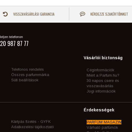
VISSZAVÁSÁRLÁSI GARANCIA
KÉRDEZZE SZAKÉRTŐINKET
eljen telefonon
20 987 87 77
Vásárlói biztonság
Telefonos rendelés
Céginformációk
Összes parfummárka
Miért a Parfum.hu?
Süti beállítások
30 napos csere és
visszavásárlás
Jogi információk
Érdekességek
Kártyás fizetés - GYFK
PARFÜM MAGAZIN
Adatkezelési tájékoztató
Várható parfümök