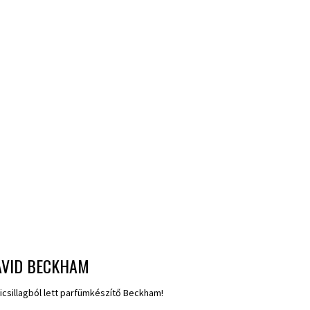
AVID BECKHAM
icsillagból lett parfümkészítő Beckham!