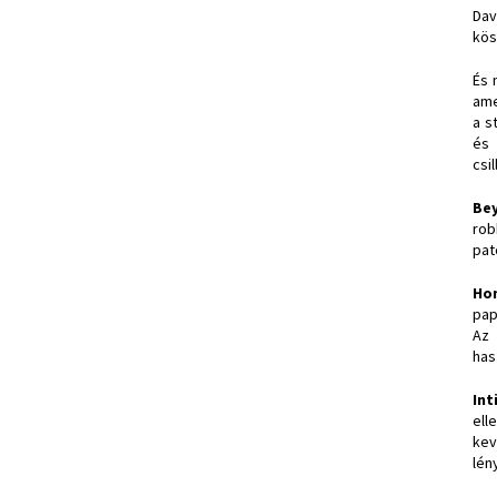
Dav
kös
És 
ame
a s
és 
csi
Be
rob
pat
Ho
pap
Az 
has
Int
ell
kev
lén