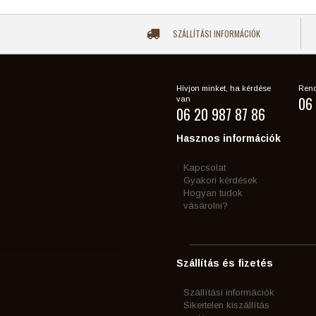
SZÁLLÍTÁSI INFORMÁCIÓK
Hívjon minket, ha kérdése
Rend
06 
van
06 20 987 87 86
Hasznos információk
Kapcsolat
Gyakori kérdések
Hogyan tudok
vásárolni?
Szállítás és fizetés
Szállítási információk
Sikertelen kiszállítás