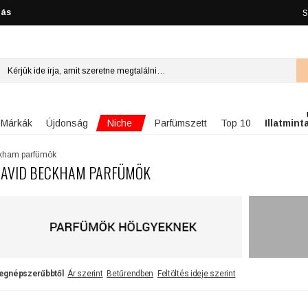
lás
S
Niche
Márkák
Újdonság
Parfümszett
Top 10
Illatmint
kham parfümök
AVID BECKHAM PARFÜMÖK
egnépszerűbbtől
Ár szerint
Betűrendben
Feltöltés ideje szerint