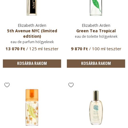
Elizabeth Arden
Elizabeth Arden
5th Avenue NYC (limited
Green Tea Tropical
edtition)
eau de toilette hölgyeknek
eau de parfum hölgyeknek
13 070 Ft
/ 125 ml teszter
9 870 Ft
/ 100 ml teszter
KOSÁRBA RAKOM
KOSÁRBA RAKOM