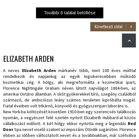
További
6
találat betöltése
Következő oldal
ELIZABETH ARDEN
A neves
Elizabeth Arden
márkanév több, mint 100 éves múlttal
rendelkezik és napjainkig az egyik legsikeresebben működő
kozmetikai cég. A hölgy, aki megreformálta a kozmetikai ipart,
Florence Nightingale Graham néven látott napvilágot 1884-ben, az
amerikai Ontário államban. A skót gyökerekkel bíró, szegény családból
származó, de ambiciózus leány számos területen kipróbálta magát.
Fiatal éveiben volt titkárnő, könyvelő és gyógyszeripari laboráns is.
New York-ba költözését követően 1910-ben egy szerencsés találkozás
nyomán, a vegyészet felé szintén nyitott Elizabeth Hubbard-al közös
vállalkozást indított. A két hölgy ekkor nyitotta meg a legendás
Red
Door
Spa nevet viselő szalont az impozáns Ötödik sugárúton. Florence
ebben az időben változtatott nevet és a továbbiakban, már szétválva