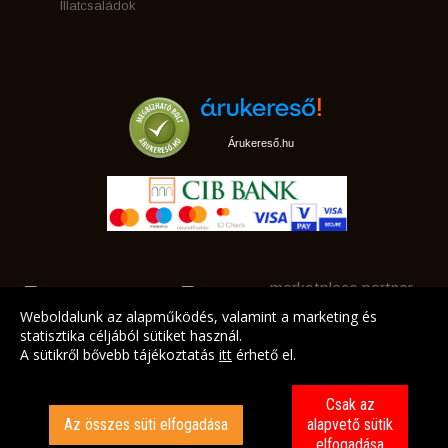
Illatcsaládok
Árukereső.hu
marketplace partner
Weboldalunk az alapműködés, valamint a marketing és
statisztika céljából sütiket használ.
A sütikről bővebb tájékoztatás
itt
érhető el.
A LEGJOBB AJÁNLATAINK AZ ÖN CÍMÉRE!
Csak az
Az összes süti elfogadása
alapvető sütik
elfogadása