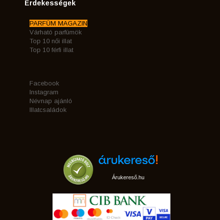
Érdekességek
PARFÜM MAGAZIN
Várható parfümök
Top 10 női illat
Top 10 férfi illat
Facebook
Instagram
Névnap ajánló
Illatcsaládok
Árukereső.hu