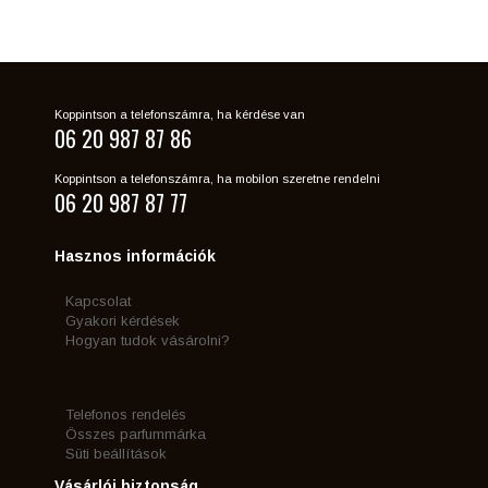
Koppintson a telefonszámra, ha kérdése van
06 20 987 87 86
Koppintson a telefonszámra, ha mobilon szeretne rendelni
06 20 987 87 77
Hasznos információk
Kapcsolat
Gyakori kérdések
Hogyan tudok vásárolni?
Telefonos rendelés
Összes parfummárka
Süti beállítások
Vásárlói biztonság