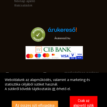
Névnap ajánló
Illatcsaládok
Árukereső.hu
marketplace partner
Weboldalunk az alapműködés, valamint a marketing és
statisztika céljából sütiket használ.
A sütikről bővebb tájékoztatás
itt
érhető el.
A LEGJOBB AJÁNLATAINK AZ ÖN CÍMÉRE!
Csak az
Az összes süti elfogadása
alapvető sütik