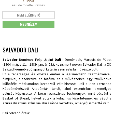
(1992)
eau de toilette uraknak
NEM ELÉRHETŐ
MEGNÉZEM
SALVADOR DALI
Salvador
Domènec Felip Jacint
Dalí
i Domènech, Marquis de Púbol
(1904. május 11. - 1989. január 23.), közismert nevén Salvador Dalí, a XX.
Század kiemelkedő spanyol katalán szürrealista művésze volt.
Ez a tehetséges és ötletes ember a legismertebb festményeivel,
filmjeivel, a szobraival és fotóival és a művészekkel együttműködve
különféle médiumokon keresztül vált híressé. Dalí a San Fernando
Képzőművészeti Akadémián tanult, ahol excentrikus személyes
stílusát képviselte. A korai realisztikus festmények, mint például a
Basket of Bread, helyet adtak a kubizmus kísérleteinek és végül a
szürrealisztikus stílus kialakulásához vezettek, amelyről ismertté vált.
Dalí “olvadó órája”