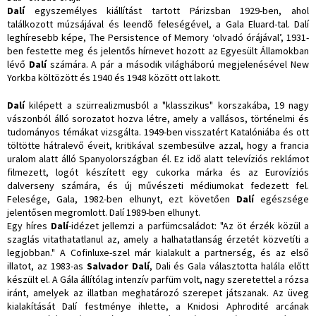
Dalí
egyszemélyes kiállítást tartott Párizsban 1929-ben, ahol
találkozott múzsájával és leendõ feleségével, a Gala Eluard-tal. Dalí
leghíresebb képe, The Persistence of Memory ‘olvadó órájával’, 1931-
ben festette meg és jelentős hírnevet hozott az Egyesült Államokban
lévő
Dalí
számára. A pár a második világháború megjelenésével New
Yorkba költözött és 1940 és 1948 között ott lakott.
Dalí
kilépett a szürrealizmusból a "klasszikus" korszakába, 19 nagy
vászonból álló sorozatot hozva létre, amely a vallásos, történelmi és
tudományos témákat vizsgálta. 1949-ben visszatért Katalóniába és ott
töltötte hátralevő éveit, kritikával szembesülve azzal, hogy a francia
uralom alatt álló Spanyolországban él. Ez idő alatt televíziós reklámot
filmezett, logót készített egy cukorka márka és az Eurovíziós
dalverseny számára, és új művészeti médiumokat fedezett fel.
Felesége, Gala, 1982-ben elhunyt, ezt követően
Dalí
egészsége
jelentősen megromlott. Dalí 1989-ben elhunyt.
Egy híres
Dalí
-idézet jellemzi a parfümcsaládot: "Az öt érzék közül a
szaglás vitathatatlanul az, amely a halhatatlanság érzetét közvetíti a
legjobban." A Cofinluxe-szel már kialakult a partnerség, és az első
illatot, az 1983-as
Salvador Dalí
, Dali és Gala választotta halála előtt
készült el. A Gála állítólag intenzív parfüm volt, nagy szeretettel a rózsa
iránt, amelyek az illatban meghatározó szerepet játszanak. Az üveg
kialakítását Dalí festménye ihlette, a Knidosi Aphrodité arcának