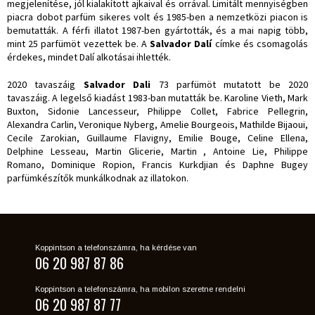
megjelenítése, jól kialakított ajkaival és orrával. Limitált mennyiségben
piacra dobot parfüm sikeres volt és 1985-ben a nemzetközi piacon is
bemutatták. A férfi illatot 1987-ben gyártották, és a mai napig több,
mint 25 parfümöt vezettek be. A
Salvador Dalí
címke és csomagolás
érdekes, mindet Dalí alkotásai ihlették.
2020 tavaszáig
Salvador Dali
73 parfümöt mutatott be 2020
tavaszáig. A legelső kiadást 1983-ban mutatták be. Karoline Vieth, Mark
Buxton, Sidonie Lancesseur, Philippe Collet, Fabrice Pellegrin,
Alexandra Carlin, Veronique Nyberg, Amelie Bourgeois, Mathilde Bijaoui,
Cecile Zarokian, Guillaume Flavigny, Emilie Bouge, Celine Ellena,
Delphine Lesseau, Martin Glicerie, Martin , Antoine Lie, Philippe
Romano, Dominique Ropion, Francis Kurkdjian és Daphne Bugey
parfümkészítők munkálkodnak az illatokon.
Koppintson a telefonszámra, ha kérdése van
06 20 987 87 86
Koppintson a telefonszámra, ha mobilon szeretne rendelni
06 20 987 87 77