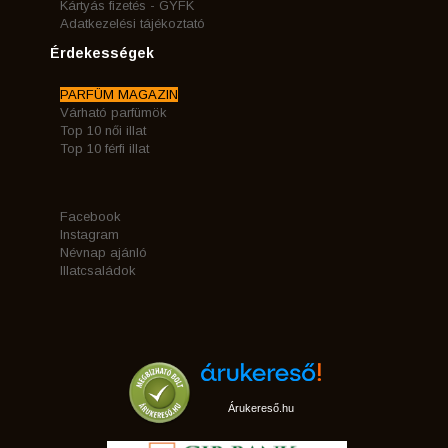
Kártyás fizetés - GYFK
Adatkezelési tájékoztató
Érdekességek
PARFÜM MAGAZIN
Várható parfümök
Top 10 női illat
Top 10 férfi illat
Facebook
Instagram
Névnap ajánló
Illatcsaládok
Árukereső.hu