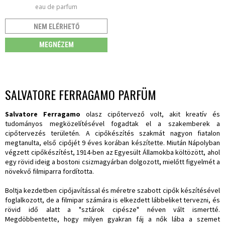
eau de parfum
NEM ELÉRHETŐ
MEGNÉZEM
SALVATORE FERRAGAMO PARFÜM
Salvatore Ferragamo
olasz cipőtervező volt, akit kreatív és
tudományos megközelítésével fogadtak el a szakemberek a
cipőtervezés területén. A cipőkészítés szakmát nagyon fiatalon
megtanulta, első cipőjét 9 éves korában készítette. Miután Nápolyban
végzett cipőkészítést, 1914-ben az Egyesült Államokba költözött, ahol
egy rövid ideig a bostoni csizmagyárban dolgozott, mielőtt figyelmét a
növekvő filmiparra fordította.
Boltja kezdetben cipőjavítással és méretre szabott cipők készítésével
foglalkozott, de a filmipar számára is elkezdett lábbeliket tervezni, és
rövid idő alatt a "sztárok cipésze" néven vált ismertté.
Megdöbbentette, hogy milyen gyakran fáj a nők lába a szemet