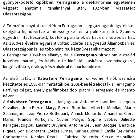
gyönyörködtető cipőkben.
Ferragamo
a dél-kaliforniai egyetemen
végzett anatómia tanulmányai után, 1927-ben visszatért
Olaszországba.
A Firenzében nyitott üzletében Ferragamo a leggazdagabb ügyfeleket
szolgálta ki, ideértve a hírességeket és a politikai elitet. Számos
egyedi mintát készített, köztük a parafa ék sarkat és a ketrec sarkat.
Az 1950-es évekre egyaránt voltak üzletei az Egyesült Államokban és
Olaszországban is, és több mint 700 kézművest alkalmazott.
A Ferragamo 1960-ban elhunyt, de a
Ferragamo
birodalom a család
kezében maradt, és kibővítette kínálatát táskákra, szemüvegekre,
kiegészítőkre, órákra, készruhákral és parfümökre is.
Az első illatát, a
Salvatore Ferragamo
for women-t nők számára
készítette és 1998-ban mutatták be. 2001-ben létrehozták a Ferragamo
Parfums céget, amely parfümöket dob piacra Ferragamo és Incanto
néven.
A
Salvatore Ferragamo
illatanyagokat Antoine Maisondieu, Jacques
Cavallier, Jean-Pierre Mary, Pierre Bourdon, Alberto Morillas, Marie
Salamagne, Jean-Pierre Bethouart, Annick Menardo, Amandine Clerc-
Marie, Francis Kurkdjian, Olivier Polge, Sophie Labbe, Juliette
Karagueuzoglou, Laurent Bruyere, Antoine Lie, Jean Jacque, Beatrice
Piquet, Sonia Constant, Louise Turner, Karine Dubreuil, Emilie (Bevierre)
Coppermann, Nicolas Beaul , Fabrice Pellegrin, Serge Majoullier,