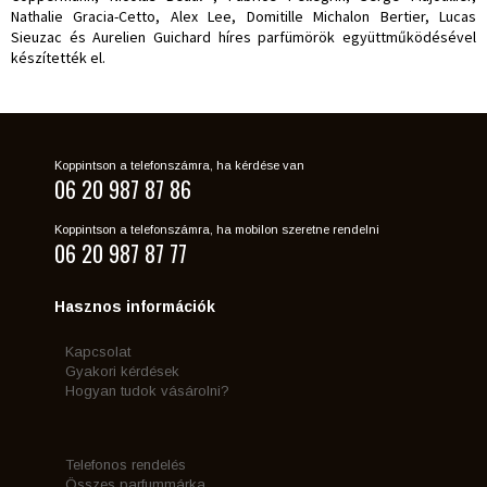
Nathalie Gracia-Cetto, Alex Lee, Domitille Michalon Bertier, Lucas
Sieuzac és Aurelien Guichard híres parfümörök együttműködésével
készítették el.
Koppintson a telefonszámra, ha kérdése van
06 20 987 87 86
Koppintson a telefonszámra, ha mobilon szeretne rendelni
06 20 987 87 77
Hasznos információk
Kapcsolat
Gyakori kérdések
Hogyan tudok vásárolni?
Telefonos rendelés
Összes parfummárka