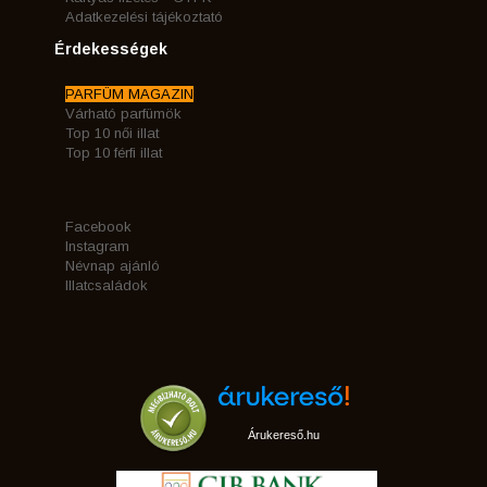
Adatkezelési tájékoztató
Érdekességek
PARFÜM MAGAZIN
Várható parfümök
Top 10 női illat
Top 10 férfi illat
Facebook
Instagram
Névnap ajánló
Illatcsaládok
Árukereső.hu