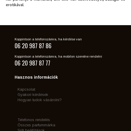
erotikával.
Koppintson a telefonszámra, ha kérdése van
06 20 987 87 86
Koppintson a telefonszámra, ha mobilon szeretne rendelni
06 20 987 87 77
Hasznos információk
Kapcsolat
Gyakori kérdések
Hogyan tudok vásárolni?
Telefonos rendelés
Összes parfummárka
Süti beállítások