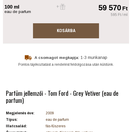
59 570
100 ml
Ft
eau de parfum
595 Ft / ml
KOSÁRBA
1-3 munkanap
A csomagot megkapja:
Pontos tájékoztatást a rendelést feldolgozása után küldünk.
Parfüm jellemzői - Tom Ford - Grey Vetiver (eau de
parfum)
Megjelenés éve:
2009
Típus:
eau de parfum
Illatcsalád:
fás-fűszeres