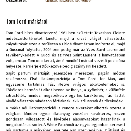
Összetétel:
citrusok, fűszerek, fák, vetiver
Tom Ford márkáról
Tom Ford híres divattervező 1961-ben született Texasban. Eleinte
művészettörténetet tanult, majd a divat világát választotta.
Pályafutását ezen a területen a Chloé divatházban indította el, majd
a Guccinál folytatta, 2004-ben pedig már az Yves Saint Laurentnél
tevékenykedett. A Gucci és az Yves Saint Laurent is hanyatlásban
volt, amikor Tom oda került, ám ő mindkét márkát vezető pozícióba
helyezte, karrierje ettől kezdve pedig szárnyalni kezdett.
Saját parfüm márkáját jellemzően merészen, pajzán módon
reklámozza. Első illatkompozíciója a Tom Ford for Man, ami
egyszerre tartalmaz fás, illetve virágos alkotóelemeket is.
Tökéletes harmóniát alkot benne az ibolya, a gyömbér, a különféle
citrusfélék, mindez megspékelve egy kis karakteres, fás illattal.
Kiváló választás mindazon férfiaknak, akik stílusosak és törekvőek.
A márka női illatkompozíciói is rendre sikereket alkottak szerte a
világban. Minden egyes illatanyag vonzóan karakteres, hiszen
gondosan válogatott és kivételes alapanyagokat használnak a
megalkotásuk során. A White Patchouli az egyik legjobban keresett
női parfümje a márkának, ami tele van szenvedéllyel, bűbájjal és