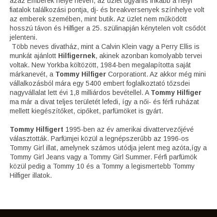
azaz Emberek helye néven, az üzlet ugyanis inkább a helyi
fiatalok találkozási pontja, dj- és breakversenyek színhelye volt
az emberek szemében, mint butik. Az üzlet nem működött
hosszú távon és Hilfiger a 25. szülinapján kénytelen volt csődöt
jelenteni.
Több neves divatház, mint a Calvin Klein vagy a Perry Ellis is
munkát ajánlott
Hilfigernek
, akinek azonban komolyabb tervei
voltak. New Yorkba költözött, 1984-ben megalapította saját
márkanevét, a
Tommy Hilfiger
Corporationt. Az akkor még mini
vállalkozásból mára egy 5400 embert foglalkoztató tőzsdei
nagyvállalat lett évi 1,8 milliárdos bevétellel. A
Tommy Hilfiger
ma már a divat teljes területét lefedi, így a női- és férfi ruházat
mellett kiegészítőket, cipőket, parfümöket is gyárt.
Tommy Hilfigert
1995-ben az év amerikai divattervezőjévé
választották. Parfümjei közül a legnépszerűbb az 1996-os
Tommy Girl illat, amelynek számos utódja jelent meg azóta,így a
Tommy Girl Jeans vagy a Tommy Girl Summer. Férfi parfümök
közül pedig a Tommy 10 és a Tommy a legismertebb Tommy
Hilfiger illatok.