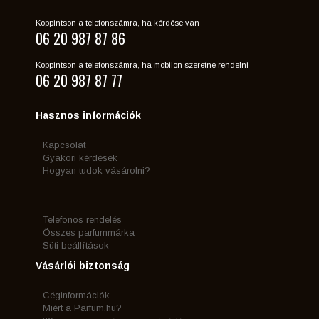
Koppintson a telefonszámra, ha kérdése van
06 20 987 87 86
Koppintson a telefonszámra, ha mobilon szeretne rendelni
06 20 987 87 77
Hasznos információk
Kapcsolat
Gyakori kérdések
Hogyan tudok vásárolni?
Telefonos rendelés
Összes parfummárka
Süti beállítások
Vásárlói biztonság
Céginformációk
Miért a Parfum.hu?