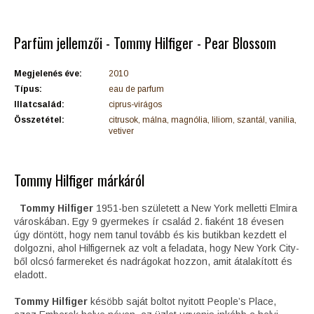
Parfüm jellemzői - Tommy Hilfiger - Pear Blossom
Megjelenés éve:
2010
Típus:
eau de parfum
Illatcsalád:
ciprus-virágos
Összetétel:
citrusok, málna, magnólia, liliom, szantál, vanilia,
vetiver
Tommy Hilfiger márkáról
Tommy Hilfiger
1951-ben született a New York melletti Elmira
városkában. Egy 9 gyermekes ír család 2. fiaként 18 évesen
úgy döntött, hogy nem tanul tovább és kis butikban kezdett el
dolgozni, ahol Hilfigernek az volt a feladata, hogy New York City-
ből olcsó farmereket és nadrágokat hozzon, amit átalakított és
eladott.
Tommy Hilfiger
késöbb saját boltot nyitott People’s Place,