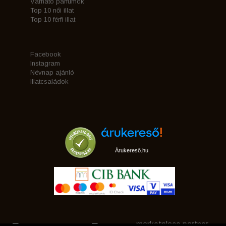
Várható parfümök
Top 10 női illat
Top 10 férfi illat
Facebook
Instagram
Névnap ajánló
Illatcsaládok
Árukereső.hu
marketplace partner