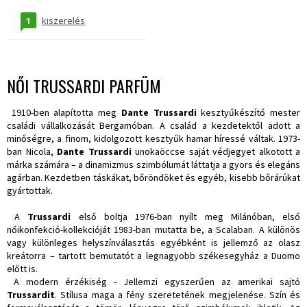
1
kiszerelés
NŐI TRUSSARDI PARFÜM
1910-ben alapította meg
Dante Trussardi
kesztyűkészítő mester
családi vállalkozását Bergamóban. A család a kezdetektől adott a
minőségre, a finom, kidolgozott kesztyűk hamar híressé váltak. 1973-
ban Nicola,
Dante Trussardi
unokaöccse saját védjegyet alkotott a
márka számára – a dinamizmus szimbólumát láttatja a gyors és elegáns
agárban. Kezdetben táskákat, bőröndöket és egyéb, kisebb bőrárúkat
gyártottak.
A
Trussardi
első boltja 1976-ban nyílt meg Milánóban, első
nőikonfekció-kollekcióját 1983-ban mutatta be, a Scalaban. A különös
vagy különleges helyszínválasztás egyébként is jellemző az olasz
kreátorra – tartott bemutatót a legnagyobb székesegyház a Duomo
előtt is.
A modern érzékiség - Jellemzi egyszerűen az amerikai sajtó
Trussardit
. Stílusa maga a fény szeretetének megjelenése. Szín és