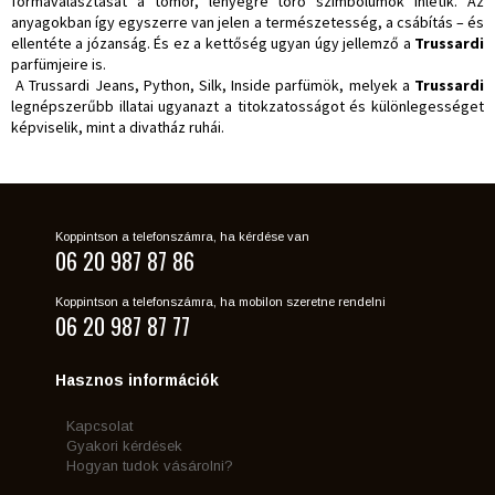
formaválasztását a tömör, lényegre törő szimbólumok ihletik. Az
anyagokban így egyszerre van jelen a természetesség, a csábítás – és
ellentéte a józanság. És ez a kettőség ugyan úgy jellemző a
Trussardi
parfümjeire is.
A Trussardi Jeans, Python, Silk, Inside parfümök, melyek a
Trussardi
legnépszerűbb illatai ugyanazt a titokzatosságot és különlegességet
képviselik, mint a divatház ruhái.
Koppintson a telefonszámra, ha kérdése van
06 20 987 87 86
Koppintson a telefonszámra, ha mobilon szeretne rendelni
06 20 987 87 77
Hasznos információk
Kapcsolat
Gyakori kérdések
Hogyan tudok vásárolni?