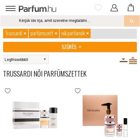
Trussardi
parfümszett
női parfümök
SZŰRÉS
TRUSSARDI NŐI PARFÜMSZETTEK