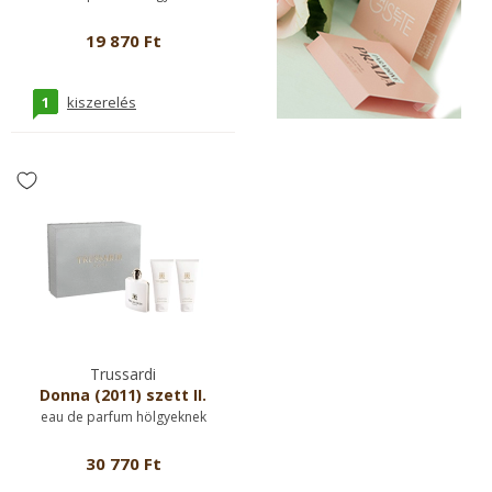
19 870 Ft
1
kiszerelés
Trussardi
Donna (2011) szett II.
eau de parfum hölgyeknek
30 770 Ft