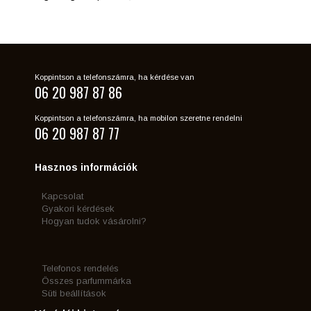
Koppintson a telefonszámra, ha kérdése van
06 20 987 87 86
Koppintson a telefonszámra, ha mobilon szeretne rendelni
06 20 987 87 77
Hasznos információk
Kapcsolat
Gyakori kérdések
Hogyan tudok vásárolni?
Telefonos rendelés
Összes parfummárka
Süti beállítások