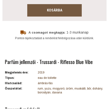
KOSÁRBA
1-3 munkanap
A csomagot megkapja:
Pontos tájékoztatást a rendelést feldolgozása után küldünk.
Parfüm jellemzői - Trussardi - Riflesso Blue Vibe
Megjelenés éve:
2019
Típus:
eau de toilette
Illatcsalád:
ámbrás-fás
Összetétel:
rum, yuzu, mogyoró, üröm, muskátli, bőr, dohány,
borostyán, davana