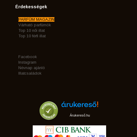
Érdekességek
PARFÜM MAGAZIN
Várható parfümök
Top 10 női illat
Top 10 férfi illat
Facebook
Instagram
Névnap ajánló
Illatcsaládok
Árukereső.hu