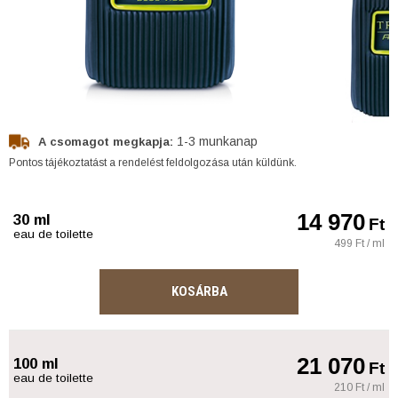
1-3 munkanap
A csomagot megkapja:
Pontos tájékoztatást a rendelést feldolgozása után küldünk.
14 970
30 ml
Ft
eau de toilette
499 Ft / ml
KOSÁRBA
21 070
100 ml
Ft
eau de toilette
210 Ft / ml