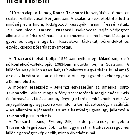
Trussardi márkáról
1910-ben alapította meg
Dante Trussardi
kesztyűkészítő mester
családi vállalkozását Bergamóban. A család a kezdetektől adott a
minőségre, a finom, kidolgozott kesztyűk hamar híressé váltak.
1973-ban Nicola,
Dante Trussardi
unokaöccse saját védjegyet
alkotott a márka számára – a dinamizmus szimbólumát láttatja a
gyors és elegáns agárban. Kezdetben táskákat, bőröndöket és
egyéb, kisebb bőrárúkat gyártottak.
A
Trussardi
első boltja 1976-ban nyílt meg Milánóban, első
nőikonfekció-kollekcióját 1983-ban mutatta be, a Scalaban. A
különös vagy különleges helyszínválasztás egyébként is jellemző
az olasz kreátorra – tartott bemutatót a legnagyobb székesegyház
a Duomo előtt is.
A modern érzékiség - Jellemzi egyszerűen az amerikai sajtó
Trussardit
. Stílusa maga a fény szeretetének megjelenése. Szín
és formaválasztását a tömör, lényegre törő szimbólumok ihletik. Az
anyagokban így egyszerre van jelen a természetesség, a csábítás
– és ellentéte a józanság. És ez a kettőség ugyan úgy jellemző a
Trussardi
parfümjeire is.
A Trussardi Jeans, Python, Silk, Inside parfümök, melyek a
Trussardi
legnépszerűbb illatai ugyanazt a titokzatosságot és
különlegességet képviselik, mint a divatház ruhái.