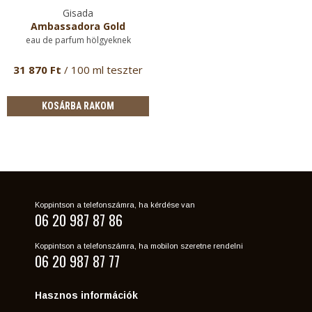
Gisada
Ambassadora Gold
eau de parfum hölgyeknek
31 870 Ft
/ 100 ml teszter
KOSÁRBA RAKOM
Koppintson a telefonszámra, ha kérdése van
06 20 987 87 86
Koppintson a telefonszámra, ha mobilon szeretne rendelni
06 20 987 87 77
Hasznos információk