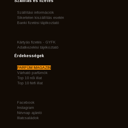
Szállítás és fizetés
Szállítási információk
Sikertelen kiszállítás esetén
Banki fizetési tájékoztató
Kártyás fizetés - GYFK
Adatkezelési tájékoztató
Érdekességek
PARFÜM MAGAZIN
Várható parfümök
Top 10 női illat
Top 10 férfi illat
Facebook
Instagram
Névnap ajánló
Illatcsaládok