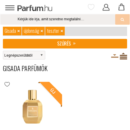
Gisada
újdonság
teszter
SZŰRÉS
GISADA PARFÜMÖK