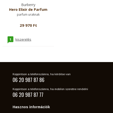
Burberry
Hero Elixir de Parfum
parfum uraknak
29 970 Ft
1
kiszerelés
Koppintson a telefonszámra, ha kérdése van
06 20 987 87 86
Koppintson a telefonszámra, ha mobilon szeretne rendelni
06 20 987 87 77
Hasznos információk