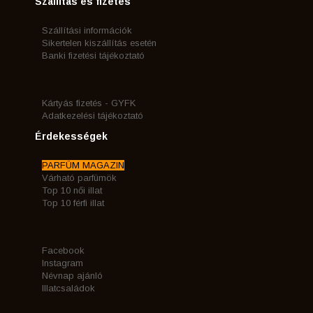
Szállítás és fizetés
Szállítási információk
Sikertelen kiszállítás esetén
Banki fizetési tájékoztató
Kártyás fizetés - GYFK
Adatkezelési tájékoztató
Érdekességek
PARFÜM MAGAZIN
Várható parfümök
Top 10 női illat
Top 10 férfi illat
Facebook
Instagram
Névnap ajánló
Illatcsaládok