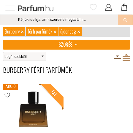
Burberry
férfi parfümök
újdonság
SZŰRÉS
BURBERRY FÉRFI PARFÜMÖK
AKCIÓ