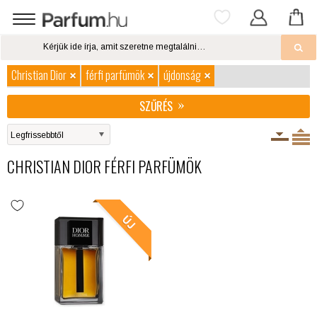
Christian Dior
férfi parfümök
újdonság
SZŰRÉS
CHRISTIAN DIOR FÉRFI PARFÜMÖK