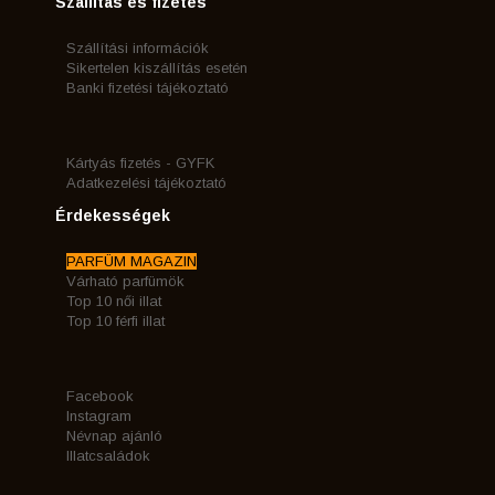
Szállítás és fizetés
Szállítási információk
Sikertelen kiszállítás esetén
Banki fizetési tájékoztató
Kártyás fizetés - GYFK
Adatkezelési tájékoztató
Érdekességek
PARFÜM MAGAZIN
Várható parfümök
Top 10 női illat
Top 10 férfi illat
Facebook
Instagram
Névnap ajánló
Illatcsaládok