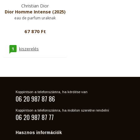
Christian Dior
Dior Homme Intense (2025)
eau de parfum uraknak
67 870 Ft
1
kiszerelés
Koppintson a telefonszámra, ha kérdése van
06 20 987 87 86
Koppintson a telefonszámra, ha mobilon szeretne rendelni
06 20 987 87 77
Hasznos információk