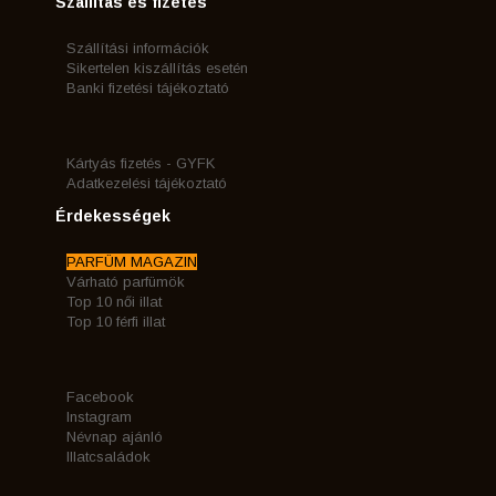
Szállítás és fizetés
Szállítási információk
Sikertelen kiszállítás esetén
Banki fizetési tájékoztató
Kártyás fizetés - GYFK
Adatkezelési tájékoztató
Érdekességek
PARFÜM MAGAZIN
Várható parfümök
Top 10 női illat
Top 10 férfi illat
Facebook
Instagram
Névnap ajánló
Illatcsaládok