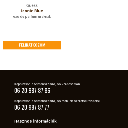
Guess
Iconic Blue
eau de parfum uraknak
FELIRATKOZOM
Koppintson a telefonszámra, ha kérdése van
06 20 987 87 86
Koppintson a telefonszámra, ha mobilon szeretne rendelni
06 20 987 87 77
Hasznos információk