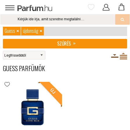
Guess
újdonság
SZŰRÉS
GUESS PARFÜMÖK