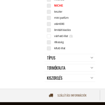
NICHE
teszter
mini parfüm
utántöltő
limitált kiadás
várható illat
(1)
ritkaság
kifutó illat
TÍPUS
TERMÉKFAJTA
KISZERELÉS
SZÁLLÍTÁSI INFORMÁCIÓK