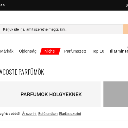
lás
S
Niche
Márkák
Újdonság
Parfümszett
Top 10
Illatmint
ACOSTE PARFÜMÖK
egfrissebbtől
Ár szerint
Betűrendben
Eladás szerint