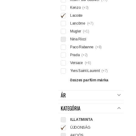
Kenzo
(+3)
Lacoste
Lancôme
(+7)
Mugler
(+1)
Nina Ricci
Paco Rabanne
(+8)
Prada
(+2)
Versace
(+6)
Yves Saint-Laurent
(+7)
összes parfüm márka
ÁR
KATEGÓRIA
ILLATMINTA
ÚJDONSÁG
AKCIÓS