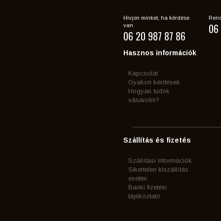
Hívjon minket, ha kérdése
Rend
06 
van
06 20 987 87 86
Hasznos információk
Kapcsolat
Gyakori kérdések
Hogyan tudok
vásárolni?
Szállítás és fizetés
Szállítási információk
Sikertelen kiszállítás
esetén
Banki fizetési
tájékoztató