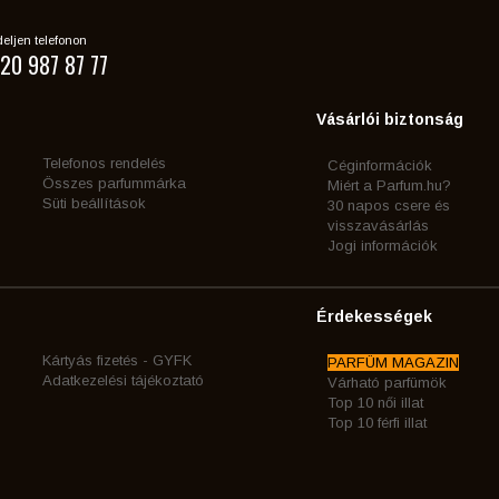
eljen telefonon
20 987 87 77
Vásárlói biztonság
Telefonos rendelés
Céginformációk
Összes parfummárka
Miért a Parfum.hu?
Süti beállítások
30 napos csere és
visszavásárlás
Jogi információk
Érdekességek
Kártyás fizetés - GYFK
PARFÜM MAGAZIN
Adatkezelési tájékoztató
Várható parfümök
Top 10 női illat
Top 10 férfi illat