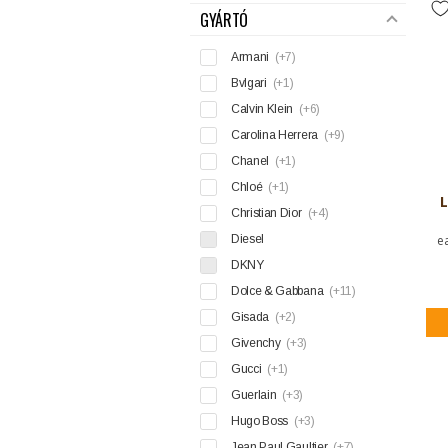
GYÁRTÓ
Armani
(+7)
Bvlgari
(+1)
Calvin Klein
(+6)
Carolina Herrera
(+9)
Chanel
(+1)
Chloé
(+1)
L
Christian Dior
(+4)
Diesel
e
DKNY
Dolce & Gabbana
(+11)
Gisada
(+2)
Givenchy
(+3)
Gucci
(+1)
Guerlain
(+3)
Hugo Boss
(+3)
Jean Paul Gaultier
(+7)