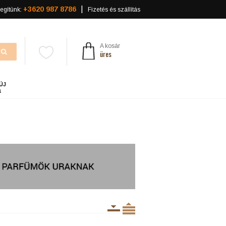
+3620 987 8786
egítünk:
Fizetés és szállítás
A kosár
üres
ÚJ
a