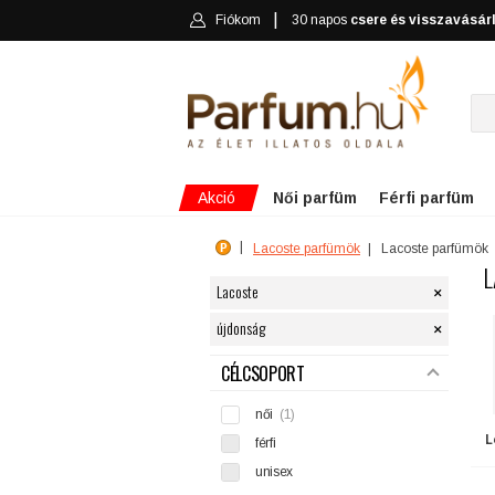
Fiókom
30 napos
csere és visszavásár
Akció
Női parfüm
Férfi parfüm
Lacoste parfümök
Lacoste parfümök
L
×
Lacoste
×
újdonság
SZŰRÉS
CÉLCSOPORT
női
(1)
L
férfi
unisex