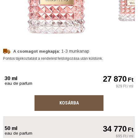
1-3 munkanap
A csomagot megkapja:
Pontos tájékoztatást a rendelést feldolgozása után küldünk.
27 870
30 ml
Ft
eau de parfum
929 Ft / ml
KOSÁRBA
34 770
50 ml
Ft
eau de parfum
695 Ft / ml