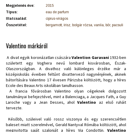
Megjelenés éve:
2015
Típus:
eau de parfum
Illatcsalád:
ciprus-virágos
Összetétel:
bergamott, írisz, bolgár rózsa, vaníia, bőr, pacsuli
Valentino márkáról
A divat egyik koronázatlan császára
Valention Garavani
1932-ben
született egy Voghera nevű lombard kisvárosban, Észak-
Olaszországban. A divathoz való különleges érzéke már a
középiskolás éveiben feltűnt divattervező nagynénjének, akinek
bátorítására Valentino 17 évesen Párizsba költözött, hogy a híres
Ecole des Beaux Arts iskolában tanulhasson.
A francia fővárosban Valentino olyan cégeknek dolgozott
tanulmányai befejeztével, mint a Balenciaga, a Jacques Fath, a Guy
Laroche vagy a Jean Desses, ahol
Valentino
az első ruháit
tervezte.
Később, szüleivel való rossz viszonya és egy szerencsétlen
baleset miatt szerelmével, Gerald Nantyval Rómába költözött, ahol
megnyitotta saját szalonját a híres Via Condottin.
Valentino