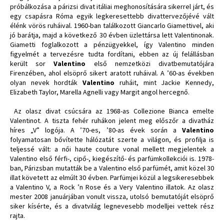
próbálkozása a párizsi divat itáliai meghonosítására sikerrel járt, és
egy csapásra Róma egyik legkeresettebb divattervezőjévé vált
élénk vörös ruháival. 1960-ban találkozott Giancarlo Giamettivel, aki
jó barátja, majd a következő 30 évben üzlettársa lett Valentinonak.
Giametti foglalkozott a pénzügyekkel, így Valentino minden
figyelmét a tervezésre tudta fordítani, ebben az új felállásban
került sor
Valentino
első nemzetközi divatbemutatójára
Firenzében, ahol elsöprő sikert aratott ruháival. A ’60-as években
olyan nevek hordták
Valentino
ruháit, mint Jackie Kennedy,
Elizabeth Taylor, Marella Agnelli vagy Margit angol hercegnő.
Az olasz divat csúcsára az 1968-as Collezione Bianca emelte
Valentinot. A tiszta fehér ruhákon jelent meg előszőr a divatház
híres „V” logója. A ’70-es, ’80-as évek során a
Valentino
folyamatosan bővítette hálózatát szerte a világon, és profilja is
teljessé vált: a női haute couture vonal mellett megjelentek a
Valentino első férfi-, cipő-, kiegészítő- és parfümkollekciói is. 1978-
ban, Párizsban mutatták be a Valentino első parfümét, amit közel 30
illat követett az elmúlt 30 évben. Parfümjei közül a legsikeresebbek
a Valentino V, a Rock ’n Rose és a Very Valentino illatok. Az olasz
mester 2008 januárjában vonult vissza, utolsó bemutatóját elsöprő
siker kísérte, és a divatvilág legnevesebb modelljei vettek rész
rajta.