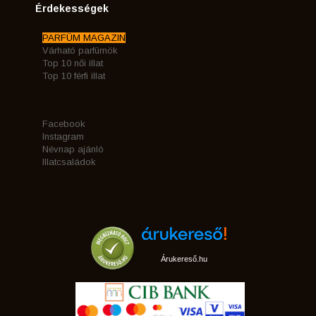
Érdekességek
PARFÜM MAGAZIN
Várható parfümök
Top 10 női illat
Top 10 férfi illat
Facebook
Instagram
Névnap ajánló
Illatcsaládok
Árukereső.hu