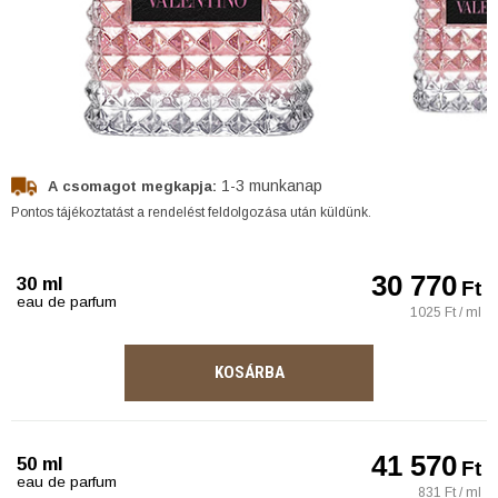
1-3 munkanap
A csomagot megkapja:
Pontos tájékoztatást a rendelést feldolgozása után küldünk.
30 770
30 ml
Ft
eau de parfum
1025 Ft / ml
KOSÁRBA
41 570
50 ml
Ft
eau de parfum
831 Ft / ml