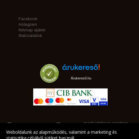
Facebook
Instagram
Névnap ajánló
Illatcsaládok
Árukereső.hu
marketplace partner
Weboldalunk az alapműködés, valamint a marketing és
statisztika céljából sütiket használ.