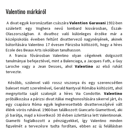
Valentino márkáról
A divat egyik koronázatlan császára
Valention Garavani
1932-ben
született egy Voghera nevű lombard kisvárosban, Észak-
Olaszországban. A divathoz való különleges érzéke már a
középiskolás éveiben feltűnt divattervező nagynénjének, akinek
bátorítására Valentino 17 évesen Párizsba költözött, hogy a híres
Ecole des Beaux Arts iskolában tanulhasson.
A francia fővárosban Valentino olyan cégeknek dolgozott
tanulmányai befejeztével, mint a Balenciaga, a Jacques Fath, a Guy
Laroche vagy a Jean Desses, ahol
Valentino
az első ruháit
tervezte.
Később, szüleivel való rossz viszonya és egy szerencsétlen
baleset miatt szerelmével, Gerald Nantyval Rómába költözött, ahol
megnyitotta saját szalonját a híres Via Condottin.
Valentino
próbálkozása a párizsi divat itáliai meghonosítására sikerrel járt, és
egy csapásra Róma egyik legkeresettebb divattervezőjévé vált
élénk vörös ruháival. 1960-ban találkozott Giancarlo Giamettivel, aki
jó barátja, majd a következő 30 évben üzlettársa lett Valentinonak.
Giametti foglalkozott a pénzügyekkel, így Valentino minden
figyelmét a tervezésre tudta fordítani, ebben az új felállásban