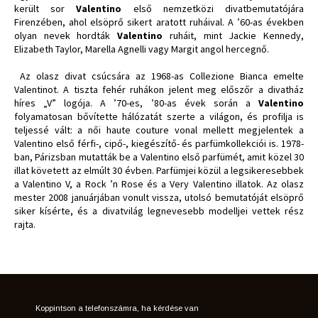
került sor
Valentino
első nemzetközi divatbemutatójára
Firenzében, ahol elsöprő sikert aratott ruháival. A ’60-as években
olyan nevek hordták
Valentino
ruháit, mint Jackie Kennedy,
Elizabeth Taylor, Marella Agnelli vagy Margit angol hercegnő.
Az olasz divat csúcsára az 1968-as Collezione Bianca emelte
Valentinot. A tiszta fehér ruhákon jelent meg előszőr a divatház
híres „V” logója. A ’70-es, ’80-as évek során a
Valentino
folyamatosan bővítette hálózatát szerte a világon, és profilja is
teljessé vált: a női haute couture vonal mellett megjelentek a
Valentino első férfi-, cipő-, kiegészítő- és parfümkollekciói is. 1978-
ban, Párizsban mutatták be a Valentino első parfümét, amit közel 30
illat követett az elmúlt 30 évben. Parfümjei közül a legsikeresebbek
a Valentino V, a Rock ’n Rose és a Very Valentino illatok. Az olasz
mester 2008 januárjában vonult vissza, utolsó bemutatóját elsöprő
siker kísérte, és a divatvilág legnevesebb modelljei vettek rész
rajta.
Koppintson a telefonszámra, ha kérdése van