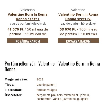
Valentino
Valentino
Valentino Born In Roma
Valentino Born In Roma
Donna szett I.
Donna szett IV.
eau de parfum hölgyeknek
eau de parfum hölgyeknek
41 570 Ft
/ 50 ml eau de
53 070 Ft
/ 100 ml eau
parfum + 15 ml eau de
de parfum + 10 ml eau
parfum
de pa…
KOSÁRBA RAKOM
KOSÁRBA RAKOM
Parfüm jellemzői - Valentino - Valentino Born In Roma
Donna
Megjelenés éve:
2019
Típus:
eau de parfum
Illatcsalád:
ámbrás-virágos
Összetétel:
bergamott, pink bors, feketeribizli, jázmin,
cashemren, vanília, jázmintea, guajakfa