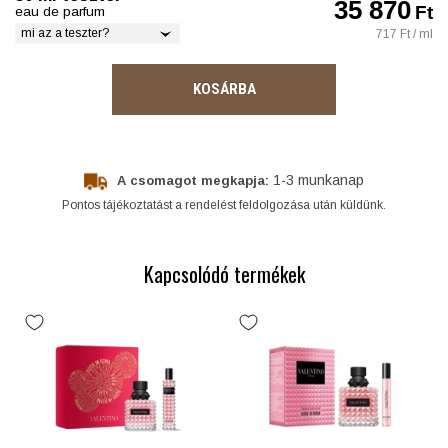
35 870
Ft
eau de parfum
mi az a teszter?
717 Ft / ml
KOSÁRBA
1-3 munkanap
A csomagot megkapja:
Pontos tájékoztatást a rendelést feldolgozása után küldünk.
Kapcsolódó termékek