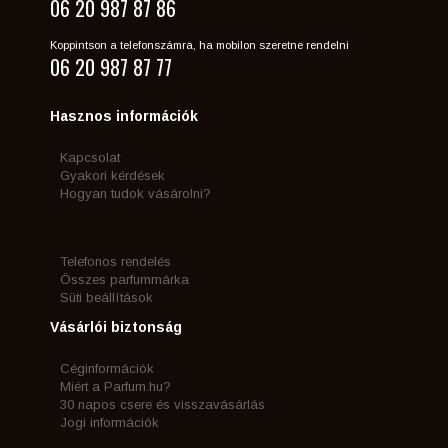
06 20 987 87 86
Koppintson a telefonszámra, ha mobilon szeretne rendelni
06 20 987 87 77
Hasznos információk
Kapcsolat
Gyakori kérdések
Hogyan tudok vásárolni?
Telefonos rendelés
Összes parfummárka
Süti beállítások
Vásárlói biztonság
Céginformációk
Miért a Parfum.hu?
30 napos csere és visszavásárlás
Jogi információk