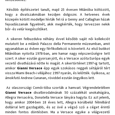
Később építészetet tanult, majd 25 évesen Milánóba költözött,
hogy a divatszakmában kezdjen dolgozni. A hetvenes évek
közepén kötött modelljei hívták fel rá a Genny and Callaghan házak
fejvadászainak figyelmét, akik megkérték, hogy tervezzen nekik
bőr- és velúr kiegészítőket.
A sikeren felbuzdulva néhány évvel később saját női kollekciót
mutatott be a milánói Palazzo della Permanente múzeumban, amit
ugyanabban az évben egy férfikollekció is követett. Az első butikot
Milánóban nyitotta 1978-ban, ami hamar nagy népszerűségre tett
szert. A siker ezután gyorsan jött, és a Versace azóta Európa egyik
vezető divatházává nőtte ki magát. A sikertörténet 1997-ig tartott,
amikor
Gianni Versace
épp egyik szokásos reggeli sétájáról tért
vissza Miami Beach-i villájához 1997 nyarán, és lelőtték. Gyilkosa, az
ámokfutó Andrew Cunanan, röviddel ezután öngyilkos lett.
Az olaszországi Comói-tóba szorták a hamvait. Végrendeletében
Gianni Versace
divatbirodalmának 50 százalékát unokahúgára,
Allegra Versacéra, Donatella Versace lányára hagyta. Ez azt jelenti,
hogy amikor 2004-ben 18 éves lett, Allegra körülbelül félmilliárd
dollárral lett gazdagabb, és az övé a végső szó a céget érintő
minden fontos döntésben. Ma a Versace egyike a világvezető