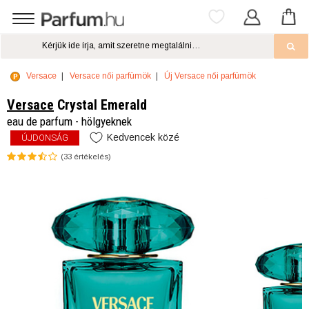
Versace
Versace női parfümök
Új Versace női parfümök
Versace
Crystal Emerald
eau de parfum - hölgyeknek
Kedvencek közé
ÚJDONSÁG
(
33
értékelés)