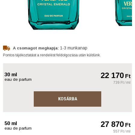
1-3 munkanap
A csomagot megkapja:
Pontos tájékoztatást a rendelést feldolgozása után küldünk.
22 170
30 ml
Ft
eau de parfum
739 Ft / ml
KOSÁRBA
27 870
50 ml
Ft
eau de parfum
557 Ft / ml