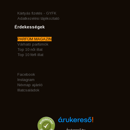
Kártyás fizetés - GYFK
Adatkezelési tájékoztató
Érdekességek
PARFÜM MAGAZIN
Várható parfümök
Top 10 női illat
Top 10 férfi illat
Facebook
Instagram
Névnap ajánló
Illatcsaládok
Árukereső.hu