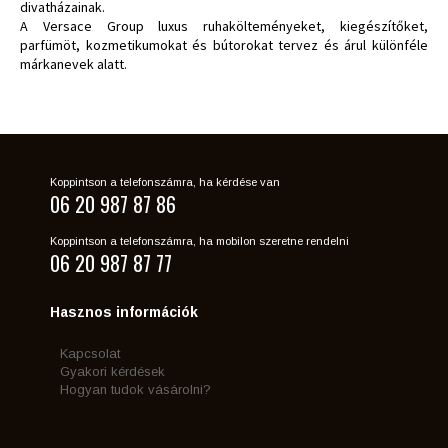
divatházainak.
A Versace Group luxus ruhakölteményeket, kiegészítőket,
parfümöt, kozmetikumokat és bútorokat tervez és árul különféle
márkanevek alatt.
Koppintson a telefonszámra, ha kérdése van
06 20 987 87 86
Koppintson a telefonszámra, ha mobilon szeretne rendelni
06 20 987 87 77
Hasznos információk
Kapcsolat
Gyakori kérdések
Hogyan tudok vásárolni?