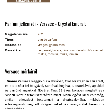
KOSÁRBA RAKOM
Parfüm jellemzői - Versace - Crystal Emerald
Megjelenés éve:
2025
Típus:
eau de parfum
Illatcsalád:
virágos-gyümölcsös
Összetétel:
bergamott, barack, pink bors, rózsabimbó, szörbet,
málna, mósusz, tonka, tömjén
Versace márkáról
Gianni Versace
Reggio di Calabriában, Olaszországban született,
és ott is nőtt fel bátyjával, Santóval, húgával, Donatellával, apjukkal
és varrónő anyjukkal. Nővére, Tina, 12 éves korában meghalt egy
rosszul kezelt tetanuszfertőzés miatt. Gianni egész kicsi volt még,
amikor elkezdett beletanulni a divatszakmába, miközben
édesanyjának segített drágaköveket és aranyszálat keresni a
hímzésekhez.