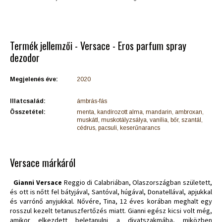
Termék jellemzői - Versace - Eros parfum spray
dezodor
Megjelenés éve:
2020
Illatcsalád:
ámbrás-fás
Összetétel:
menta, kandírozott alma, mandarin, ambroxan,
muskátl, muskotályzsálya, vanília, bőr, szantál,
cédrus, pacsuli, keserűnarancs
Versace márkáról
Gianni Versace
Reggio di Calabriában, Olaszországban született,
és ott is nőtt fel bátyjával, Santóval, húgával, Donatellával, apjukkal
és varrónő anyjukkal. Nővére, Tina, 12 éves korában meghalt egy
rosszul kezelt tetanuszfertőzés miatt. Gianni egész kicsi volt még,
amikor elkezdett beletanulni a divatszakmába, miközben