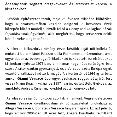
édesanyjának segített drágaköveket és aranyszálat keresni a
hímzésekhez.
Később építészetet tanult, majd 25 évesen Milánóba költözött,
hogy a divatszakmában kezdjen dolgozni. A hetvenes évek
közepén kötött modelljei hívták fel rá a Genny and Callaghan házak
fejvadászainak figyelmét, akik megkérték, hogy tervezzen nekik
bőr- és velúr kiegészítőket.
A sikeren felbuzdulva néhány évvel később saját női kollekciót
mutatott be a milánói Palazzo della Permanente múzeumban, amit
ugyanabban az évben egy férfikollekció is követett. Az első butikot
Milánóban nyitotta 1978-ban, ami hamar nagy népszerűségre tett
szert. A siker ezután gyorsan jött, és a Versace azóta Európa egyik
vezető divatházává nőtte ki magát. A sikertörténet 1997-ig tartott,
amikor
Gianni Versace
épp egyik szokásos reggeli sétájáról tért
vissza Miami Beach-i villájához 1997 nyarán, és lelőtték. Gyilkosa, az
ámokfutó Andrew Cunanan, röviddel ezután öngyilkos lett.
Az olaszországi Comói-tóba szorták a hamvait. Végrendeletében
Gianni Versace
divatbirodalmának 50 százalékát unokahúgára,
Allegra Versacéra, Donatella Versace lányára hagyta. Ez azt jelenti,
hogy amikor 2004-ben 18 éves lett, Allegra körülbelül félmilliárd