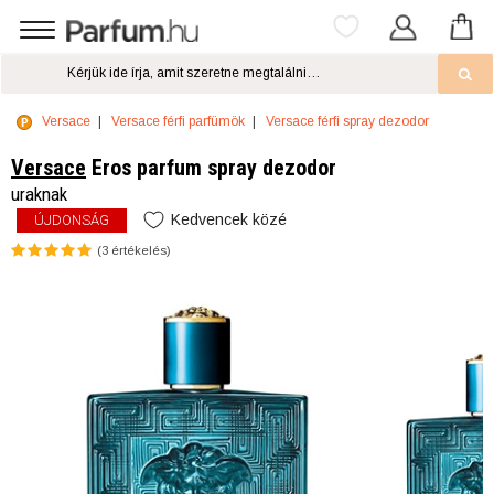
Versace
Versace férfi parfümök
Versace férfi spray dezodor
Versace
Eros parfum spray dezodor
uraknak
Kedvencek közé
ÚJDONSÁG
(
3
értékelés)