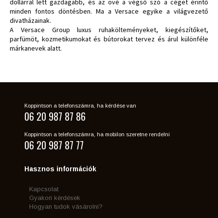
dollárral lett gazdagabb, és az övé a végső szó a céget érintő
minden fontos döntésben. Ma a Versace egyike a világvezető
divatházainak.
A Versace Group luxus ruhakölteményeket, kiegészítőket,
parfümöt, kozmetikumokat és bútorokat tervez és árul különféle
márkanevek alatt.
Koppintson a telefonszámra, ha kérdése van
06 20 987 87 86
Koppintson a telefonszámra, ha mobilon szeretne rendelni
06 20 987 87 77
Hasznos információk
Kapcsolat
Gyakori kérdések
Hogyan tudok vásárolni?