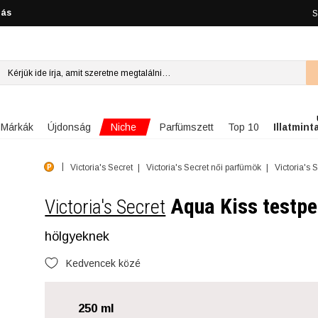
lás
S
Niche
Márkák
Újdonság
Parfümszett
Top 10
Illatmint
Victoria's Secret
Victoria's Secret női parfümök
Victoria's 
Aqua Kiss testp
Victoria's Secret
hölgyeknek
Kedvencek közé
250 ml