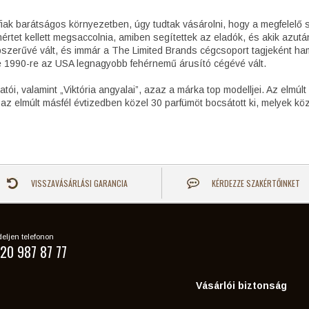
érfiak barátságos környezetben, úgy tudtak vásárolni, hogy a megfelelő
mértet kellett megsaccolnia, amiben segítettek az eladók, és akik azutá
épszerűvé vált, és immár a The Limited Brands cégcsoport tagjeként ham
ve 1990-re az USA legnagyobb fehérnemű árusító cégévé vált.
tói, valamint „Viktória angyalai”, azaz a márka top modelljei. Az elmúlt
az elmúlt másfél évtizedben közel 30 parfümöt bocsátott ki, melyek köz
VISSZAVÁSÁRLÁSI GARANCIA
KÉRDEZZE SZAKÉRTŐINKET
eljen telefonon
20 987 87 77
Vásárlói biztonság