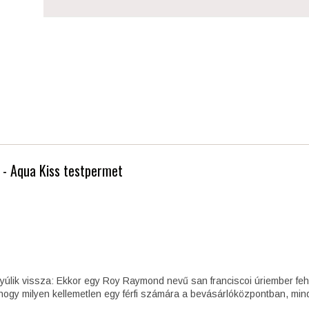
t - Aqua Kiss testpermet
yúlik vissza: Ekkor egy Roy Raymond nevű san franciscoi úriember feh
ogy milyen kellemetlen egy férfi számára a bevásárlóközpontban, minde