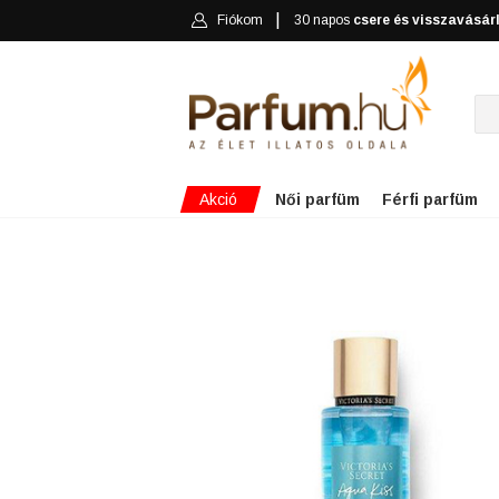
Fiókom
30 napos
csere és visszavásár
Akció
Női parfüm
Férfi parfüm