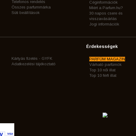
Telefonos rendelés
Céginformációk
Összes parfummárka
Miért a Parfum.hu?
Süti beállítások
30 napos csere és
visszavásárlás
Jogi információk
Érdekességek
Kártyás fizetés - GYFK
PARFÜM MAGAZIN
Adatkezelési tájékoztató
Várható parfümök
Top 10 női illat
Top 10 férfi illat