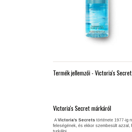
Termék jellemzői - Victoria's Secre
Victoria's Secret márkáról
A
Victoria’s Secrets
története 1977-ig n
feleségének, és ekkor szembesült azzal, h
turkálni.