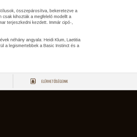
 stílusok, összepárosítva, bekeretezve a
n csak kihozták a megfelelő modellt a
ar terjeszkedni kezdett. Immár cipő-,
 évek néhány angyala: Heidi Klum, Laetitia
ül a legismertebbek a Basic Instinct és a
ELÉRHETŐSÉGEINK