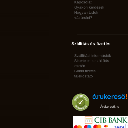
Kapcsolat
Gyakori kérdések
Hogyan tudok
vásárolni?
Szállítás és fizetés
Szállítási információk
Sikertelen kiszállítás
esetén
Banki fizetési
tájékoztató
Árukereső.hu