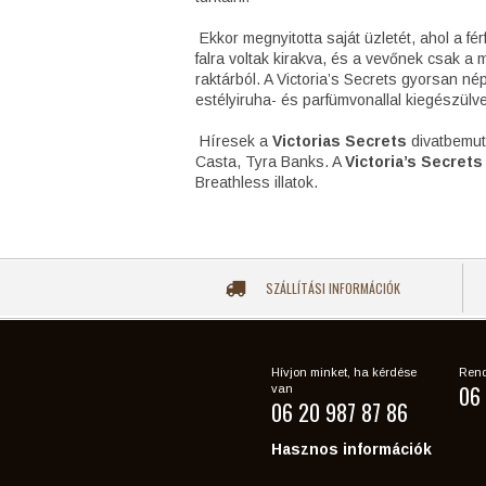
Ekkor megnyitotta saját üzletét, ahol a f
falra voltak kirakva, és a vevőnek csak a 
raktárból. A Victoria’s Secrets gyorsan n
estélyiruha- és parfümvonallal kiegészül
Híresek a
Victorias Secrets
divatbemuta
Casta, Tyra Banks. A
Victoria’s Secrets
Breathless illatok.
SZÁLLÍTÁSI INFORMÁCIÓK
Hívjon minket, ha kérdése
Rend
06 
van
06 20 987 87 86
Hasznos információk