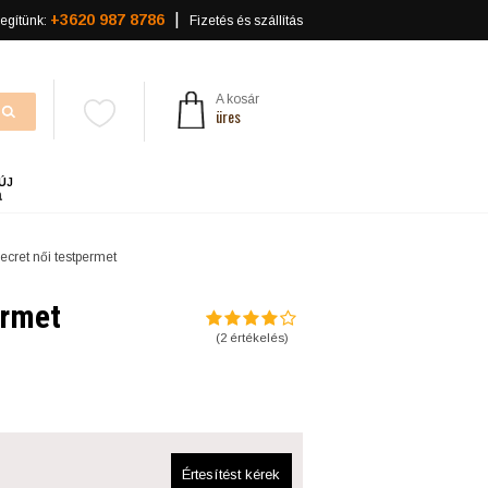
+3620 987 8786
egítünk:
Fizetés és szállítás
A kosár
üres
ÚJ
a
Secret női testpermet
ermet
(
2
értékelés)
Értesítést kérek