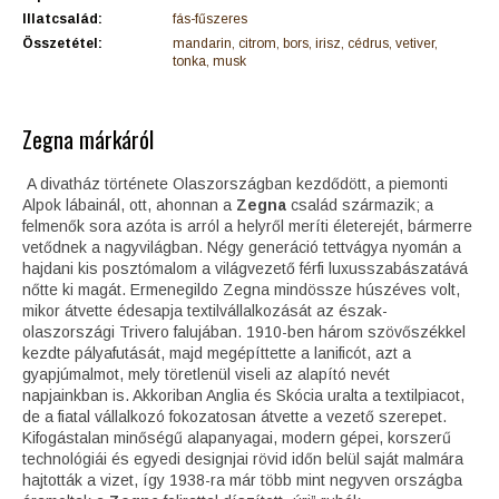
Illatcsalád:
fás-fűszeres
Összetétel:
mandarin, citrom, bors, irisz, cédrus, vetiver,
tonka, musk
Zegna márkáról
A divatház története Olaszországban kezdődött, a piemonti
Alpok lábainál, ott, ahonnan a
Zegna
család származik; a
felmenők sora azóta is arról a helyről meríti életerejét, bármerre
vetődnek a nagyvilágban. Négy generáció tettvágya nyomán a
hajdani kis posztómalom a világvezető férfi luxusszabászatává
nőtte ki magát. Ermenegildo Zegna mindössze húszéves volt,
mikor átvette édesapja textilvállalkozását az észak-
olaszországi Trivero falujában. 1910-ben három szövőszékkel
kezdte pályafutását, majd megépíttette a lanificót, azt a
gyapjúmalmot, mely töretlenül viseli az alapító nevét
napjainkban is. Akkoriban Anglia és Skócia uralta a textilpiacot,
de a fiatal vállalkozó fokozatosan átvette a vezető szerepet.
Kifogástalan minőségű alapanyagai, modern gépei, korszerű
technológiái és egyedi designjai rövid időn belül saját malmára
hajtották a vizet, így 1938-ra már több mint negyven országba