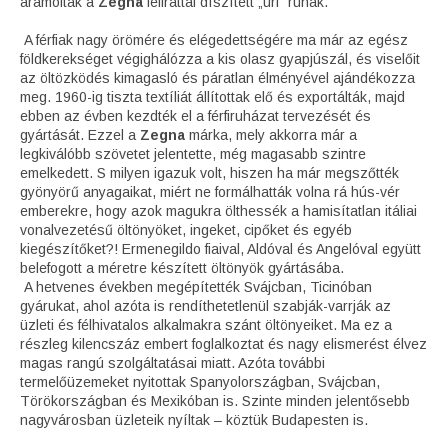
áramoltak a
Zegna
felirattal díszített „úri” ruhák.
A férfiak nagy örömére és elégedettségére ma már az egész
földkerekséget végighálózza a kis olasz gyapjúszál, és viselőit
az öltözködés kimagasló és páratlan élményével ajándékozza
meg. 1960-ig tiszta textíliát állítottak elő és exportálták, majd
ebben az évben kezdték el a férfiruházat tervezését és
gyártását. Ezzel a
Zegna
márka, mely akkorra már a
legkiválóbb szövetet jelentette, még magasabb szintre
emelkedett. S milyen igazuk volt, hiszen ha már megszőtték
gyönyörű anyagaikat, miért ne formálhatták volna rá hús-vér
emberekre, hogy azok magukra ölthessék a hamisítatlan itáliai
vonalvezetésű öltönyöket, ingeket, cipőket és egyéb
kiegészítőket?! Ermenegildo fiaival, Aldóval és Angelóval együtt
belefogott a méretre készített öltönyök gyártásába.
A hetvenes években megépítették Svájcban, Ticinóban
gyárukat, ahol azóta is rendíthetetlenül szabják-varrják az
üzleti és félhivatalos alkalmakra szánt öltönyeiket. Ma ez a
részleg kilencszáz embert foglalkoztat és nagy elismerést élvez
magas rangú szolgáltatásai miatt. Azóta további
termelőüzemeket nyitottak Spanyolországban, Svájcban,
Törökországban és Mexikóban is. Szinte minden jelentősebb
nagyvárosban üzleteik nyíltak – köztük Budapesten is.