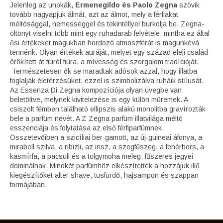
Jelenleg az unokák,
Ermenegildo és Paolo Zegna
szövik
tovább nagyapjuk álmát, azt az álmot, mely a férfiakat
méltósággal, nemességgel és tekintéllyel burkolja be. Zegna-
öltönyt viselni több mint egy ruhadarab felvétele: mintha ez által
ősi értékeket magukban hordozó atmoszférát is magunkévá
tennénk. Olyan értékek auráját, melyet egy század eleji család
örökített át fiúról fiúra, a mívesség és szorgalom tradícióját.
Természetesen ők se maradtak adósok azzal, hogy illatba
foglalják életérzésüket, ezzel is szimbolizálva ruháik stílusát.
Az Essenza Di Zegna kompozíciója olyan üvegbe van
beletöltve, melynek kivitelezése is egy külön műremek. A
csiszolt fémben található ellipszis alakú monolitba gravírozták
bele a parfüm nevét. A Z Zegna parfüm illatvilága méltó
esszenciája és folytatása az első férfiparfümnek.
Összetevőiben a szicíliai ber-gamott, az új-guineai áfonya, a
mirabell szilva, a ribizli, az irisz, a szegfűszeg, a fehérbors, a
kasmírfa, a pacsuli és a tölgymoha meleg, fűszeres jegyei
dominálnak. Mindkét parfümhöz elkészítették a hozzájuk illő
kiegészítőket after shave, tusfürdő, hajsampon és szappan
formájában.