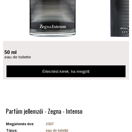
50 ml
eau de toilette
Értesítést kérek
, ha megjött
Parfüm jellemzői - Zegna - Intenso
Megjelenés éve:
2007
Típus:
eau de toilette