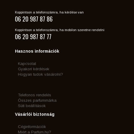
Koppintson a telefonszámra, ha kérdése van
06 20 987 87 86
Koppintson a telefonszámra, ha mobilon szeretne rendelni
06 20 987 87 77
Hasznos információk
Kapcsolat
Gyakori kérdések
Hogyan tudok vásárolni?
Telefonos rendelés
Összes parfummárka
Süti beállítások
Vásárlói biztonság
Céginformációk
Miért a Parfum.hu?