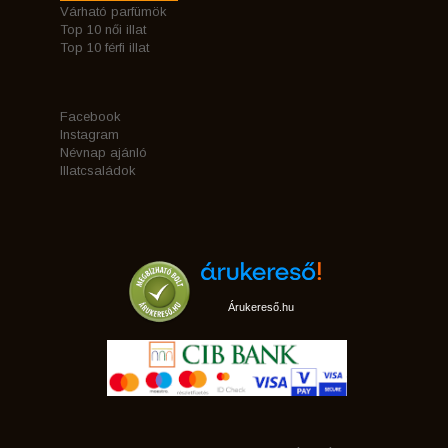
Várható parfümök
Top 10 női illat
Top 10 férfi illat
Facebook
Instagram
Névnap ajánló
Illatcsaládok
Árukereső.hu