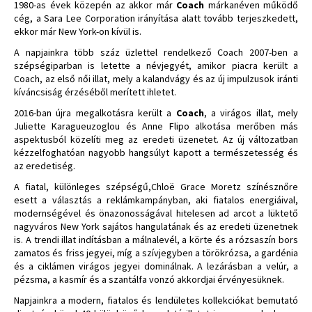
1980-as évek közepén az akkor már
Coach
márkanéven működő
cég, a Sara Lee Corporation irányítása alatt tovább terjeszkedett,
ekkor már New York-on kívül is.
A napjainkra több száz üzlettel rendelkező Coach 2007-ben a
szépségiparban is letette a névjegyét, amikor piacra került a
Coach, az első női illat, mely a kalandvágy és az új impulzusok iránti
kíváncsiság érzéséből merített ihletet.
2016-ban újra megalkotásra került a
Coach
, a virágos illat, mely
Juliette Karagueuzoglou és Anne Flipo alkotása merőben más
aspektusból közelíti meg az eredeti üzenetet. Az új változatban
kézzelfoghatóan nagyobb hangsúlyt kapott a természetesség és
az eredetiség.
A fiatal, különleges szépségű,
Chloë Grace Moretz színésznőre
esett a választás a reklámkampányban, aki fiatalos energiáival,
modernségével és önazonosságával hitelesen ad arcot a lüktető
nagyváros New York sajátos hangulatának és az eredeti üzenetnek
is. A trendi illat indításban a málnalevél, a körte és a rózsaszín bors
zamatos és friss jegyei, míg a szívjegyben a török​​rózsa, a gardénia
és a ciklámen virágos jegyei dominálnak. A lezárásban a velúr, a
pézsma, a kasmír és a szantálfa vonzó akkordjai érvényesüknek.
Napjainkra a modern, fiatalos és lendületes kollekciókat bemutató