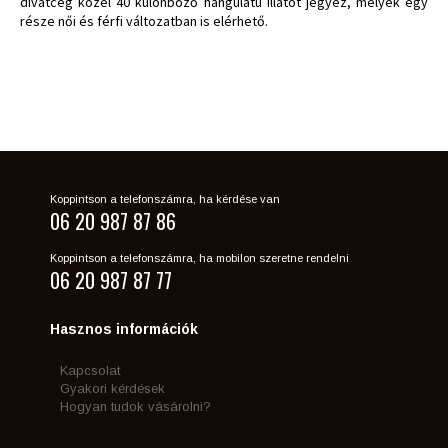
divatcég közel 40 különböző hangulatú illatot jegyez, melyek egy
része női és férfi változatban is elérhető.
Koppintson a telefonszámra, ha kérdése van
06 20 987 87 86
Koppintson a telefonszámra, ha mobilon szeretne rendelni
06 20 987 87 77
Hasznos információk
Kapcsolat
Gyakori kérdések
Hogyan tudok vásárolni?