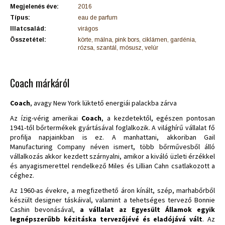
Megjelenés éve:
2016
Típus:
eau de parfum
Illatcsalád:
virágos
Összetétel:
körte, málna, pink bors, ciklámen, gardénia,
rózsa, szantál, mósusz, velúr
Coach márkáról
Coach
, avagy New York lüktető energiái palackba zárva
Az ízig-vérig amerikai
Coach
, a kezdetektől, egészen pontosan
1941-től bőrtermékek gyártásával foglalkozik. A világhírű vállalat fő
profilja napjainkban is ez. A manhattani, akkoriban Gail
Manufacturing Company néven ismert, több bőrművesből álló
vállalkozás akkor kezdett szárnyalni, amikor a kiváló üzleti érzékkel
és anyagismerettel rendelkező Miles és Lillian Cahn csatlakozott a
céghez.
Az 1960-as évekre, a megfizethető áron kínált, szép, marhabőrből
készült designer táskáival, valamint a tehetséges tervező Bonnie
Cashin bevonásával,
a vállalat az Egyesült Államok egyik
legnépszerűbb kézitáska tervezőjévé és eladójává vált
. Az