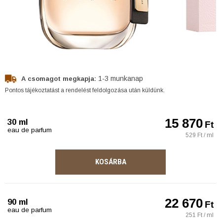
1-3 munkanap
A csomagot megkapja:
Pontos tájékoztatást a rendelést feldolgozása után küldünk.
15 870
30 ml
Ft
eau de parfum
529 Ft / ml
KOSÁRBA
22 670
90 ml
Ft
eau de parfum
251 Ft / ml