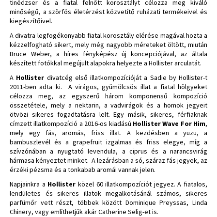
tinédzser és a fiatal felnőtt korosztályt célozza meg kiváló
minőségű, a szörfös életérzést közvetítő ruházati termékeivel és
kiegészítőivel.
A divatra legfogékonyabb fiatal korosztály elérése magával hozta a
kézzelfogható sikert, mely még nagyobb méreteket öltött, miután
Bruce Weber, a híres fényképész új koncepciójával, az általa
készített fotókkal megújult alapokra helyezte a Hollister arculatát.
A
Hollister
divatcég első illatkompozícióját a Sadie by Hollister-t
2011-ben adta ki. A virágos, gyümölcsös illat a fiatal hölgyeket
célozza meg, az egyszerű három komponensű kompozíció
összetétele, mely a nektarin, a vadvirágok és a homok jegyeit
ötvözi sikeres fogadtatásra lelt. Egy másik, sikeres, férfiaknak
címzett illatkompozíció a 2016-os kiadású
Hollister Wave For Him
,
mely egy fás, aromás, friss illat. A kezdésben a yuzu, a
bambuszlevél és a grapefruit izgalmas és friss elegye, míg a
szívzónában a nyugtató levendula, a ciprus és a narancsvirág
hármasa kényeztet minket. A lezárásban a só,
száraz fás jegyek, az
érzéki pézsma és a tonkabab aromái vannak jelen.
Napjainkra a
Hollister
közel 60 illatkompozíciót jegyez. A fiatalos,
lendületes és sikeres illatok megalkotásánál számos, sikeres
parfümőr vett részt, többek között Dominique Preyssas, Linda
Chinery, vagy említhetjük akár Catherine Selig-et is.