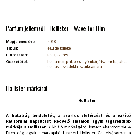
Parfüm jellemzői - Hollister - Wave for Him
Megjelenés éve:
2018
Típus:
eau de toilette
Illatcsalád:
fás-fűszeres
Összetétel:
begramott, pink bors, gyömbér, írisz, moha, alga,
cédrus, uszadékfa, szürkeámbra
Hollister márkáról
Hollister
A fiatalság lendületét, a szörfös életérzést és a vakító
kaliforniai napsütést kedvelő fiatalok egyik legtrendibb
márkája a Hollister.
A kiváló minőségéről ismert Abercrombie &
Fitch cég egyik almárkájaként ismert Hollister Co. elsősorban a