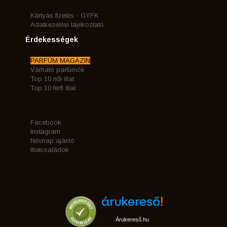
Kártyás fizetés - GYFK
Adatkezelési tájékoztató
Érdekességek
PARFÜM MAGAZIN
Várható parfümök
Top 10 női illat
Top 10 férfi illat
Facebook
Instagram
Névnap ajánló
Illatcsaládok
Árukereső.hu