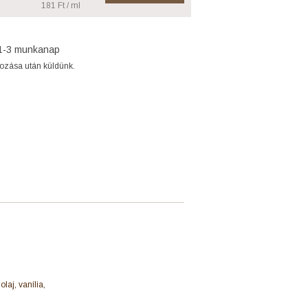
181 Ft / ml
1-3 munkanap
gozása után küldünk.
laj, vanília,