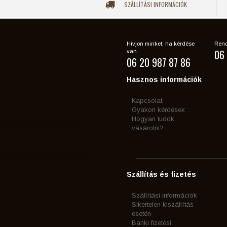
SZÁLLÍTÁSI INFORMÁCIÓK
Hívjon minket, ha kérdése
Rend
06 
van
06 20 987 87 86
Hasznos információk
Kapcsolat
Gyakori kérdések
Hogyan tudok
vásárolni?
Szállítás és fizetés
Szállítási információk
Sikertelen kiszállítás
esetén
Banki fizetési