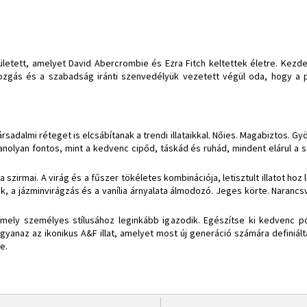
etett, amelyet David Abercrombie és Ezra Fitch keltettek életre. Kezde
ozgás és a szabadság iránti szenvedélyük vezetett végül oda, hogy a 
sadalmi réteget is elcsábítanak a trendi illataikkal. Nőies. Magabiztos. G
anolyan fontos, mint a kedvenc cipőd, táskád és ruhád, mindent elárul a s
szirmai. A virág és a fűszer tökéletes kombinációja, letisztult illatot hoz 
ék, a jázminvirágzás és a vanília árnyalata álmodozó. Jeges körte. Naranc
 amely személyes stílusához leginkább igazodik. Egészítse ki kedvenc p
Ugyanaz az ikonikus A&F illat, amelyet most új generáció számára definiálta
e.