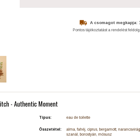
A csomagot megkapja:
Pontos tájékoztatást a rendelést feldol
Fitch - Authentic Moment
Típus:
eau de toilette
Összetétel:
alma, fahéj, ciprus, bergamott, narancsvirágo
szanál, borostyán, mósusz