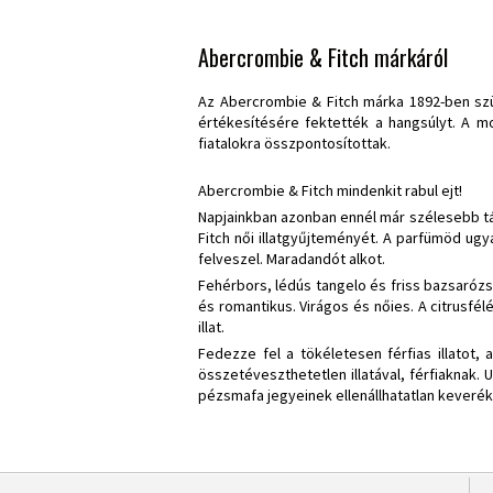
Abercrombie & Fitch márkáról
Az
Abercrombie & Fitch
márka 1892-ben szül
értékesítésére fektették a hangsúlyt. A m
fiatalokra összpontosítottak.
Abercrombie & Fitch mindenkit rabul ejt!
Napjainkban azonban ennél már szélesebb tár
Fitch női illatgyűjteményét. A parfümöd ugy
felveszel. Maradandót alkot.
Fehérbors, lédús tangelo és friss bazsarózsa 
és romantikus. Virágos és nőies. A citrusfél
illat.
Fedezze fel a tökéletesen férfias illatot,
összetéveszthetetlen illatával, férfiaknak. 
pézsmafa jegyeinek ellenállhatatlan keverék