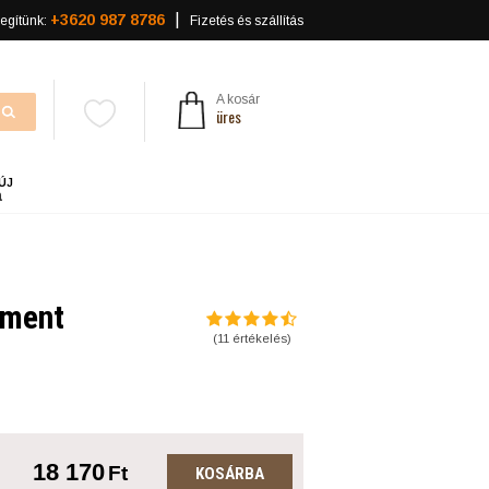
+3620 987 8786
egítünk:
Fizetés és szállítás
A kosár
üres
ÚJ
a
oment
(
11
értékelés)
18 170
Ft
KOSÁRBA