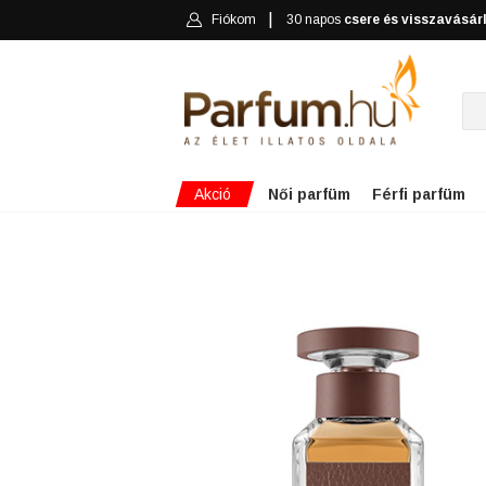
Fiókom
30 napos
csere és visszavásár
Akció
Női parfüm
Férfi parfüm