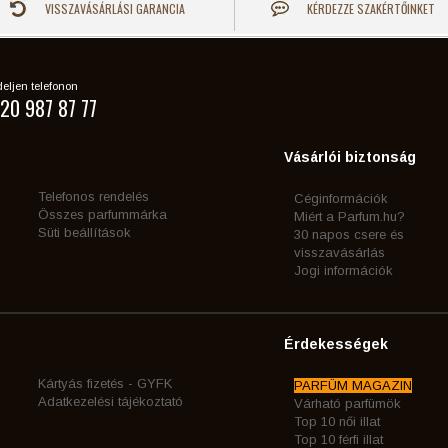
VISSZAVÁSÁRLÁSI GARANCIA
KÉRDEZZE SZAKÉRTŐINKET
eljen telefonon
20 987 87 77
Vásárlói biztonság
Telefonos rendelés
Céginformációk
Összes parfummárka
Miért a Parfum.hu?
Süti beállítások
30 napos csere és
visszavásárlás
Jogi információk
Érdekességek
Kártyás fizetés - GYFK
PARFÜM MAGAZIN
Adatkezelési tájékoztató
Várható parfümök
Top 10 női illat
Top 10 férfi illat