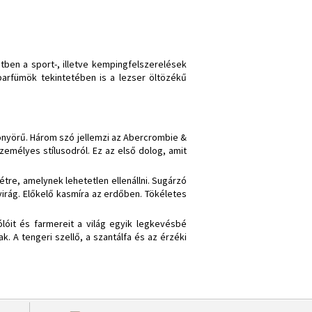
tben a sport-, illetve kempingfelszerelések
parfümök tekintetében is a lezser öltözékű
yönyörű. Három szó jellemzi az Abercrombie &
zemélyes stílusodról. Ez az első dolog, amit
létre, amelynek lehetetlen ellenállni. Sugárzó
svirág. Előkelő kasmíra az erdőben. Tökéletes
ólóit és farmereit a világ egyik legkevésbé
k. A tengeri szellő, a szantálfa és az érzéki