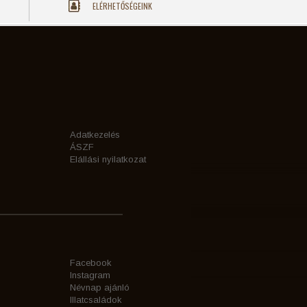
ELÉRHETŐSÉGEINK
Adatkezelés
ÁSZF
Elállási nyilatkozat
Facebook
Instagram
Névnap ajánló
Illatcsaládok