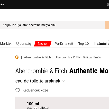
lás
S
Niche
Márkák
Újdonság
Parfümszett
Top 10
Illatmint
Abercrombie & Fitch
Abercrombie & Fitch férfi parfümök
Authentic M
Abercrombie & Fitch
eau de toilette uraknak
Kedvencek közé
100 ml
eau de toilette