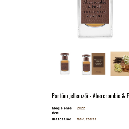
Parfüm jellemzői - Abercrombie & 
Megjelenés
2022
éve:
Illatcsalád:
fás-fűszeres