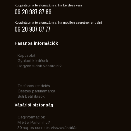
Koppintson a telefonszámra, ha kérdése van
06 20 987 87 86
Koppintson a telefonszámra, ha mobilon szeretne rendelni
06 20 987 87 77
Hasznos információk
Kapcsolat
Gyakori kérdések
Hogyan tudok vásárolni?
Telefonos rendelés
Összes parfummárka
Süti beállítások
Vásárlói biztonság
Céginformációk
Miért a Parfum.hu?
30 napos csere és visszavásárlás