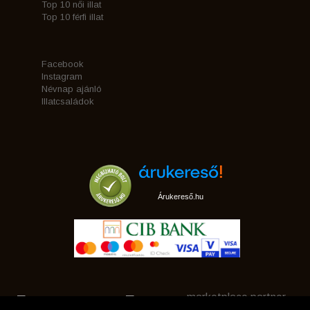
Top 10 női illat
Top 10 férfi illat
Facebook
Instagram
Névnap ajánló
Illatcsaládok
Árukereső.hu
marketplace partner