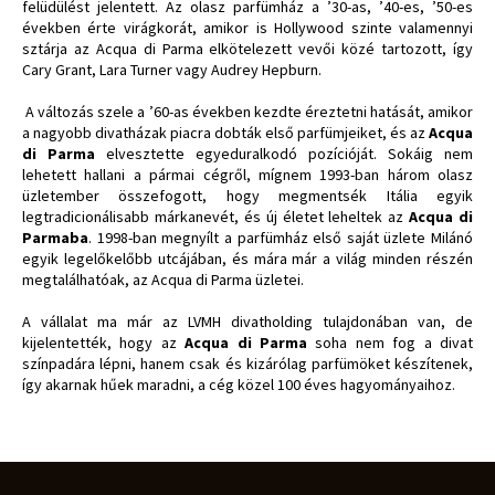
felüdülést jelentett. Az olasz parfümház a ’30-as, ’40-es, ’50-es
években érte virágkorát, amikor is Hollywood szinte valamennyi
sztárja az Acqua di Parma elkötelezett vevői közé tartozott, így
Cary Grant, Lara Turner vagy Audrey Hepburn.
A változás szele a ’60-as években kezdte éreztetni hatását, amikor
a nagyobb divatházak piacra dobták első parfümjeiket, és az
Acqua
di Parma
elvesztette egyeduralkodó pozícióját. Sokáig nem
lehetett hallani a pármai cégről, mígnem 1993-ban három olasz
üzletember összefogott, hogy megmentsék Itália egyik
legtradicionálisabb márkanevét, és új életet leheltek az
Acqua di
Parmaba
. 1998-ban megnyílt a parfümház első saját üzlete Milánó
egyik legelőkelőbb utcájában, és mára már a világ minden részén
megtalálhatóak, az Acqua di Parma üzletei.
A vállalat ma már az LVMH divatholding tulajdonában van, de
kijelentették, hogy az
Acqua di Parma
soha nem fog a divat
színpadára lépni, hanem csak és kizárólag parfümöket készítenek,
így akarnak hűek maradni, a cég közel 100 éves hagyományaihoz.