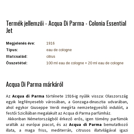
Termék jellemzői - Acqua Di Parma - Colonia Essential
Jet
Megjelenés éve:
1916
Típus:
eau de cologne
Illatcsalád:
citrus
Összetétel:
100 ml eau de cologne + 20 ml eau de cologne
Acqua Di Parma márkáról
Az
Acqua di Parma
története 1916-ig nyúlik vissza: Olaszország
egyik legfényesebb városában, a Gonzaga-dinasztia udvarában,
ahol egykor Giuseppe Verdi megírta nemzetegyesítő indulóit, a
festői Szicíliában megalakult az Acqua di Parma parfümház.
Akkoriban Németországból érkező erős, igen tömény parfümök
uralták az európai piacot, és az
Acqua di Parma
bemutatkozó
illata, a maga friss, mediterrán, citrusos illatvilágával igazi