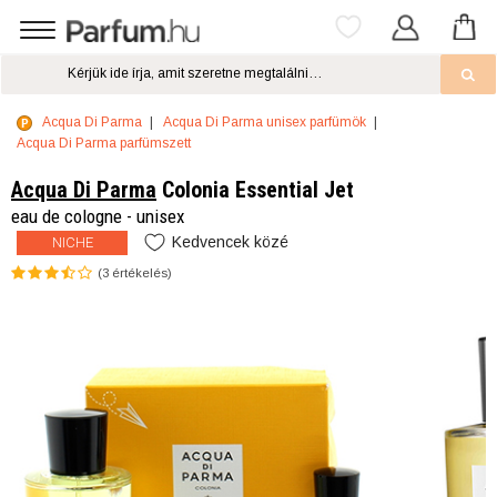
Acqua Di Parma
Acqua Di Parma unisex parfümök
Acqua Di Parma parfümszett
Acqua Di Parma
Colonia Essential Jet
eau de cologne - unisex
Kedvencek közé
NICHE
(
3
értékelés)