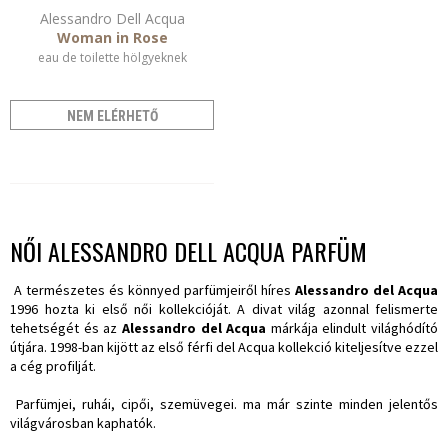
Alessandro Dell Acqua
Woman in Rose
eau de toilette hölgyeknek
NEM ELÉRHETŐ
NŐI ALESSANDRO DELL ACQUA PARFÜM
A természetes és könnyed parfümjeiről híres
Alessandro del Acqua
1996 hozta ki első női kollekcióját. A divat világ azonnal felismerte
tehetségét és az
Alessandro del Acqua
márkája elindult világhódító
útjára. 1998-ban kijött az első férfi del Acqua kollekció kiteljesítve ezzel
a cég profilját.
Parfümjei, ruhái, cipői, szemüvegei. ma már szinte minden jelentős
világvárosban kaphatók.