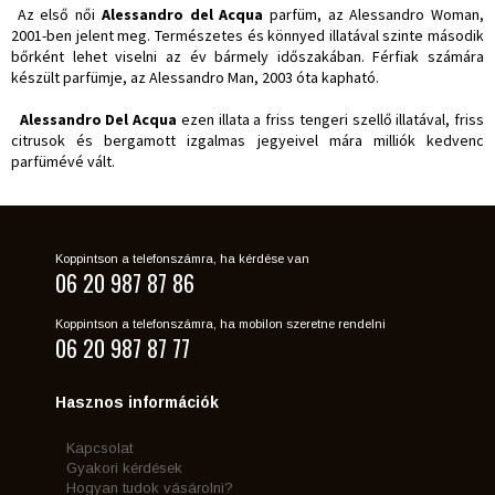
Az első női
Alessandro del Acqua
parfüm, az Alessandro Woman,
2001-ben jelent meg. Természetes és könnyed illatával szinte második
bőrként lehet viselni az év bármely időszakában. Férfiak számára
készült parfümje, az Alessandro Man, 2003 óta kapható.
Alessandro Del Acqua
ezen illata a friss tengeri szellő illatával, friss
citrusok és bergamott izgalmas jegyeivel mára milliók kedvenc
parfümévé vált.
Koppintson a telefonszámra, ha kérdése van
06 20 987 87 86
Koppintson a telefonszámra, ha mobilon szeretne rendelni
06 20 987 87 77
Hasznos információk
Kapcsolat
Gyakori kérdések
Hogyan tudok vásárolni?