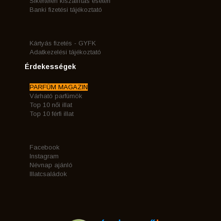
Sikertelen kiszállítás esetén
Banki fizetési tájékoztató
Kártyás fizetés - GYFK
Adatkezelési tájékoztató
Érdekességek
PARFÜM MAGAZIN
Várható parfümök
Top 10 női illat
Top 10 férfi illat
Facebook
Instagram
Névnap ajánló
Illatcsaládok