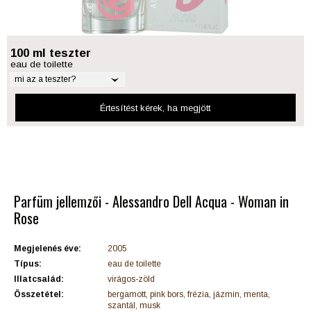
100 ml teszter
eau de toilette
mi az a teszter?
Értesítést kérek
, ha megjött
Parfüm jellemzői - Alessandro Dell Acqua - Woman in
Rose
Megjelenés éve:
2005
Típus:
eau de toilette
Illatcsalád:
virágos-zöld
Összetétel:
bergamott, pink bors, frézia, jázmin, menta,
szantál, musk