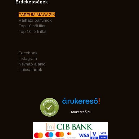
Érdekességek
PARFÜM MAGAZIN
Várható parfümök
Top 10 női illat
Top 10 férfi illat
Facebook
Instagram
Névnap ajánló
Illatcsaládok
Árukereső.hu