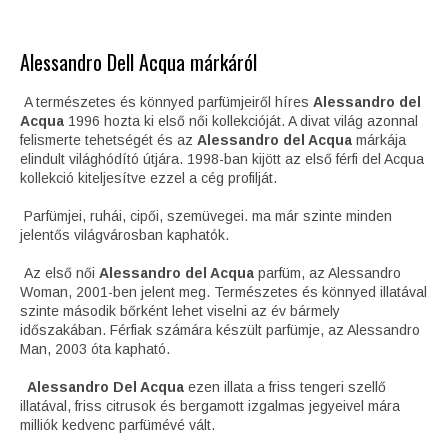
Alessandro Dell Acqua márkáról
A természetes és könnyed parfümjeiről híres
Alessandro del
Acqua
1996 hozta ki első női kollekcióját. A divat világ azonnal
felismerte tehetségét és az
Alessandro del Acqua
márkája
elindult világhódító útjára. 1998-ban kijött az első férfi del Acqua
kollekció kiteljesítve ezzel a cég profilját.
Parfümjei, ruhái, cipői, szemüvegei. ma már szinte minden
jelentős világvárosban kaphatók.
Az első női
Alessandro del Acqua
parfüm, az Alessandro
Woman, 2001-ben jelent meg. Természetes és könnyed illatával
szinte második bőrként lehet viselni az év bármely
időszakában. Férfiak számára készült parfümje, az Alessandro
Man, 2003 óta kapható.
Alessandro Del Acqua
ezen illata a friss tengeri szellő
illatával, friss citrusok és bergamott izgalmas jegyeivel mára
milliók kedvenc parfümévé vált.