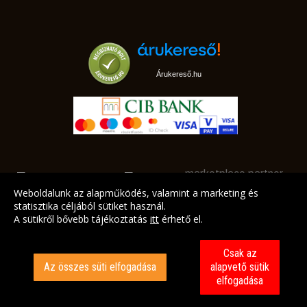
Árukereső.hu
marketplace partner
Weboldalunk az alapműködés, valamint a marketing és
statisztika céljából sütiket használ.
A sütikről bővebb tájékoztatás
itt
érhető el.
A LEGJOBB AJÁNLATAINK AZ ÖN CÍMÉRE!
Csak az
Az összes süti elfogadása
alapvető sütik
elfogadása