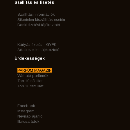
Szállítás és fizetés
Szállítási információk
Sikertelen kiszállítás esetén
Banki fizetési tájékoztató
Kártyás fizetés - GYFK
Adatkezelési tájékoztató
Érdekességek
PARFÜM MAGAZIN
Várható parfümök
Top 10 női illat
Top 10 férfi illat
Facebook
Instagram
Névnap ajánló
Illatcsaládok