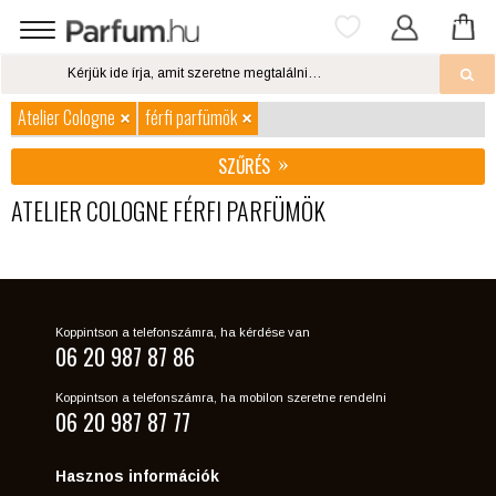
Atelier Cologne
férfi parfümök
SZŰRÉS
ATELIER COLOGNE FÉRFI PARFÜMÖK
Koppintson a telefonszámra, ha kérdése van
06 20 987 87 86
Koppintson a telefonszámra, ha mobilon szeretne rendelni
06 20 987 87 77
Hasznos információk