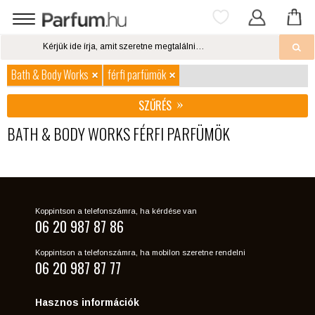
Bath & Body Works
férfi parfümök
SZŰRÉS
BATH & BODY WORKS FÉRFI PARFÜMÖK
Koppintson a telefonszámra, ha kérdése van
06 20 987 87 86
Koppintson a telefonszámra, ha mobilon szeretne rendelni
06 20 987 87 77
Hasznos információk