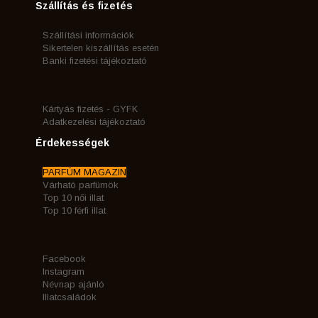
Szállítás és fizetés
Szállítási információk
Sikertelen kiszállítás esetén
Banki fizetési tájékoztató
Kártyás fizetés - GYFK
Adatkezelési tájékoztató
Érdekességek
PARFÜM MAGAZIN
Várható parfümök
Top 10 női illat
Top 10 férfi illat
Facebook
Instagram
Névnap ajánló
Illatcsaládok