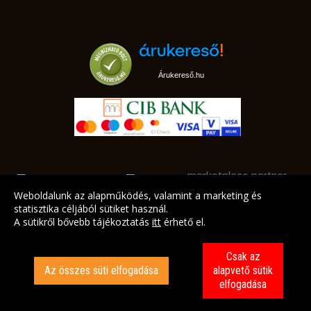
Árukereső.hu
marketplace partner
Weboldalunk az alapműködés, valamint a marketing és
statisztika céljából sütiket használ.
A sütikről bővebb tájékoztatás
itt
érhető el.
A LEGJOBB AJÁNLATAINK AZ ÖN CÍMÉRE!
Csak az
Az összes süti elfogadása
alapvető sütik
elfogadása