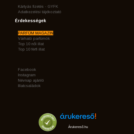
Kártyás fizetés - GYFK
Adatkezelési tájékoztató
Érdekességek
PARFÜM MAGAZIN
Várható parfümök
Top 10 női illat
Top 10 férfi illat
Facebook
Instagram
Névnap ajánló
Illatcsaládok
Árukereső.hu